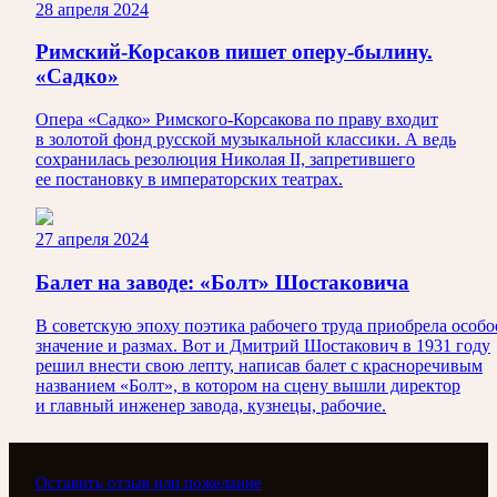
28 апреля 2024
Римский-Корсаков пишет оперу-былину.
«Садко»
Опера «Садко» Римского-Корсакова по праву входит
в золотой фонд русской музыкальной классики. А ведь
сохранилась резолюция Николая II, запретившего
ее постановку в императорских театрах.
27 апреля 2024
Балет на заводе: «Болт» Шостаковича
В советскую эпоху поэтика рабочего труда приобрела особо
значение и размах. Вот и Дмитрий Шостакович в 1931 году
решил внести свою лепту, написав балет с красноречивым
названием «Болт», в котором на сцену вышли директор
и главный инженер завода, кузнецы, рабочие.
Оставить отзыв или пожелание