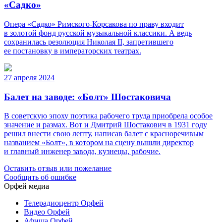
«Садко»
Опера «Садко» Римского-Корсакова по праву входит
в золотой фонд русской музыкальной классики. А ведь
сохранилась резолюция Николая II, запретившего
ее постановку в императорских театрах.
27 апреля 2024
Балет на заводе: «Болт» Шостаковича
В советскую эпоху поэтика рабочего труда приобрела особое
значение и размах. Вот и Дмитрий Шостакович в 1931 году
решил внести свою лепту, написав балет с красноречивым
названием «Болт», в котором на сцену вышли директор
и главный инженер завода, кузнецы, рабочие.
Оставить отзыв или пожелание
Сообщить об ошибке
Орфей медиа
Телерадиоцентр Орфей
Видео Орфей
Афиша Орфей