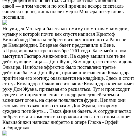
ему дворянского общества. Сатира оказалась довольно
едкой — в том числе и по этой причине вскоре спектакль
сошел со сцены, лишь после смерти Мольера пьесу вновь
поставили.
Не увидел Мольер и балет-пантомиму по мотивам комедии,
музыку к которой почти век спустя написал Кристоф
Виллибальд Глюк на либретто итальянского поэта Раньери
де Кальцабиджи. Впервые балет представили в Вене,
в Придворном театре в октябре 1761 года. Балетмейстером
выступил Гаспаро Анджолини. На сцену вышли все те же
действующие лица — Дон Жуан, Командор, его статуя и дочь
Эльвира. Наиболее эффектно было поставлено третье
действие балета. Дон Жуан, приняв приглашение Командора
прийти на его могилу, оказывается на кладбище. Здесь и стоит
статуя Командора. Ожившее изваяние Командора крепко жмет
руку Дон Жуана, призывая его раскаяться. Тут и происходит
сущее светопредставление: из недр разверзшейся земли
возникает огонь, на сцене появляются фурии. Цепями они
сковывают охваченного страхом Дон Жуана, которому
суждено погибнуть… Таков финал балета. А сотрудничество
либреттиста и композитора продолжилось, но в ином жанре:
Кальцабиджи написал либретто к опере Глюка «Орфей
и Эвридика»