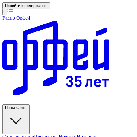
Перейти к содержанию
Радио Орфей
Наши сайты
Сетка вещания
Программы
Новости
Интернет-