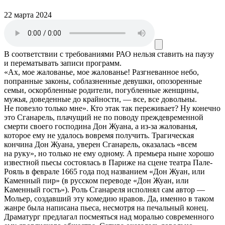
22 марта 2024
В соответствии с требованиями
РАО
нельзя ставить на паузу
и перематывать записи программ.
«Ах, мое жалованье, мое жалованье! Разгневанное небо,
попранные законы, соблазненные девушки, опозоренные
семьи, оскорбленные родители, погубленные женщины,
мужья, доведенные до крайности, — все, все довольны.
Не повезло только мне». Кто этак так переживает? Ну конечно
это Сганарель, плачущий не по поводу преждевременной
смерти своего господина Дон Жуана, а из-за жалованья,
которое ему не удалось вовремя получить. Трагическая
кончина Дон Жуана, уверен Сганарель, оказалась «всем
на руку», но только не ему одному. А премьера ныне хорошо
известной пьесы состоялась в Париже на сцене театра Пале-
Рояль в феврале 1665 года под названием «Дон Жуан, или
Каменный пир» (в русском переводе «Дон Жуан, или
Каменный гость»). Роль Сганареля исполнял сам автор —
Мольер, создавший эту комедию нравов. Да, именно в таком
жанре была написана пьеса, несмотря на печальный конец.
Драматург предлагал посмеяться над моралью современного