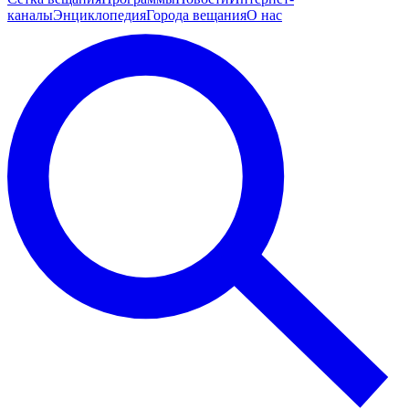
каналы
Энциклопедия
Города вещания
О нас