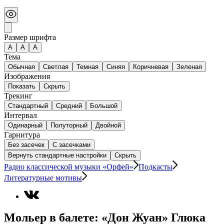
Размер шрифта
А
A
A
Тема
Обычная
Светлая
Темная
Синяя
Коричневая
Зеленая
Изображения
Показать
Скрыть
Трекинг
Стандартный
Средний
Большой
Интервал
Одинарный
Полуторный
Двойной
Гарнитура
Без засечек
С засечками
Вернуть стандартные настройки
Скрыть
Радио классической музыки «Орфей»
Подкасты
Литературные мотивы
Мольер в балете: «Дон Жуан» Глюка