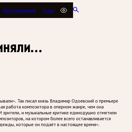
Города вещания
О нас
чиняли…
вали». Так писал князь Владимир Одоевский о премьере
вая работа композитора в оперном жанре, чем она
И зрители, и музыкальные критике единодушно отметили
омпозиторов, на котором более всего останавливается
адежды, которые он подаёт в настоящее время».