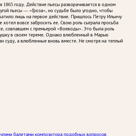
я 1865 году. Действие пьесы разворачивается в одном
угой пьесы — «Гроза», но судьбе было угодно, чтобы
хватило лишь на первое действие. Пришлось Петру Ильичу
 хотел вовсе забросить ее. Свою роль сыграла просьба
се, совпавшем с премьерой «Воеводы». Это была роль
ушку в своем тереме. Однако влюбленный в Марью
ан суду, а влюбленные вновь вместе. Не смотря на теплый
другими балетами композитора подобных вопросов