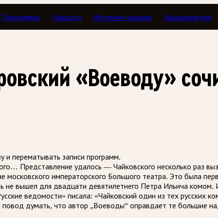
Программы
Новости
Интернет-каналы
Энциклопедия
рные мотивы
тровский «Воеводу» со
зу и перематывать записи программ.
ого… Представление удалось — Чайковского несколько раз вызы
не московского императорского Большого театра. Это была пер
дь не вышел для двадцати девятилетнего Петра Ильича комом. 
Русские ведомости» писала: «Чайковский один из тех русских к
м повод думать, что автор „Воеводы“ оправдает те большие н