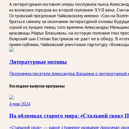
А литературным мотивом оперы послужила пьеса Александр
из волжских городов во второй половине XVII века. Счита
Островский предложил Чайковскому именно «Сон на Волге».
браться самому за окончание литературной основы будуще
одной из лучших певиц того времени Александры Меньшико
красавицы Марьи Власьевны, на которую положил глаз пр
боярский сын Степан Бастрюков не дает ее в обиду. В ито
прием публики, Чайковский уничтожил партитуру «Воеводы
Литературные мотивы
Программа писателя Александра Васькина о литературной 
Последние выпуски программы
4 мая 2024
На обломках старого мира: «Стальной скок» 
«Стальной скок» — какое странное название придумал сво