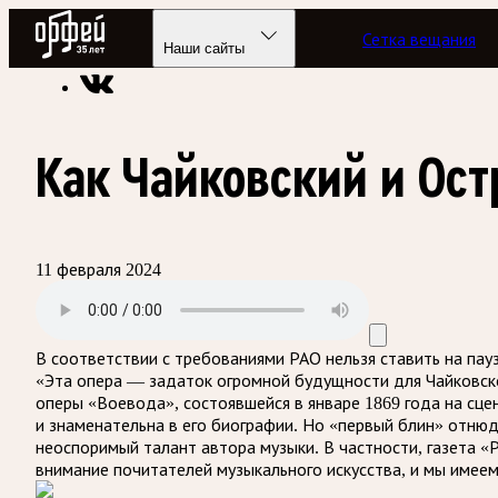
Радио Орфей
Сетка вещания
Радио классической музыки «Орфей»
Подкасты
Литерату
Наши сайты
Как Чайковский и Ос
11 февраля 2024
В соответствии с требованиями
РАО
нельзя ставить на пау
«Эта опера — задаток огромной будущности для Чайковск
оперы «Воевода», состоявшейся в январе 1869 года на сце
и знаменательна в его биографии. Но «первый блин» отню
неоспоримый талант автора музыки. В частности, газета «
внимание почитателей музыкального искусства, и мы имее