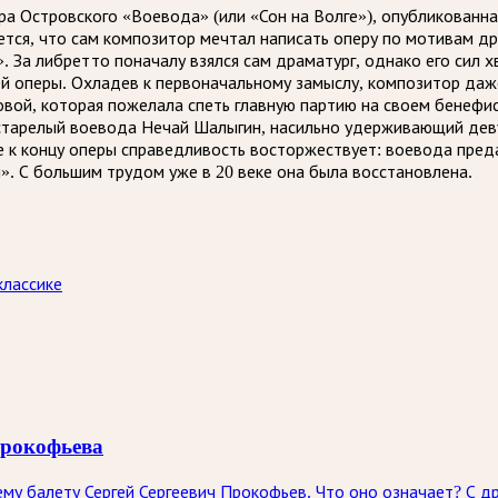
а Островского «Воевода» (или «Сон на Волге»), опубликованна
ется, что сам композитор мечтал написать оперу по мотивам др
 За либретто поначалу взялся сам драматург, однако его сил 
й оперы. Охладев к первоначальному замыслу, композитор даже
вой, которая пожелала спеть главную партию на своем бенефи
естарелый воевода Нечай Шалыгин, насильно удерживающий дев
ге к концу оперы справедливость восторжествует: воевода пред
». С большим трудом уже в 20 веке она была восстановлена.
классике
Прокофьева
ему балету Сергей Сергеевич Прокофьев. Что оно означает? С 