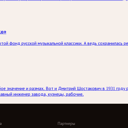
ко»
той фонд русской музыкальной классики. А ведь сохранилась ре
ое значение и размах. Вот и Дмитрий Шостакович в 1931 году 
лавный инженер завода, кузнецы, рабочие.
а
Партнеры