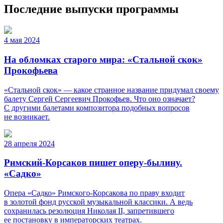
Последние выпуски программы
4 мая 2024
На обломках старого мира: «Стальной скок»
Прокофьева
«Стальной скок» — какое странное название придумал своему
балету Сергей Сергеевич Прокофьев. Что оно означает?
С другими балетами композитора подобных вопросов
не возникает.
28 апреля 2024
Римский-Корсаков пишет оперу-былину.
«Садко»
Опера «Садко» Римского-Корсакова по праву входит
в золотой фонд русской музыкальной классики. А ведь
сохранилась резолюция Николая II, запретившего
ее постановку в императорских театрах.