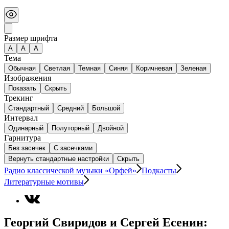
Размер шрифта
А
A
A
Тема
Обычная
Светлая
Темная
Синяя
Коричневая
Зеленая
Изображения
Показать
Скрыть
Трекинг
Стандартный
Средний
Большой
Интервал
Одинарный
Полуторный
Двойной
Гарнитура
Без засечек
С засечками
Вернуть стандартные настройки
Скрыть
Радио классической музыки «Орфей»
Подкасты
Литературные мотивы
Георгий Свиридов и Сергей Есенин: