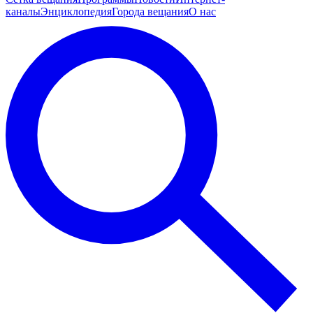
каналы
Энциклопедия
Города вещания
О нас