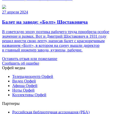
27 апреля 2024
Балет на заводе: «Болт» Шостаковича
В советскую эпоху поэтика рабочего труда приобрела особое
значение и размах. Вот и Дмитрий Шостакович в 1931 году
решил внести свою лепту, написав балет с красноречивым
названием «Болт», в котором на сцену вышли директор
и главный инженер завода, кузнецы, рабочие.
Оставить отзыв или пожелание
Сообщить об ошибке
Орфей медиа
Телерадиоцентр Орфей
Видео Орфей
Афиша Орфей
Ноты Орфей
Коллективы Орфей
Партнеры
Российская библиотечная ассоциация (РБА)