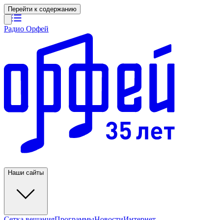
Перейти к содержанию
Радио Орфей
Наши сайты
Сетка вещания
Программы
Новости
Интернет-