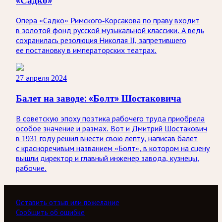
«Садко»
Опера «Садко» Римского-Корсакова по праву входит
в золотой фонд русской музыкальной классики. А ведь
сохранилась резолюция Николая II, запретившего
ее постановку в императорских театрах.
27 апреля 2024
Балет на заводе: «Болт» Шостаковича
В советскую эпоху поэтика рабочего труда приобрела
особое значение и размах. Вот и Дмитрий Шостакович
в 1931 году решил внести свою лепту, написав балет
с красноречивым названием «Болт», в котором на сцену
вышли директор и главный инженер завода, кузнецы,
рабочие.
Оставить отзыв или пожелание
Сообщить об ошибке