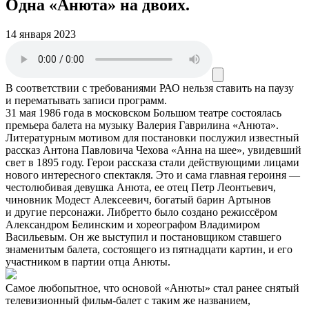
Одна «Анюта» на двоих.
14 января 2023
В соответствии с требованиями
РАО
нельзя ставить на паузу
и перематывать записи программ.
31 мая 1986 года в московском Большом театре состоялась
премьера балета на музыку Валерия Гаврилина «Анюта».
Литературным мотивом для постановки послужил известный
рассказ Антона Павловича Чехова «Анна на шее», увидевший
свет в 1895 году. Герои рассказа стали действующими лицами
нового интересного спектакля. Это и сама главная героиня —
честолюбивая девушка Анюта, ее отец Петр Леонтьевич,
чиновник Модест Алексеевич, богатый барин Артынов
и другие персонажи. Либретто было создано режиссёром
Александром Белинским и хореографом Владимиром
Васильевым. Он же выступил и постановщиком ставшего
знаменитым балета, состоящего из пятнадцати картин, и его
участником в партии отца Анюты.
Самое любопытное, что основой «Анюты» стал ранее снятый
телевизионный фильм-балет с таким же названием,