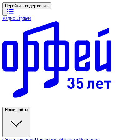
Перейти к содержанию
Радио Орфей
Наши сайты
Сетка вещания
Программы
Новости
Интернет-