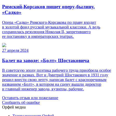
Римский-Корсаков пишет оперу-былину.
«Садко»
Опера «Садко» Римского-Корсакова по праву входит
в золотой фонд русской музыкальной классики. А ведь
сохранилась резолюция Николая II, запретившего
ее постановку в императорских театрах.
27 апреля 2024
Балет на заводе: «Болт» Шостаковича
В советскую эпоху поэтика рабочего труда приобрела особое
значение и размах. Вот и Дмитрий Шостакович в 1931 году
решил внести свою лепту, написав балет с красноречивым
названием «Болт», в котором на сцену вышли директор
и главный инженер завода, кузнецы, рабочие.
Оставить отзыв или пожелание
Сообщить об ошибке
Орфей медиа
Телерадиоцентр Орфей