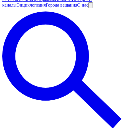
каналы
Энциклопедия
Города вещания
О нас