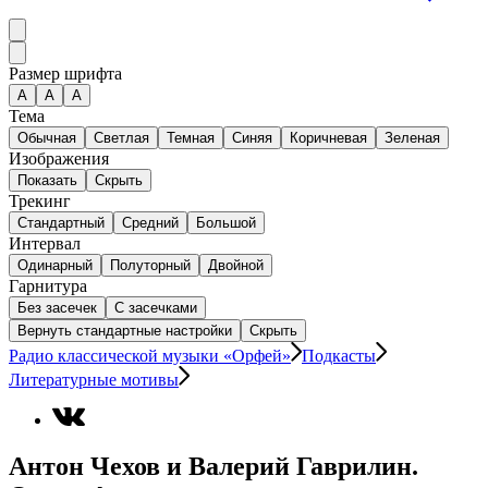
Размер шрифта
А
A
A
Тема
Обычная
Светлая
Темная
Синяя
Коричневая
Зеленая
Изображения
Показать
Скрыть
Трекинг
Стандартный
Средний
Большой
Интервал
Одинарный
Полуторный
Двойной
Гарнитура
Без засечек
С засечками
Вернуть стандартные настройки
Скрыть
Радио классической музыки «Орфей»
Подкасты
Литературные мотивы
Антон Чехов и Валерий Гаврилин.