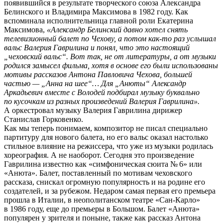
появившийся в результате творческого союза Александра
Белинского и Владимира Максимова в 1982 году. Как
вспоминала исполнительница главной роли Екатерина
Максимова,
«Александр Белинский давно хотел снять
телевизионный балет по Чехову, а потом как-то раз услышал
вальс Валерия Гаврилина и понял, что это настоящий
„чеховский вальс“. Вот так, не от литературы, а от музыки
родился замысел фильма, хотя в основе его были использованы
мотивы рассказов Антона Павловича Чехова, большей
частью — „Анна на шее“… Для „Анюты“ Александр
Аркадьевич вместе с Володей подбирал музыку буквально
по кусочкам из разных произведений Валерия Гаврилина».
А оркестровал музыку Валерия Гаврилина дирижер
Станислав Горковенко.
Как мы теперь понимаем, композитор не писал специально
партитуру для нового балета, но его вальс оказал настолько
стильное влияние на режиссера, что уже из музыки родилась
хореография. А не наоборот. Сегодня это произведение
Гаврилина известно как «симфоническая сюита № 6» или
«Анюта». Балет, поставленный по мотивам чеховского
рассказа, снискал огромную популярность и на родине его
создателей, и за рубежом. Недаром самая первая его премьера
прошла в Италии, в неополитанском театре «Сан-Карло»
в 1986 году, еще до премьеры в Большом. Балет «Анюта»
популярен у зрителя и поныне, также как рассказ Антона