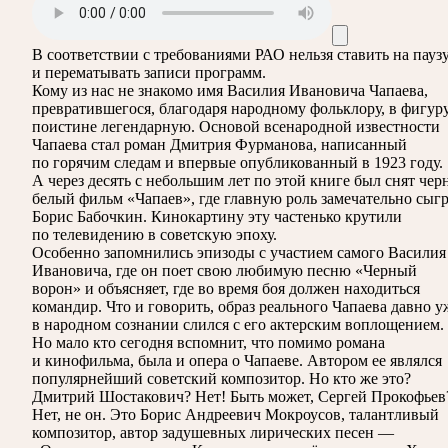
В соответствии с требованиями
РАО
нельзя ставить на пауз
и перематывать записи программ.
Кому из нас не знакомо имя Василия Ивановича Чапаева,
превратившегося, благодаря народному фольклору, в фигур
поистине легендарную. Основой всенародной известности
Чапаева стал роман Дмитрия Фурманова, написанный
по горячим следам и впервые опубликованный в 1923 году.
А через десять с небольшим лет по этой книге был снят чер
белый фильм «Чапаев», где главную роль замечательно сыг
Борис Бабочкин. Кинокартину эту частенько крутили
по телевидению в советскую эпоху.
Особенно запомнились эпизоды с участием самого Василия
Ивановича, где он поет свою любимую песню «Черный
ворон» и объясняет, где во время боя должен находиться
командир. Что и говорить, образ реального Чапаева давно у
в народном сознании слился с его актерским воплощением.
Но мало кто сегодня вспомнит, что помимо романа
и кинофильма, была и опера о Чапаеве. Автором ее являлся
популярнейший советский композитор. Но кто же это?
Дмитрий Шостакович? Нет! Быть может, Сергей Прокофьев
Нет, не он. Это Борис Андреевич Мокроусов, талантливый
композитор, автор задушевных лирических песен —