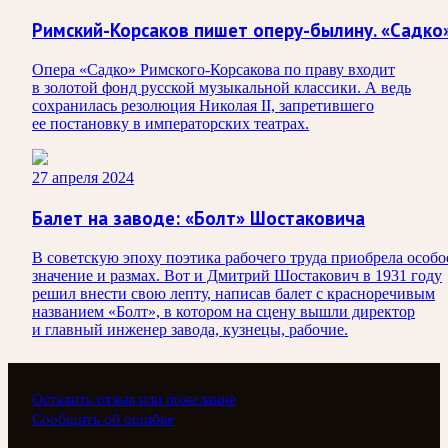
Римский-Корсаков пишет оперу-былину. «Садко
Опера «Садко» Римского-Корсакова по праву входит
в золотой фонд русской музыкальной классики. А ведь
сохранилась резолюция Николая II, запретившего
ее постановку в императорских театрах.
27 апреля 2024
Балет на заводе: «Болт» Шостаковича
В советскую эпоху поэтика рабочего труда приобрела особо
значение и размах. Вот и Дмитрий Шостакович в 1931 году
решил внести свою лепту, написав балет с красноречивым
названием «Болт», в котором на сцену вышли директор
и главный инженер завода, кузнецы, рабочие.
Оставить отзыв или пожелание
Сообщить об ошибке