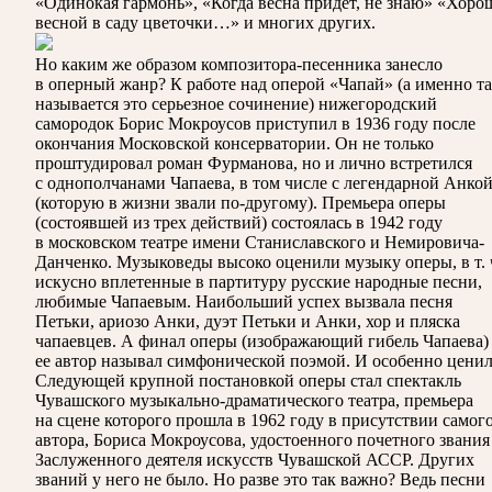
«Одинокая гармонь», «Когда весна придёт, не знаю» «Хоро
весной в саду цветочки…» и многих других.
Но каким же образом композитора-песенника занесло
в оперный жанр? К работе над оперой «Чапай» (а именно т
называется это серьезное сочинение) нижегородский
самородок Борис Мокроусов приступил в 1936 году после
окончания Московской консерватории. Он не только
проштудировал роман Фурманова, но и лично встретился
с однополчанами Чапаева, в том числе с легендарной Анко
(которую в жизни звали по-другому). Премьера оперы
(состоявшей из трех действий) состоялась в 1942 году
в московском театре имени Станиславского и Немировича-
Данченко. Музыковеды высоко оценили музыку оперы, в т. 
искусно вплетенные в партитуру русские народные песни,
любимые Чапаевым. Наибольший успех вызвала песня
Петьки, ариозо Анки, дуэт Петьки и Анки, хор и пляска
чапаевцев. А финал оперы (изображающий гибель Чапаева)
ее автор называл симфонической поэмой. И особенно ценил
Следующей крупной постановкой оперы стал спектакль
Чувашского музыкально-драматического театра, премьера
на сцене которого прошла в 1962 году в присутствии самог
автора, Бориса Мокроусова, удостоенного почетного звания
Заслуженного деятеля искусств Чувашской АССР. Других
званий у него не было. Но разве это так важно? Ведь песни