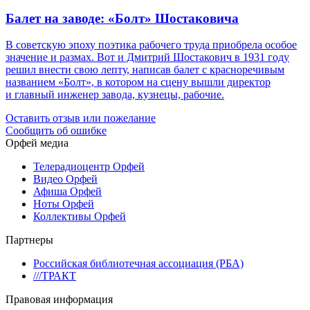
Балет на заводе: «Болт» Шостаковича
В советскую эпоху поэтика рабочего труда приобрела особое
значение и размах. Вот и Дмитрий Шостакович в 1931 году
решил внести свою лепту, написав балет с красноречивым
названием «Болт», в котором на сцену вышли директор
и главный инженер завода, кузнецы, рабочие.
Оставить отзыв или пожелание
Сообщить об ошибке
Орфей медиа
Телерадиоцентр Орфей
Видео Орфей
Афиша Орфей
Ноты Орфей
Коллективы Орфей
Партнеры
Российская библиотечная ассоциация (РБА)
///ТРАКТ
Правовая информация