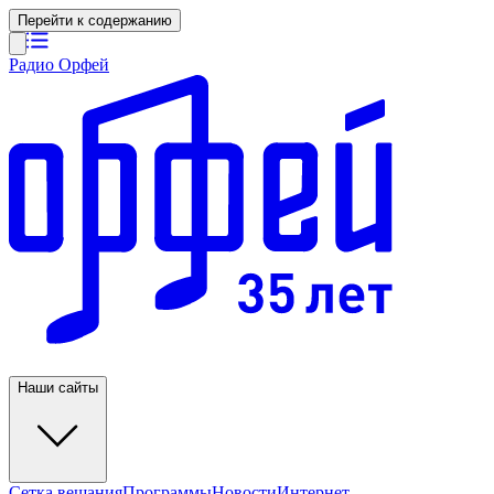
Перейти к содержанию
Радио Орфей
Наши сайты
Сетка вещания
Программы
Новости
Интернет-