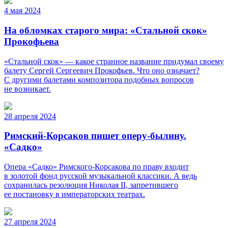
4 мая 2024
На обломках старого мира: «Стальной скок»
Прокофьева
«Стальной скок» — какое странное название придумал своему
балету Сергей Сергеевич Прокофьев. Что оно означает?
С другими балетами композитора подобных вопросов
не возникает.
28 апреля 2024
Римский-Корсаков пишет оперу-былину.
«Садко»
Опера «Садко» Римского-Корсакова по праву входит
в золотой фонд русской музыкальной классики. А ведь
сохранилась резолюция Николая II, запретившего
ее постановку в императорских театрах.
27 апреля 2024