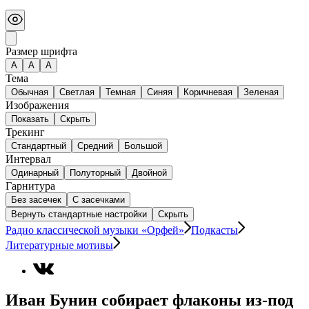
Размер шрифта
А
A
A
Тема
Обычная
Светлая
Темная
Синяя
Коричневая
Зеленая
Изображения
Показать
Скрыть
Трекинг
Стандартный
Средний
Большой
Интервал
Одинарный
Полуторный
Двойной
Гарнитура
Без засечек
С засечками
Вернуть стандартные настройки
Скрыть
Радио классической музыки «Орфей»
Подкасты
Литературные мотивы
Иван Бунин собирает флаконы из-под