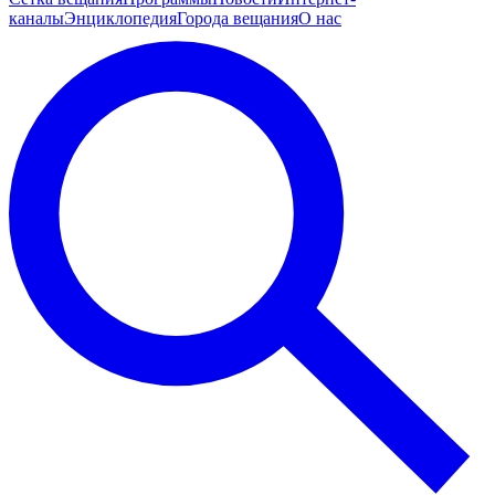
каналы
Энциклопедия
Города вещания
О нас