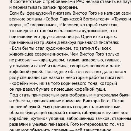
В соответствии с требованиями
РАО
нельзя ставить на пау
и перематывать записи программ.
Если бы французский писатель Виктор Гюго не написал свои
великие романы «Собор Парижской Богоматери», «Тружени
моря», «Отверженные», «Человек, который смеётся»,
то наверняка стал бы выдающимся художником, что
признавали его друзья-живописцы. Один из которых,
признанный мэтр Эжен Делакруа признался писателю:
«Если бы ты стал художником, то затмил бы всех
живописцев современности». Чем Виктор Гюго только
не рисовал — карандашом, тушью, акварелью, гуашью,
угольками и сажей из камина, сигарным пеплом и даже
кофейной гущей. Последнее обстоятельство дало повод
ряду специалистов назвать некоторые работы писателя
«кофейными», из-за того коричневого тона, который
он придавал бумаге с помощью кофейной гущи.
Под стать применяемым разнообразным материалам были
и объекты, привлекавшие внимание Виктора Гюго. Писал
он левой рукой. Ему нравилось создавать живописные
образы бушующей морской стихии, гибнущих в пучине вод
кораблей, жутких чудовищ, заброшенных замков, старинн
развалин и унылых пейзажей. Гюго интересовало то, что
он не мог объяснить словами — всё таинственное,