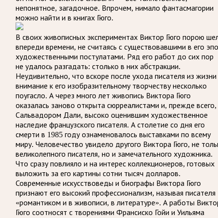
непонятное, загадочное. Впрочем, нимало фантасмагории
можно найти и в книгах Гюго.
В своих живописных экспериментах Виктор Гюго порою ше
впереди времени, не считаясь с существовавшими в его эп
художественными постулатами. Ряд его работ до сих пор
не удалось разгадать: столько в них абстракции.
Неудивительно, что вскоре после ухода писателя из жизни
внимание к его изобразительному творчеству несколько
поугасло. А через много лет живопись Виктора Гюго
оказалась заново открыта сюрреалистами и, прежде всего,
Сальвадором Дали, высоко оценившим художественное
наследие французского писателя. А столетие со дня его
смерти в 1985 году ознаменовалось выставками по всему
миру. Человечество увидело другого Виктора Гюго, не толь
великолепного писателя, но и замечательного художника.
Что сразу повлияло и на интерес коллекционеров, готовых
выложить за его картины сотни тысяч долларов.
Современные искусствоведы и биографы Виктора Гюго
признают его высокий профессионализм, называя писателя
«романтиком и в живописи, в литературе». А работы Викто
Гюго соотносят с творениями Франсиско Гойи и Уильяма