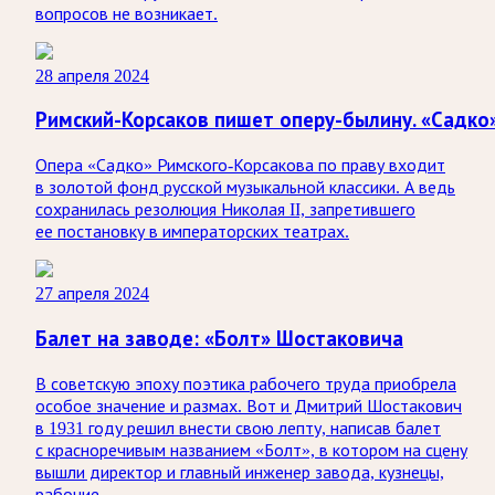
вопросов не возникает.
28 апреля 2024
Римский-Корсаков пишет оперу-былину. «Садко
Опера «Садко» Римского-Корсакова по праву входит
в золотой фонд русской музыкальной классики. А ведь
сохранилась резолюция Николая II, запретившего
ее постановку в императорских театрах.
27 апреля 2024
Балет на заводе: «Болт» Шостаковича
В советскую эпоху поэтика рабочего труда приобрела
особое значение и размах. Вот и Дмитрий Шостакович
в 1931 году решил внести свою лепту, написав балет
с красноречивым названием «Болт», в котором на сцену
вышли директор и главный инженер завода, кузнецы,
рабочие.