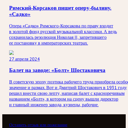
Римский-Корсаков пишет оперу-былину.
«Садко»
Опера «Садко» Римского-Корсакова по праву входит
в золотой фонд русской музыкальной классики. А ведь
сохранилась резолюция Николая II, запретившего
ее постановку в императорских театрах.
27 апреля 2024
Балет на заводе: «Болт» Шостаковича
В советскую эпоху поэтика рабочего труда приобрела особо
значение и размах. Вот и Дмитрий Шостакович в 1931 году
решил внести свою лепту, написав балет с красноречивым
названием «Болт», в котором на сцену вышли директор
и главный инженер завода, кузнецы, рабочие.
Оставить отзыв или пожелание