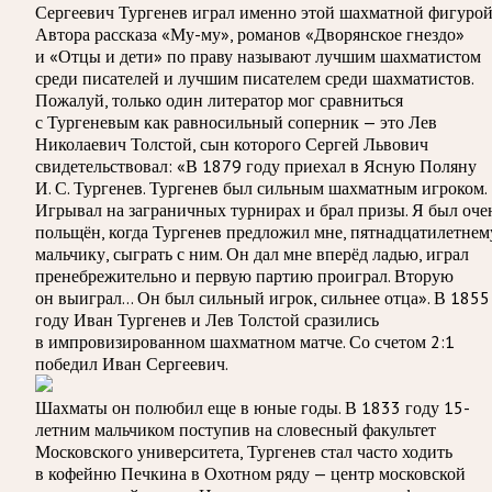
Сергеевич Тургенев играл именно этой шахматной фигурой
Автора рассказа «Му-му», романов «Дворянское гнездо»
и «Отцы и дети» по праву называют лучшим шахматистом
среди писателей и лучшим писателем среди шахматистов.
Пожалуй, только один литератор мог сравниться
с Тургеневым как равносильный соперник — это Лев
Николаевич Толстой, сын которого Сергей Львович
свидетельствовал: «В 1879 году приехал в Ясную Поляну
И. С. Тургенев. Тургенев был сильным шахматным игроком.
Игрывал на заграничных турнирах и брал призы. Я был оче
польщён, когда Тургенев предложил мне, пятнадцатилетнем
мальчику, сыграть с ним. Он дал мне вперёд ладью, играл
пренебрежительно и первую партию проиграл. Вторую
он выиграл… Он был сильный игрок, сильнее отца». В 1855
году Иван Тургенев и Лев Толстой сразились
в импровизированном шахматном матче. Со счетом 2:1
победил Иван Сергеевич.
Шахматы он полюбил еще в юные годы. В 1833 году 15-
летним мальчиком поступив на словесный факультет
Московского университета, Тургенев стал часто ходить
в кофейню Печкина в Охотном ряду — центр московской