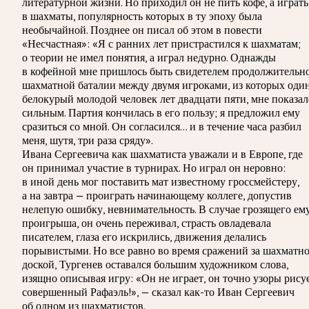
литературной жизни. Но приходил он не пить кофе, а играть
в шахматы, популярность которых в ту эпоху была
необычайной. Позднее он писал об этом в повести
«Несчастная»: «Я с ранних лет пристрастился к шахматам;
о теории не имел понятия, а играл недурно. Однажды
в кофейной мне пришлось быть свидетелем продолжительн
шахматной баталии между двумя игроками, из которых один
белокурый молодой человек лет двадцати пяти, мне показал
сильным. Партия кончилась в его пользу; я предложил ему
сразиться со мной. Он согласился… и в течение часа разбил
меня, шутя, три раза сряду».
Ивана Сергеевича как шахматиста уважали и в Европе, где
он принимал участие в турнирах. Но играл он неровно:
в иной день мог поставить мат известному гроссмейстеру,
а на завтра — проиграть начинающему коллеге, допустив
нелепую ошибку, невнимательность. В случае грозящего ем
проигрыша, он очень переживал, страсть овладевала
писателем, глаза его искрились, движения делались
порывистыми. Но все равно во время сражений за шахматн
доской, Тургенев оставался большим художником слова,
изящно описывая игру: «Он не играет, он точно узоры рисуе
совершенный Рафаэль!», — сказал как-то Иван Сергеевич
об одном из шахматистов.