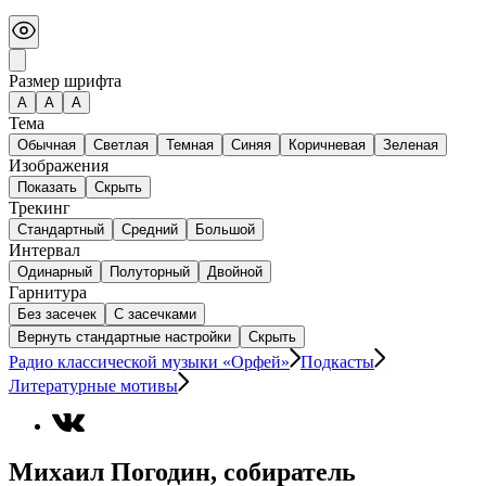
Размер шрифта
А
A
A
Тема
Обычная
Светлая
Темная
Синяя
Коричневая
Зеленая
Изображения
Показать
Скрыть
Трекинг
Стандартный
Средний
Большой
Интервал
Одинарный
Полуторный
Двойной
Гарнитура
Без засечек
С засечками
Вернуть стандартные настройки
Скрыть
Радио классической музыки «Орфей»
Подкасты
Литературные мотивы
Михаил Погодин, собиратель