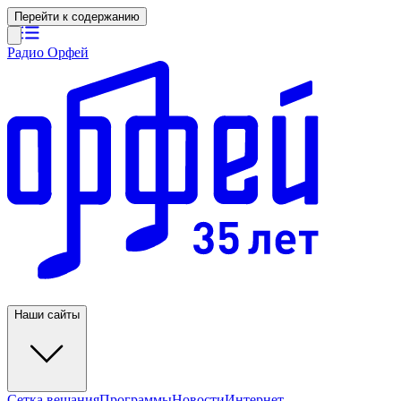
Перейти к содержанию
Радио Орфей
Наши сайты
Сетка вещания
Программы
Новости
Интернет-