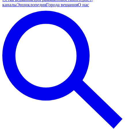
каналы
Энциклопедия
Города вещания
О нас