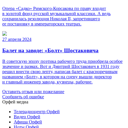
Опера «Садко» Римского-Корсакова по праву входит
в золотой фонд русской музыкальной классики. А ведь
сохранилась резолюция Николая II, запретившего
ее постановку в императорских театрах.
27 апреля 2024
Балет на заводе: «Болт» Шостаковича
В советскую эпоху поэтика рабочего труда приобрела особое
значение и размах. Вот и Дмитрий Шостакович в 1931 году
решил внести свою лепту, написав балет с красноречивым
названием «Болт», в котором на сцену вышли директор
и главный инженер завода, кузнецы, рабочие.
Оставить отзыв или пожелание
Сообщить об ошибке
Орфей медиа
Телерадиоцентр Орфей
Видео Орфей
Афиша Орфей
Ноты Орфей