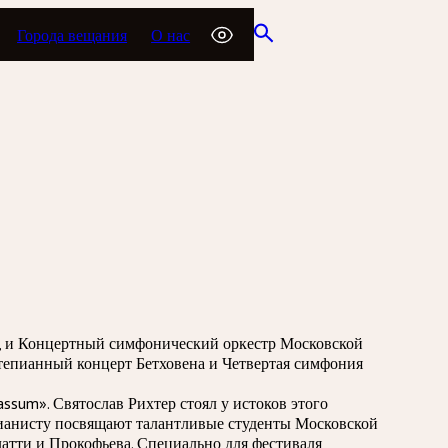
Города вещания
О нас
а, и Концертный симфонический оркестр Московской
тепианный концерт Бетховена и Четвертая симфония
sum». Святослав Рихтер стоял у истоков этого
 пианисту посвящают талантливые студенты Московской
тти и Прокофьева. Специально для фестиваля