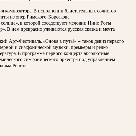
я композитора. В исполнении блистательных солистов
нты из опер Римского-Корсакова.
 солнца», в которой соседствуют мелодии Нино Роты
р». В нем прекрасно уживаются русская сказка и мечта
ий Арт-Фестиваль. «Снова в путь!» — таков девиз первого
амерной и симфонической музыки, премьеры и редко
тература. В программе первого концерта абсолютные
емического симфонического оркестра под управлением
адима Репина.