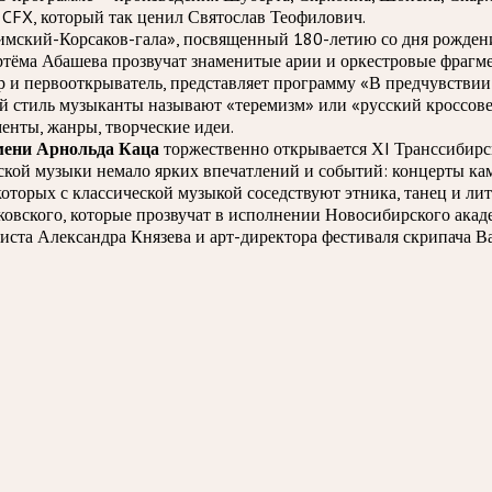
 CFX, который так ценил Святослав Теофилович.
мский-Корсаков-гала», посвященный 180-летию со дня рождени
тёма Абашева прозвучат знаменитые арии и оркестровые фрагме
 и первооткрыватель, представляет программу «В предчувствии
ой стиль музыканты называют «теремизм» или «русский кроссове
менты, жанры, творческие идеи.
мени Арнольда Каца
торжественно открывается ХI Транссибирск
ической музыки немало ярких впечатлений и событий: концерты к
оторых с классической музыкой соседствуют этника, танец и ли
овского, которые прозвучат в исполнении Новосибирского акад
ста Александра Князева и арт-директора фестиваля скрипача В