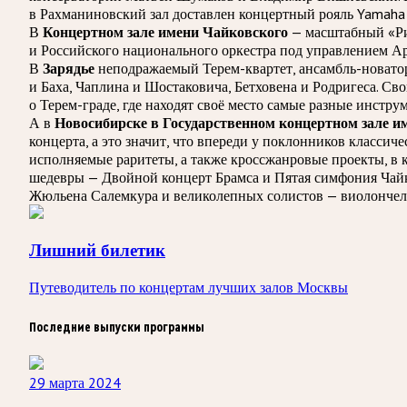
в Рахманиновский зал доставлен концертный рояль Yamaha
В
Концертном зале имени Чайковского
— масштабный «Ри
и Российского национального оркестра под управлением Ар
В
Зарядье
неподражаемый Терем-квартет, ансамбль-новатор
и Баха, Чаплина и Шостаковича, Бетховена и Родригеса. Св
о Терем-граде, где находят своё место самые разные инстру
А в
Новосибирске в Государственном концертном зале и
концерта, а это значит, что впереди у поклонников класс
исполняемые раритеты, а также кроссжанровые проекты, в к
шедевры — Двойной концерт Брамса и Пятая симфония Чайк
Жюльена Салемкура и великолепных солистов — виолончели
Лишний билетик
Путеводитель по концертам лучших залов Москвы
Последние выпуски программы
29 марта 2024