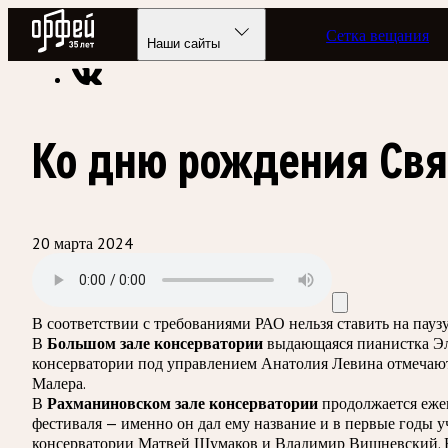
Радио Орфей
Сетка вещания
Радио классической музыки «Орфей»
Подкасты
Лишний б
Наши сайты
Ко дню рождения Свя
20 марта 2024
В соответствии с требованиями
РАО
нельзя ставить на пау
В
Большом зале консерватории
выдающаяся пианистка Эл
консерватории под управлением Анатолия Левина отмечают
Малера.
В
Рахманиновском зале консерватории
продолжается ежег
фестиваля — именно он дал ему название и в первые годы 
консерватории Матвей Шумаков и Владимир Вишневский. В 