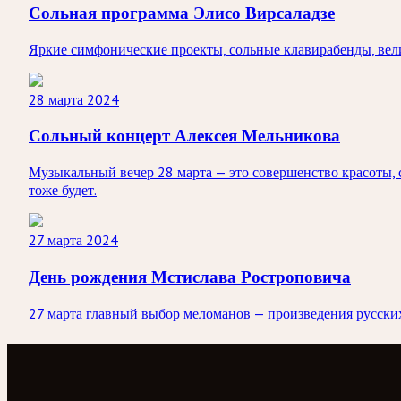
Сольная программа Элисо Вирсаладзе
Яркие симфонические проекты, сольные клавирабенды, вели
28 марта 2024
Сольный концерт Алексея Мельникова
Музыкальный вечер 28 марта — это совершенство красоты, 
тоже будет.
27 марта 2024
День рождения Мстислава Ростроповича
27 марта главный выбор меломанов — произведения русских