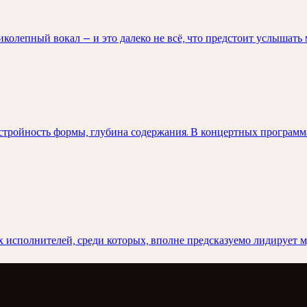
колепный вокал — и это далеко не всё, что предстоит услышать 
стройность формы, глубина содержания. В концертных программа
 исполнителей, среди которых, вполне предсказуемо лидирует 