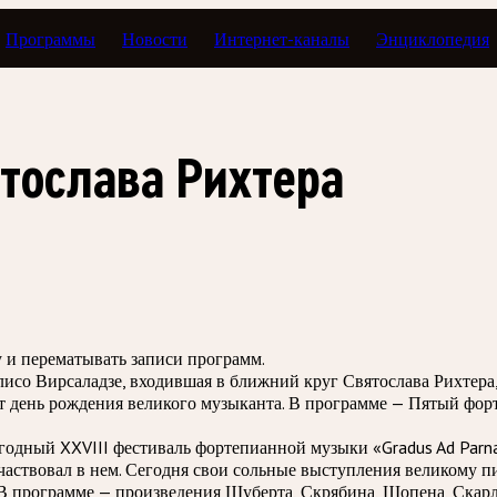
Программы
Новости
Интернет-каналы
Энциклопедия
илетик
тослава Рихтера
зу и перематывать записи программ.
исо Вирсаладзе, входившая в ближний круг Святослава Рихтер
 день рождения великого музыканта. В программе — Пятый фор
одный XXVIII фестиваль фортепианной музыки «Gradus Ad Parnas
участвовал в нем. Сегодня свои сольные выступления великому
программе — произведения Шуберта, Скрябина, Шопена, Скарла