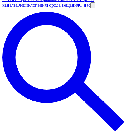
каналы
Энциклопедия
Города вещания
О нас