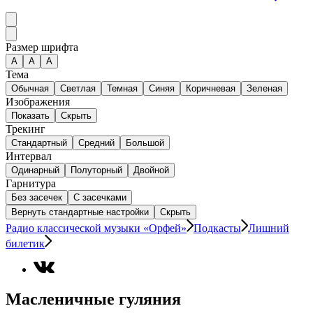
Размер шрифта
А
A
A
Тема
Обычная
Светлая
Темная
Синяя
Коричневая
Зеленая
Изображения
Показать
Скрыть
Трекинг
Стандартный
Средний
Большой
Интервал
Одинарный
Полуторный
Двойной
Гарнитура
Без засечек
С засечками
Вернуть стандартные настройки
Скрыть
Радио классической музыки «Орфей»
Подкасты
Лишний
билетик
Масленичные гуляния