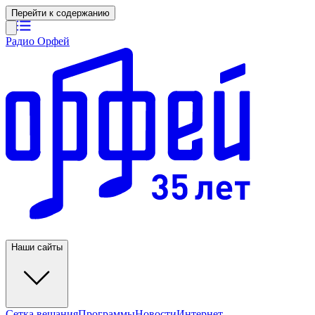
Перейти к содержанию
Радио Орфей
Наши сайты
Сетка вещания
Программы
Новости
Интернет-