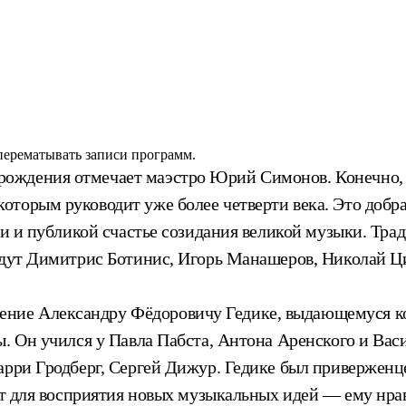
 перематывать записи программ.
 рождения отмечает маэстро Юрий Симонов. Конечно, о
торым руководит уже более четверти века. Это добра
и и публикой счастье созидания великой музыки. Тради
ыйдут Димитрис Ботинис, Игорь Манашеров, Николай 
ение Александру Фёдоровичу Гедике, выдающемуся ком
. Он учился у Павла Пабста, Антона Аренского и Ва
Гарри Гродберг, Сергей Дижур. Гедике был привержен
рыт для восприятия новых музыкальных идей — ему нр