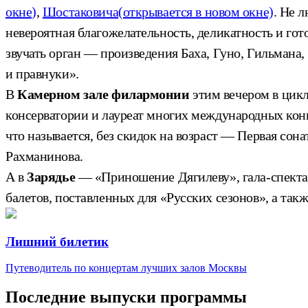
окне)
,
Шостаковича
(открывается в новом окне)
. Не 
невероятная благожелательность, деликатность и го
звучать орган — произведения Баха, Гуно, Гильмана
и правнуки».
В
Камерном зале филармонии
этим вечером в цик
консерватории и лауреат многих международных конк
что называется, без скидок на возраст — Первая со
Рахманинова.
А в
Зарядье
— «Приношение Дягилеву», гала-спектак
балетов, поставленных для «Русских сезонов», а так
Лишний билетик
Путеводитель по концертам лучших залов Москвы
Последние выпуски программы