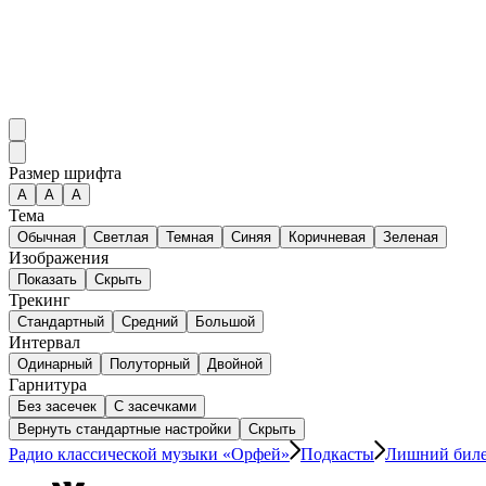
Размер шрифта
А
A
A
Тема
Обычная
Светлая
Темная
Синяя
Коричневая
Зеленая
Изображения
Показать
Скрыть
Трекинг
Стандартный
Средний
Большой
Интервал
Одинарный
Полуторный
Двойной
Гарнитура
Без засечек
С засечками
Вернуть стандартные настройки
Скрыть
Радио классической музыки «Орфей»
Подкасты
Лишний бил