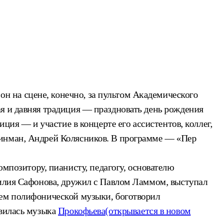
н на сцене, конечно, за пультом Академического
я и давняя традиция — праздновать день рождения
ция — и участие в концерте его ассистентов, коллег,
Цинман, Андрей Колясников. В программе — «Пер
позитору, пианисту, педагогу, основателю
силия Сафонова, дружил с Павлом Ламмом, выступал
цем полифонической музыки, боготворил
авилась музыка
Прокофьева
(открывается в новом