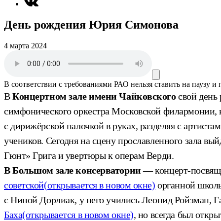
День рождения Юрия Симонова
4 марта 2024
В соответствии с требованиями
РАО
нельзя ставить на паузу и
В
Концертном зале имени Чайковского
свой день
симфонического оркестра Московской филармонии, ко
с дирижёрской палочкой в руках, разделяя с артистам
учеников. Сегодня на сцену прославленного зала в
Гюнт» Грига и увертюры к операм Верди.
В Большом зале консерватории —
концерт-посвящ
советской
(открывается в новом окне)
органной школы
с Ниной Дорлиак, у него учились Леонид Ройзман, 
Баха
(открывается в новом окне)
, но всегда был отк