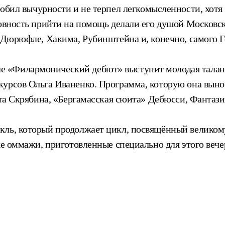
любил вычурности и не терпел легкомысленности, хотя 
товность прийти на помощь делали его душой Московск
, Дюрюфле, Хакима, Рубинштейна и, конечно, самого 
ле «Филармонический дебют» выступит молодая талан
урсов Ольга Иваненко. Программа, которую она выноси
ната Скрябина, «Бергамасская сюита» Дебюсси, Фанта
ль, который продолжает цикл, посвящённый великому
же оммажи, приготовленные специально для этого вече