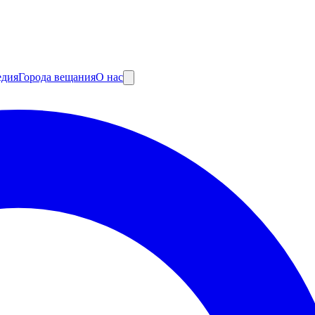
едия
Города вещания
О нас