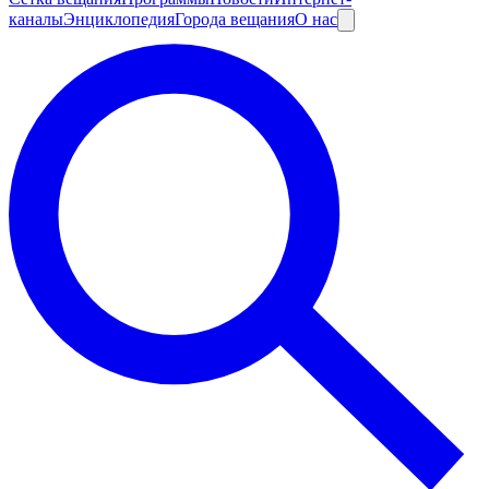
каналы
Энциклопедия
Города вещания
О нас