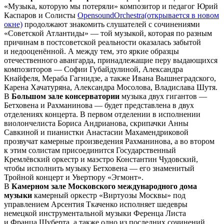
«Музыка, которую мы потеряли» композитор и педагог Юрий
Каспаров и Солисты
OpensoundOrchestra
(открывается в новом
окне)
продолжают знакомить слушателей с сочинениями
«Советской Атлантиды» — той музыкой, которая по разным
причинам в постсоветской реальности оказалась забытой
и недооценённой. А между тем, это яркие образцы
отечественного авангарда, принадлежащие перу выдающихся
композиторов — Софии Губайдулиной, Александра
Кнайфеля, Мераба Гагнидзе, а также Ивана Вышнеградского,
Карена Хачатуряна, Александра Мосолова, Владислава Шутя.
В
Большом зале консерватории
музыка двух гигантов —
Бетховена и Рахманинова — будет представлена в двух
отделениях концерта. В первом отделении в исполнении
виолончелиста Бориса Андрианова, скрипачки Анны
Савкиной и пианистки Анастасии Махамендриковой
прозвучат камерные произведения Рахманинова, а во втором
к этим солистам присоединится Государственный
Кремлёвский оркестр и маэстро Константин Чудовский,
чтобы исполнить музыку Бетховена — его знаменитый
Тройной концерт и Увертюру «Эгмонт».
В
Камерном зале Московского международного дома
музыки
камерный оркестр «Виртуозы Москвы» под
управлением Арсентия Ткаченко исполняет шедевры
немецкой инструментальной музыки Ференца Листа
и Франца Шуберта, а также одно из последних сочинений