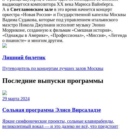
выдающегося композитора ХХ века Марюса Вайнберга.
А в
Светлановском зале
в это время начнется концерт
оркестра «Новая Россия» и Государственной капеллы Москвы
Вадима Судакова, которые под управлением итальянского
маэстро Никола Джулиани исполнят музыку Эннио
Морриконе, созданную к фильмам «Смешная история»,
«Однажды в Америке», «Профессионал», «Миссия», «Легенда
о пианисте» и многим другим.
Лишний билетик
Путеводитель по концертам лучших залов Москвы
Последние выпуски программы
29 марта 2024
Сольная программа Элисо Вирсаладзе
Яркие симфонические проекты, сольные клавирабенды,
великолепный вокал — и это далеко не всё, что предстоит