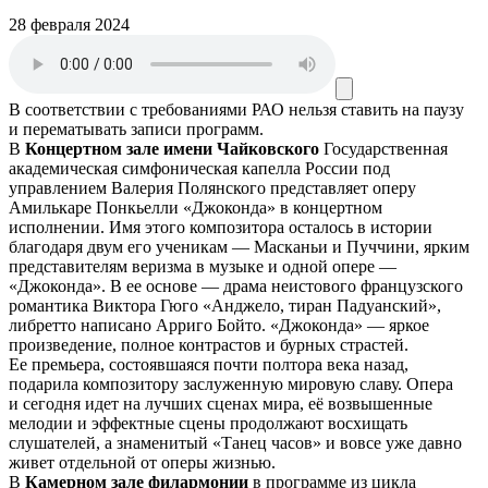
28 февраля 2024
В соответствии с требованиями
РАО
нельзя ставить на паузу
и перематывать записи программ.
В
Концертном зале имени Чайковского
Государственная
академическая симфоническая капелла России под
управлением Валерия Полянского представляет оперу
Амилькаре Понкьелли «Джоконда» в концертном
исполнении. Имя этого композитора осталось в истории
благодаря двум его ученикам — Масканьи и Пуччини, ярким
представителям веризма в музыке и одной опере —
«Джоконда». В ее основе — драма неистового французского
романтика Виктора Гюго «Анджело, тиран Падуанский»,
либретто написано Арриго Бойто. «Джоконда» — яркое
произведение, полное контрастов и бурных страстей.
Ее премьера, состоявшаяся почти полтора века назад,
подарила композитору заслуженную мировую славу. Опера
и сегодня идет на лучших сценах мира, её возвышенные
мелодии и эффектные сцены продолжают восхищать
слушателей, а знаменитый «Танец часов» и вовсе уже давно
живет отдельной от оперы жизнью.
В
Камерном зале филармонии
в программе из цикла