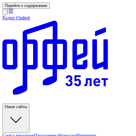
Перейти к содержанию
Радио Орфей
Наши сайты
Сетка вещания
Программы
Новости
Интернет-