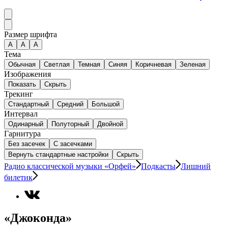
Размер шрифта
А
A
A
Тема
Обычная
Светлая
Темная
Синяя
Коричневая
Зеленая
Изображения
Показать
Скрыть
Трекинг
Стандартный
Средний
Большой
Интервал
Одинарный
Полуторный
Двойной
Гарнитура
Без засечек
С засечками
Вернуть стандартные настройки
Скрыть
Радио классической музыки «Орфей»
Подкасты
Лишний
билетик
«Джоконда»