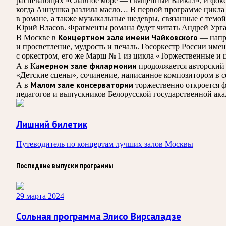
распевающих «Славное море — священный Байкал», и фокс
когда Аннушка разлила масло… В первой программе цикла 
в романе, а также музыкальные шедевры, связанные с темо
Юрий Власов. Фрагменты романа будет читать Андрей Урга
Концертном зале имени Чайковского
В Москве в
— напро
и просветление, мудрость и печаль. Госоркестр России им
с оркестром, его же Марш № 1 из цикла «Торжественные и
мерном зале филармонии
А в Ка
продолжается авторский 
«Детские сцены», сочинение, написанное композитором в с
Малом зале консерватории
А в
торжественно откроется ф
педагогов и выпускников Белорусской государственной ака
Лишний билетик
Путеводитель по концертам лучших залов Москвы
Последние выпуски программы
29 марта 2024
Сольная программа Элисо Вирсаладзе