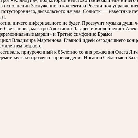
трот «Аллилуйя», под который неистово танцевали еще ничего
в исполнении Заслуженного коллектива России под управление
й потустороннего, дьявольского начала. Солисты — известные пе
нт.
тив, ничего инфернального не будет. Прозвучит музыка души че
ени Светланова, маэстро Александр Лазарев и виолончелист Але
 церемониальные марши» и Третью симфонию Брамса.
цикл Владимира Мартынова. Главной идеей сегодняшнего конце
емилетнем возрасте.
естиваль, приуроченный к 85-летию со дня рождения Олега Янч
демии музыки прозвучат произведения Иоганна Себастьяна Баха