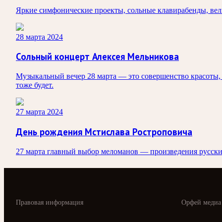
Яркие симфонические проекты, сольные клавирабенды, вели
28 марта 2024
Сольный концерт Алексея Мельникова
Музыкальный вечер 28 марта — это совершенство красоты,
тоже будет.
27 марта 2024
День рождения Мстислава Ростроповича
27 марта главный выбор меломанов — произведения русских
Правовая информация
Орфей медиа