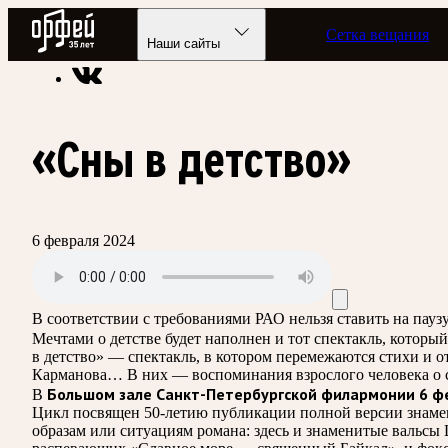
Радио Орфей
Сетка вещания
Радио классической музыки «Орфей»
Подкасты
Лишний б
Наши сайты
«Сны в детство»
6 февраля 2024
В соответствии с требованиями
РАО
нельзя ставить на пау
Мечтами о детстве будет наполнен и тот спектакль, которы
в детство» — спектакль, в котором перемежаются стихи и 
Карманова… В них — воспоминания взрослого человека о с
Большом зале Санкт-Петербургской филармонии 6 ф
В
Цикл посвящен 50-летию публикации полной версии знамени
образам или ситуациям романа: здесь и знаменитые вальсы 