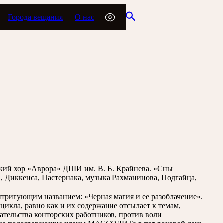
Города вещания
О нас
кий хор «Аврора» ДШИ им. В. В. Крайнева. «Сны
, Диккенса, Пастернака, музыка Рахманинова, Подгайца,
нтригующим названием: «Черная магия и ее разоблачение».
икла, равно как и их содержание отсылает к темам,
шательства конторских работников, против воли