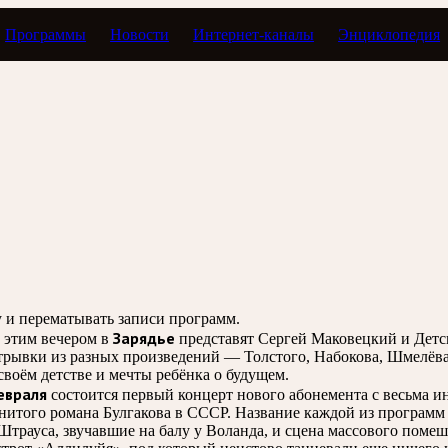
Программы
Новости
Интернет-каналы
Энциклопедия
илетик
зу и перематывать записи программ.
Зарядье
й этим вечером в
представят Сергей Маковецкий и Детс
отрывки из разных произведений — Толстого, Набокова, Шмелёва
воём детстве и мечты ребёнка о будущем.
евраля
состоится
первый концерт нового абонемента с весьма и
того романа Булгакова в СССР. Название каждой из программ ц
Штрауса, звучавшие на балу у Воланда, и сцена массового поме