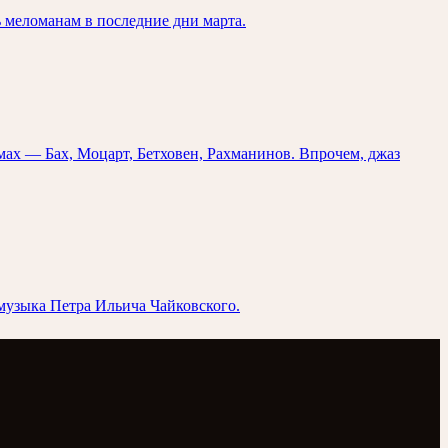
 меломанам в последние дни марта.
ах — Бах, Моцарт, Бетховен, Рахманинов. Впрочем, джаз
музыка Петра Ильича Чайковского.