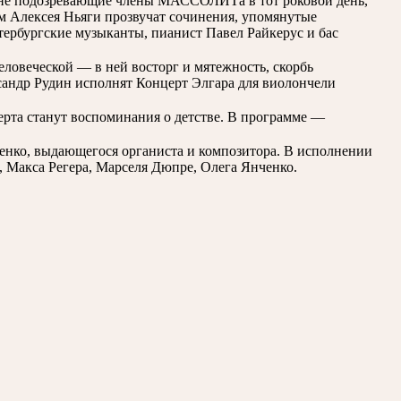
 не подозревающие члены МАССОЛИТа в тот роковой день,
м Алексея Ньяги прозвучат сочинения, упомянутые
тербургские музыканты, пианист Павел Райкерус и бас
ловеческой — в ней восторг и мятежность, скорбь
ксандр Рудин исполнят Концерт Элгара для виолончели
рта станут воспоминания о детстве. В программе —
енко, выдающегося органиста и композитора. В исполнении
, Макса Регера, Марселя Дюпре, Олега Янченко.