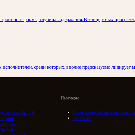
стройность формы, глубина содержания. В концертных программа
 исполнителей, среди которых, вполне предсказуемо лидирует 
Партнеры
адиоцентр Орфей
Российская библиотечная ассо
 Орфей
///ТРАКТ
а Орфей
 Орфей