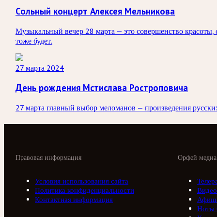
Сольный концерт Алексея Мельникова
Музыкальный вечер 28 марта — это совершенство красоты, 
тоже будет.
27 марта 2024
День рождения Мстислава Ростроповича
27 марта главный выбор меломанов — произведения русских
Правовая информация
Орфей медиа
Условия использования сайта
Телер
Политика конфиденциальности
Видео
Контактная информация
Афиш
Ноты