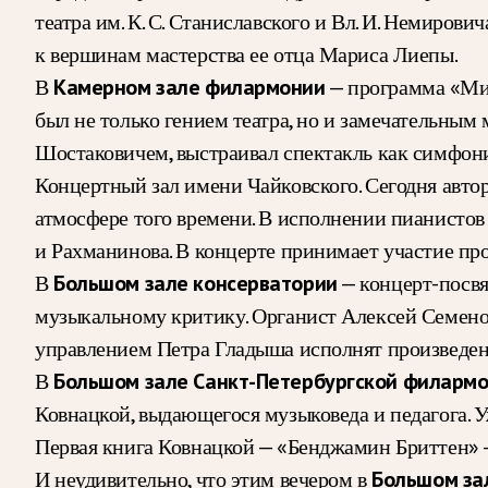
театра им. К. С. Станиславского и Вл. И. Немиров
к вершинам мастерства ее отца Мариса Лиепы.
В
Камерном зале филармонии
— программа «Мир
был не только гением театра, но и замечательным
Шостаковичем, выстраивал спектакль как симфонич
Концертный зал имени Чайковского. Сегодня автор
атмосфере того времени. В исполнении пианистов
и Рахманинова. В концерте принимает участие п
В
Большом зале консерватории
— концерт-посвя
музыкальному критику. Органист Алексей Семенов
управлением Петра Гладыша исполнят произведен
В
Большом зале Санкт-Петербургской филарм
Ковнацкой, выдающегося музыковеда и педагога. У
Первая книга Ковнацкой — «Бенджамин Бриттен» —
И неудивительно, что этим вечером в
Большом за