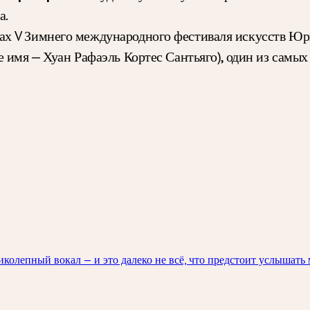
а.
ах V Зимнего международного фестиваля искусств Юри
 имя — Хуан Рафаэль Кортес Сантьяго), один из самы
колепный вокал — и это далеко не всё, что предстоит услышать 