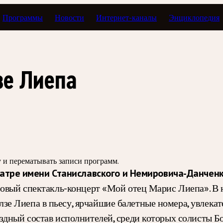
Программы
Новости
Интернет-каналы
Энциклопедия
илетик
зе Лиепа
зу и перематывать записи программ.
тре имени Станиславского и Немировича-Данчен
ровый спектакль-концерт «Мой отец Марис Лиепа». В 
 Лиепа в пьесу, ярчайшие балетные номера, увлекат
здный состав исполнителей, среди которых солисты Б