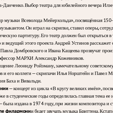
ича-Данченко. Выбор театра для юбилейного вечера Илз
 музыки Всеволода Мейерхольда», посвящённая 150-л
 музыкантом. Он играл на скрипке, ставил оперы, сотр
ескую партитуру. Его театр должен был открыться в т
 и ведущий этого проекта Андрей Устинов расскажет о 
 Павла Домбровского и Ивана Кащеева прозвучат произ
рофессор МАРХИ Александр Кожевников.
щение Леониду Ройзману, замечательному советскому о
 и его коллеги — скрипачи Илья Норштейн и Павел Ми
ия Баха и Вивальди.
онии
— концерт из цикла «В кругу великих имён», п
же в студенческие годы определилась главная тема ее 
 была издана в 1974 году, при жизни композитора и с
ле филармони
и будет звучать музыка Бриттена. Кстат