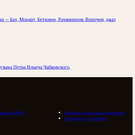
х — Бах, Моцарт, Бетховен, Рахманинов. Впрочем, джаз
музыка Петра Ильича Чайковского.
циация (РБА)
Оставить отзыв или пожелание
Сообщить об ошибке