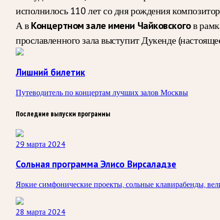
исполнилось 110 лет со дня рождения композитор
А в
Концертном зале имени Чайковского
в рамк
прославленного зала выступит Дукенде (настоящее
Лишний билетик
Путеводитель по концертам лучших залов Москвы
Последние выпуски программы
29 марта 2024
Сольная программа Элисо Вирсаладзе
Яркие симфонические проекты, сольные клавирабенды, вели
28 марта 2024