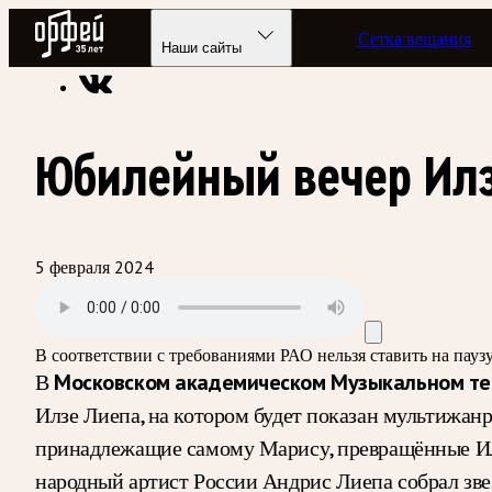
Радио Орфей
Сетка вещания
Радио классической музыки «Орфей»
Подкасты
Лишний б
Наши сайты
Юбилейный вечер Ил
5 февраля 2024
В соответствии с требованиями
РАО
нельзя ставить на пау
В
Московском академическом Музыкальном теа
Илзе Лиепа, на котором будет показан мультижан
принадлежащие самому Марису, превращённые Илзе
народный артист России Андрис Лиепа собрал зве