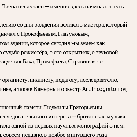
е Лиепа неслучаен — именно здесь начинался путь
етию со дня рождения великого мастера, который
удничал с Прокофьевым, Глазуновым,
ом здании, которое сегодня мы знаем как
судьбе режиссёра, о его открытиях, о звуковой
ведения Баха, Прокофьева, Стравинского
рганисту, пианисту, педагогу, исследователю,
нев, а также Камерный оркестр Art Incognito под
освященный памяти Людмилы Григорьевны
исследовательского интереса — британская музыка.
тала одной из первых научных монографий о нем.
и, совсем недавно, в ноябре минувшего года