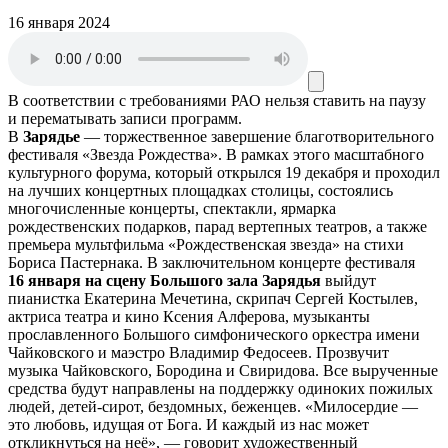
16 января 2024
В соответствии с требованиями
РАО
нельзя ставить на паузу
и перематывать записи программ.
В
Зарядье
— торжественное завершение благотворительного
фестиваля «Звезда Рождества». В рамках этого масштабного
культурного форума, который открылся 19 декабря и проходил
на лучших концертных площадках столицы, состоялись
многочисленные концерты, спектакли, ярмарка
рождественских подарков, парад вертепных театров, а также
премьера мультфильма «Рождественская звезда» на стихи
Бориса Пастернака. В заключительном концерте фестиваля
16 января на сцену Большого зала Зарядья
выйдут
пианистка Екатерина Мечетина, скрипач Сергей Костылев,
актриса театра и кино Ксения Алферова, музыканты
прославленного Большого симфонического оркестра имени
Чайковского и маэстро Владимир Федосеев. Прозвучит
музыка Чайковского, Бородина и Свиридова. Все вырученные
средства будут направлены на поддержку одиноких пожилых
людей, детей-сирот, бездомных, беженцев. «Милосердие —
это любовь, идущая от Бога. И каждый из нас может
откликнуться на неё», — говорит художественный