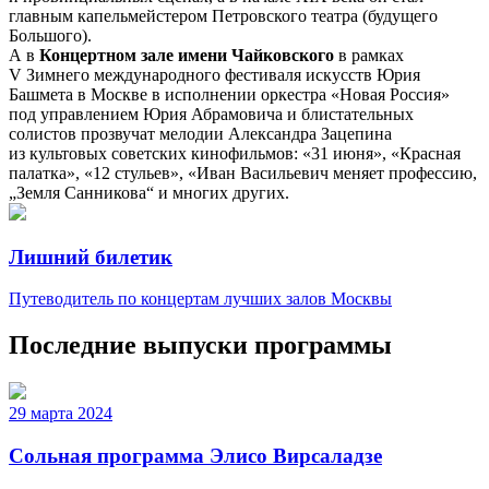
главным капельмейстером Петровского театра (будущего
Большого).
А в
Концертном зале имени Чайковского
в рамках
V Зимнего международного фестиваля искусств Юрия
Башмета в Москве в исполнении оркестра «Новая Россия»
под управлением Юрия Абрамовича и блистательных
солистов прозвучат мелодии Александра Зацепина
из культовых советских кинофильмов: «31 июня», «Красная
палатка», «12 стульев», «Иван Васильевич меняет профессию,
„Земля Санникова“ и многих других.
Лишний билетик
Путеводитель по концертам лучших залов Москвы
Последние выпуски программы
29 марта 2024
Сольная программа Элисо Вирсаладзе