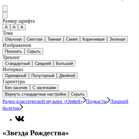
Размер шрифта
А
A
A
Тема
Обычная
Светлая
Темная
Синяя
Коричневая
Зеленая
Изображения
Показать
Скрыть
Трекинг
Стандартный
Средний
Большой
Интервал
Одинарный
Полуторный
Двойной
Гарнитура
Без засечек
С засечками
Вернуть стандартные настройки
Скрыть
Радио классической музыки «Орфей»
Подкасты
Лишний
билетик
«Звезда Рождества»