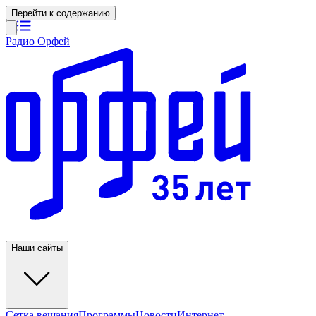
Перейти к содержанию
Радио Орфей
Наши сайты
Сетка вещания
Программы
Новости
Интернет-