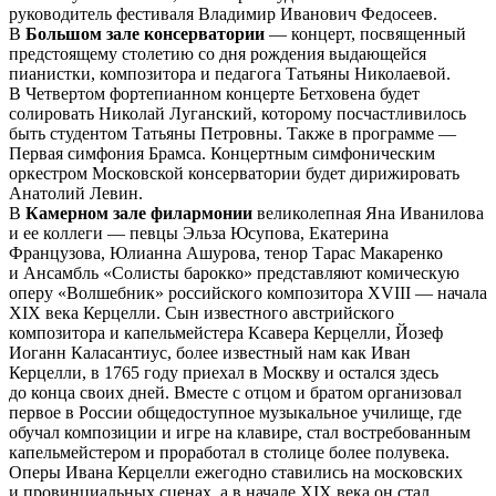
руководитель фестиваля Владимир Иванович Федосеев.
В
Большом зале консерватории
— концерт, посвященный
предстоящему столетию со дня рождения выдающейся
пианистки, композитора и педагога Татьяны Николаевой.
В Четвертом фортепианном концерте Бетховена будет
солировать Николай Луганский, которому посчастливилось
быть студентом Татьяны Петровны. Также в программе —
Первая симфония Брамса. Концертным симфоническим
оркестром Московской консерватории будет дирижировать
Анатолий Левин.
В
Камерном зале филармонии
великолепная Яна Иванилова
и ее коллеги — певцы Эльза Юсупова, Екатерина
Французова, Юлианна Ашурова, тенор Тарас Макаренко
и Ансамбль «Солисты барокко» представляют комическую
оперу «Волшебник» российского композитора ХVIII — начала
ХIХ века Керцелли. Сын известного австрийского
композитора и капельмейстера Ксавера Керцелли, Йозеф
Иоганн Каласантиус, более известный нам как Иван
Керцелли, в 1765 году приехал в Москву и остался здесь
до конца своих дней. Вместе с отцом и братом организовал
первое в России общедоступное музыкальное училище, где
обучал композиции и игре на клавире, стал востребованным
капельмейстером и проработал в столице более полувека.
Оперы Ивана Керцелли ежегодно ставились на московских
и провинциальных сценах, а в начале XIX века он стал