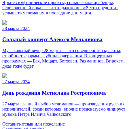
Яркие симфонические проекты, сольные клавирабенды,
великолепный вокал — и это далеко не всё, что предстоит
услышать меломанам в последние дни марта.
28 марта 2024
Сольный концерт Алексея Мельникова
Музыкальный вечер 28 марта — это совершенство красоты,
стройность формы, глубина содержания. В концертных
программах — Бах, Моцарт, Бетховен, Рахманинов. Впрочем,
джаз тоже будет.
27 марта 2024
День рождения Мстислава Ростроповича
27 марта главный выбор меломанов — произведения русских
исполнителей, среди которых, вполне предсказуемо лидирует
музыка Петра Ильича Чайковского.
Оставить отзыв или пожелание