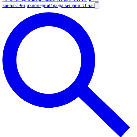
каналы
Энциклопедия
Города вещания
О нас