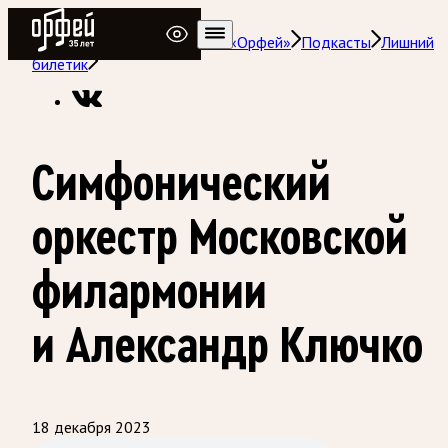
Радио Орфей
Радио классической музыки «Орфей»
Подкасты
Лишний
билетик
Симфонический
оркестр Московской
филармонии
и Александр Ключко
18 декабря 2023