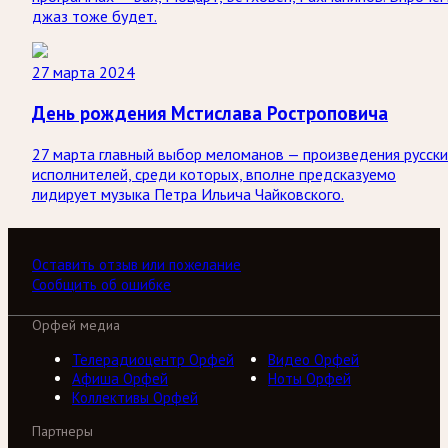
джаз тоже будет.
27 марта 2024
День рождения Мстислава Ростроповича
27 марта главный выбор меломанов — произведения русск
исполнителей, среди которых, вполне предсказуемо
лидирует музыка Петра Ильича Чайковского.
Оставить отзыв или пожелание
Сообщить об ошибке
Орфей медиа
Телерадиоцентр Орфей
Видео Орфей
Афиша Орфей
Ноты Орфей
Коллективы Орфей
Партнеры