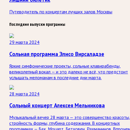
Путеводитель по концертам лучших залов Москвы
Последние выпуски программы
29 марта 2024
Сольная программа Элисо Вирсаладзе
Яркие симфонические проекты, сольные клавирабенды,
великолепный вокал — и это далеко не всё, что предстоит
услышать меломанам в последние дни марта.
28 марта 2024
Сольный концерт Алексея Мельникова
Музыкальный вечер 28 марта — это совершенство красоты
стройность формы, глубина содержания. В концертных
программах — Бах, Моцарт, Бетховен, Рахманинов. Впрочем