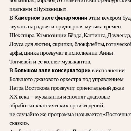
платками «Пуховницы».
В
Камерном зале филармонии
этим вечером буд
звучать народная и придворная музыка времен
Шекспира. Композиции Бёрда, Каттинга, Доуленда,
Лоуса для лютни, скрипки, блокфлейты, готическо
арфы, цинка прозвучат в исполнении Анны
Тончевой и ее коллег-музыкантов.
В
Большом зале консерватории
в исполнении
Большого джазового оркестра под управлением
Петра Востокова прозвучит ориентальный джаз
ХХ века — музыканты исполнят джазовые
обработки классических произведений,
не случайно же программа называется «Восточны
сказки».