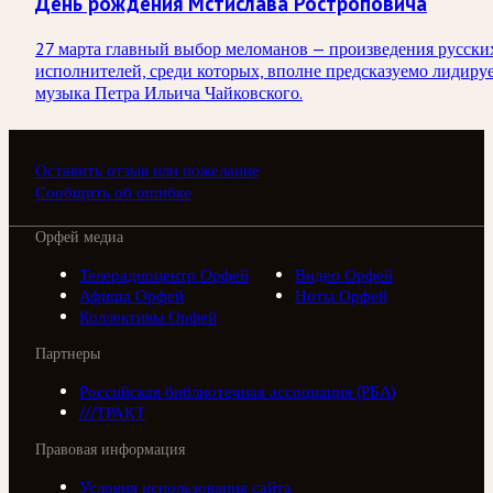
День рождения Мстислава Ростроповича
27 марта главный выбор меломанов — произведения русски
исполнителей, среди которых, вполне предсказуемо лидиру
музыка Петра Ильича Чайковского.
Оставить отзыв или пожелание
Сообщить об ошибке
Орфей медиа
Телерадиоцентр Орфей
Видео Орфей
Афиша Орфей
Ноты Орфей
Коллективы Орфей
Партнеры
Российская библиотечная ассоциация (РБА)
///ТРАКТ
Правовая информация
Условия использования сайта