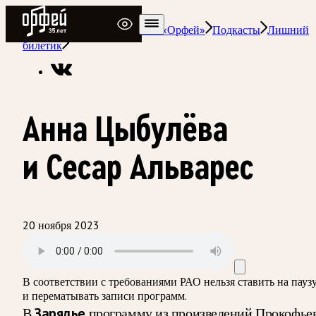
Радио Орфей
Радио классической музыки «Орфей»
Подкасты
Лишний
билетик
Анна Цыбулёва
и Сесар Альварес
20 ноября 2023
В соответствии с требованиями
РАО
нельзя ставить на пауз
и перематывать записи программ.
В
Зарядье
программу из произведений Прокофье