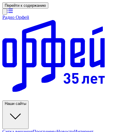
Перейти к содержанию
Радио Орфей
Наши сайты
Сетка вещания
Программы
Новости
Интернет-