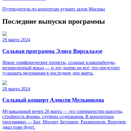
Путеводитель по концертам лучших залов Москвы
Последние выпуски программы
29 марта 2024
Сольная программа Элисо Вирсаладзе
Яркие симфонические проекты, сольные клавирабенды,
великолепный вокал — и это далеко не всё, что предстоит
услышать меломанам в последние дни марта.
28 марта 2024
Сольный концерт Алексея Мельникова
Музыкальный вечер 28 марта — это совершенство красоты,
стройность формы, глубина содержания. В концертных
программах — Бах, Моцарт, Бетховен, Рахманинов. Впрочем,
джаз тоже будет.