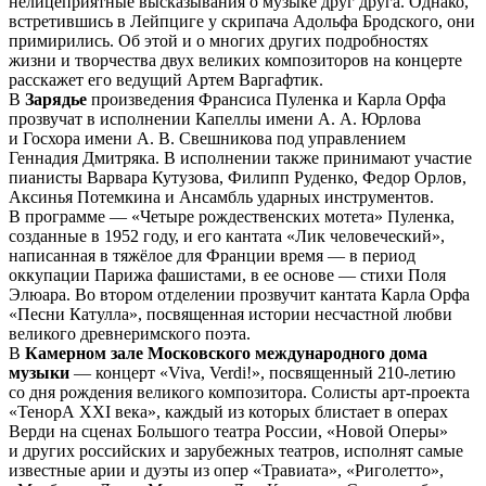
нелицеприятные высказывания о музыке друг друга. Однако,
встретившись в Лейпциге у скрипача Адольфа Бродского, они
примирились. Об этой и о многих других подробностях
жизни и творчества двух великих композиторов на концерте
расскажет его ведущий Артем Варгафтик.
В
Зарядье
произведения Франсиса Пуленка и Карла Орфа
прозвучат в исполнении Капеллы имени А. А. Юрлова
и Госхора имени А. В. Свешникова под управлением
Геннадия Дмитряка. В исполнении также принимают участие
пианисты Варвара Кутузова, Филипп Руденко, Федор Орлов,
Аксинья Потемкина и Ансамбль ударных инструментов.
В программе — «Четыре рождественских мотета» Пуленка,
созданные в 1952 году, и его кантата «Лик человеческий»,
написанная в тяжёлое для Франции время — в период
оккупации Парижа фашистами, в ее основе — стихи Поля
Элюара. Во втором отделении прозвучит кантата Карла Орфа
«Песни Катулла», посвященная истории несчастной любви
великого древнеримского поэта.
В
Камерном зале Московского международного дома
музыки
— концерт «Viva, Verdi!», посвященный 210-летию
со дня рождения великого композитора. Солисты арт-проекта
«ТенорА XXI века», каждый из которых блистает в операх
Верди на сценах Большого театра России, «Новой Оперы»
и других российских и зарубежных театров, исполнят самые
известные арии и дуэты из опер «Травиата», «Риголетто»,