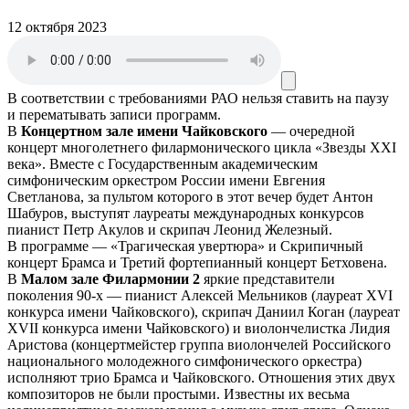
12 октября 2023
В соответствии с требованиями
РАО
нельзя ставить на паузу
и перематывать записи программ.
В
Концертном зале имени Чайковского
— очередной
концерт многолетнего филармонического цикла «Звезды ХХI
века». Вместе с Государственным академическим
симфоническим оркестром России имени Евгения
Светланова, за пультом которого в этот вечер будет Антон
Шабуров, выступят лауреаты международных конкурсов
пианист Петр Акулов и скрипач Леонид Железный.
В программе — «Трагическая увертюра» и Скрипичный
концерт Брамса и Третий фортепианный концерт Бетховена.
В
Малом зале Филармонии 2
яркие представители
поколения 90-х — пианист Алексей Мельников (лауреат ХVI
конкурса имени Чайковского), скрипач Даниил Коган (лауреат
ХVII конкурса имени Чайковского) и виолончелистка Лидия
Аристова (концертмейстер группа виолончелей Российского
национального молодежного симфонического оркестра)
исполняют трио Брамса и Чайковского. Отношения этих двух
композиторов не были простыми. Известны их весьма