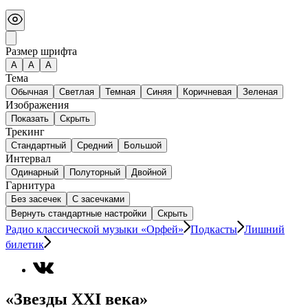
Размер шрифта
А
A
A
Тема
Обычная
Светлая
Темная
Синяя
Коричневая
Зеленая
Изображения
Показать
Скрыть
Трекинг
Стандартный
Средний
Большой
Интервал
Одинарный
Полуторный
Двойной
Гарнитура
Без засечек
С засечками
Вернуть стандартные настройки
Скрыть
Радио классической музыки «Орфей»
Подкасты
Лишний
билетик
«Звезды ХХI века»