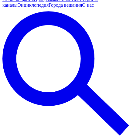
каналы
Энциклопедия
Города вещания
О нас