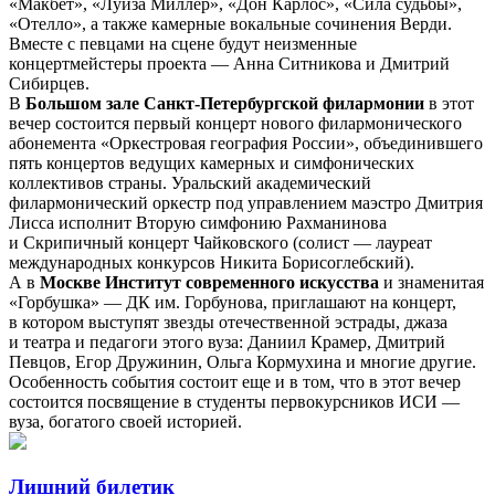
«Макбет», «Луиза Миллер», «Дон Карлос», «Сила судьбы»,
«Отелло», а также камерные вокальные сочинения Верди.
Вместе с певцами на сцене будут неизменные
концертмейстеры проекта — Анна Ситникова и Дмитрий
Сибирцев.
В
Большом зале Санкт-Петербургской филармонии
в этот
вечер состоится первый концерт нового филармонического
абонемента «Оркестровая география России», объединившего
пять концертов ведущих камерных и симфонических
коллективов страны. Уральский академический
филармонический оркестр под управлением маэстро Дмитрия
Лисса исполнит Вторую симфонию Рахманинова
и Скрипичный концерт Чайковского (солист — лауреат
международных конкурсов Никита Борисоглебский).
А в
Москве Институт современного искусства
и знаменитая
«Горбушка» — ДК им. Горбунова, приглашают на концерт,
в котором выступят звезды отечественной эстрады, джаза
и театра и педагоги этого вуза: Даниил Крамер, Дмитрий
Певцов, Егор Дружинин, Ольга Кормухина и многие другие.
Особенность события состоит еще и в том, что в этот вечер
состоится посвящение в студенты первокурсников ИСИ —
вуза, богатого своей историей.
Лишний билетик