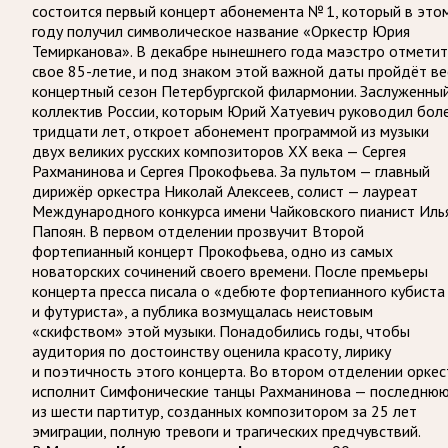
состоится первый концерт абонемента № 1, который в это
году получил символическое название «Оркестр Юрия
Темирканова». В декабре нынешнего года маэстро отметит
свое 85-летие, и под знаком этой важной даты пройдёт ве
концертный сезон Петербургской филармонии. Заслуженны
коллектив России, которым Юрий Хатуевич руководил бол
тридцати лет, откроет абонемент программой из музыки
двух великих русских композиторов XX века — Сергея
Рахманинова и Сергея Прокофьева. За пультом — главный
дирижёр оркестра Николай Алексеев, солист — лауреат
Международного конкурса имени Чайковского пианист Иль
Папоян. В первом отделении прозвучит Второй
фортепианный концерт Прокофьева, одно из самых
новаторских сочинений своего времени. После премьеры
концерта пресса писала о «дебюте фортепианного кубиста
и футуриста», а публика возмущалась неистовым
«скифством» этой музыки. Понадобились годы, чтобы
аудитория по достоинству оценила красоту, лирику
и поэтичность этого концерта. Во втором отделении оркес
исполнит Симфонические танцы Рахманинова — последню
из шести партитур, созданных композитором за 25 лет
эмиграции, полную тревоги и трагических предчувствий.