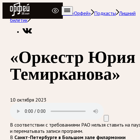
Радио Орфей
Радио классической музыки «Орфей»
Подкасты
Лишний
билетик
«Оркестр Юрия
Темирканова»
10 октября 2023
В соответствии с требованиями
РАО
нельзя ставить на пау
и перематывать записи программ.
В
Санкт-Петербурге в Большом зале филармонии