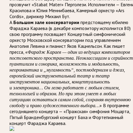
прозвучит «Stabat Mater» Перголези. Исполнители — Евген
Красилова и Юлия Меннибаева, Камерный оркестр «Ars
Cordis», дирижер Михаил Бут.
А
Большом зале консерватории
предстоящему юбилею
Фараджа Караева (в декабре композитору исполнится 80)
свою программу посвящает Концертный симфонический
оркестр Московской консерватории под управлением
Анатолия Левина и пианист Яков Кацнельсон. Как пишет
пресса, «
Фарадж Караев — один из ведущих композиторов
постсоветского пространства. Неоклассицизм и серийност
пуантилизм и сонорика, коллажность и модальность,
неоромантика и „мугамность“, постмодернизм и джаз,
европейский инструментальный театр и театр
инструментов национальных, концептуальность
и электроника… Он легко работает с любым стилем,
технологией и образом. Но при этом умеет в любых
ситуациях оставаться самим собой, сохраняя внутреннюю
» В программе
свободу и право художественного выбора…
сегодняшнего концерта — «Пражская» симфония Моцарта,
Пятый Бранденбургский концерт Баха и Фортепианный
концерт Фараджа Караева.