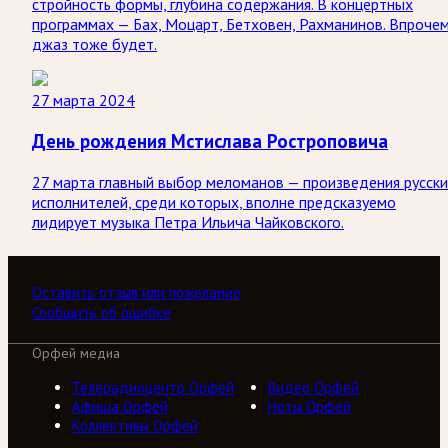
стройность формы, глубина содержания. В концертных
программах — Бах, Моцарт, Бетховен, Рахманинов. Впрочем
джаз тоже будет.
27 марта 2024
День рождения Мстислава Ростроповича
27 марта главный выбор меломанов — произведения русск
исполнителей, среди которых, вполне предсказуемо
лидирует музыка Петра Ильича Чайковского.
Оставить отзыв или пожелание
Сообщить об ошибке
Орфей медиа
Телерадиоцентр Орфей
Видео Орфей
Афиша Орфей
Ноты Орфей
Коллективы Орфей