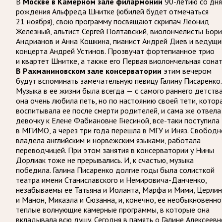
В
Москве в Камерном зале филармонии
90-летию со дня
рождения Альфреда Шнитке (юбилей будет отмечаться
21 ноября), свою программу посвящают скрипач Леонид
Железный, альтист Сергей Полтавский, виолончелисты Бори
Андрианов и Анна Кошкина, пианист Андрей Диев и ведущи
концерта Андрей Устинов. Прозвучат фортепианное трио
и квартет Шнитке, а также его Первая виолончельная сонат
В Рахманиновском зале консерватории
этим вечером
будут вспоминать замечательную певицу Галину Писаренко.
Музыка в ее жизни была всегда
—
с самого раннего детств
она очень любила петь, но по настоянию своей тети, котор
воспитывала ее после смерти родителей, и сама же отвела
девочку к Елене Фабиановне Гнесиной, все-таки поступила
в МГИМО, а через три года перешла в МГУ и Иняз. Свободн
владела английским и норвежским языками, работала
переводчицей. При этом занятия в консерватории у Нины
Дорлиак тоже не прерывались. И, к счастью, музыка
победила. Галина Писаренко долгие годы была солисткой
театра имени Станиславского и Немировича-Данченко,
незабываемы ее Татьяна и Иоланта, Марфа и Мими, Церли
и Манон, Микаэла и Сюзанна, и, конечно, ее необыкновенно
теплые волнующие камерные программы, в которые она
вкладывала всю душу. Сегодня в память о Галине Алексеевн