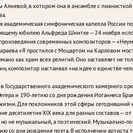
 Алиевой, в котором она в ансамбле с пианистк
ва.
я академическая симфоническая капелла России п
оящему юбилею Альфреда Шнитке — 24 ноября испол
 произведения современных композиторов — «Неу
араева «Я простился с Моцартом на Карловом мост
но как храм всех религий. Оно заставляет не тольк
, композитор настаивал «на идее о единстве чел
в Государственного академического камерного ор
егера и 190-летию со дня рождения Иоганнеса Бра
жизни. Для поклонников этой сферы сегодняшний 
е десятилетия ХIХ века для разных составов — от 
но не музыкальный, а поэтический. Музыкально-п
ию со дня рождения поэта. В исполнении артиста 