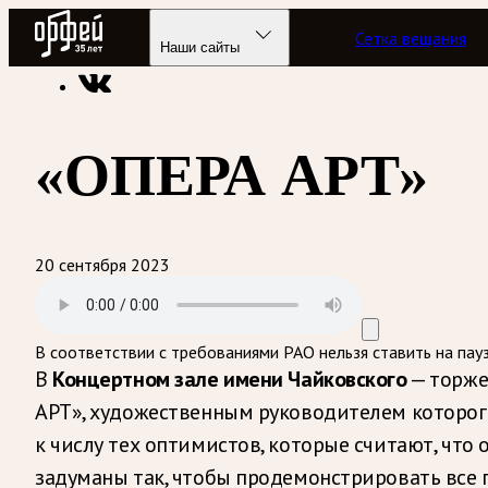
Радио Орфей
Сетка вещания
Радио классической музыки «Орфей»
Подкасты
Лишний б
Наши сайты
«ОПЕРА АРТ»
20 сентября 2023
В соответствии с требованиями
РАО
нельзя ставить на пау
В
— торже
Концертном зале имени Чайковского
АРТ», художественным руководителем которого
к числу тех оптимистов, которые считают, что
задуманы так, чтобы продемонстрировать все 