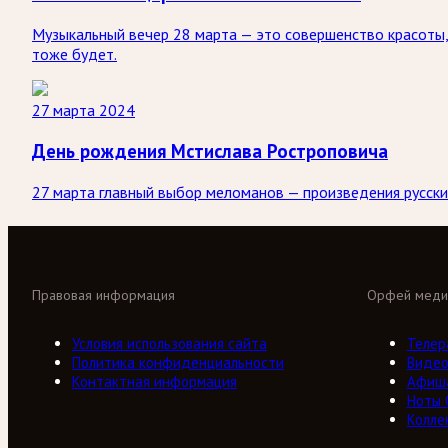
Музыкальный вечер 28 марта — это совершенство красоты,
тоже будет.
27 марта 2024
День рождения Мстислава Ростроповича
27 марта главный выбор меломанов — произведения русски
Правовая информация
Орфей меди
Условия использования сайта
Телер
Политика конфиденциальности
Виде
Контактная информация
Афиш
Ноты
Колле