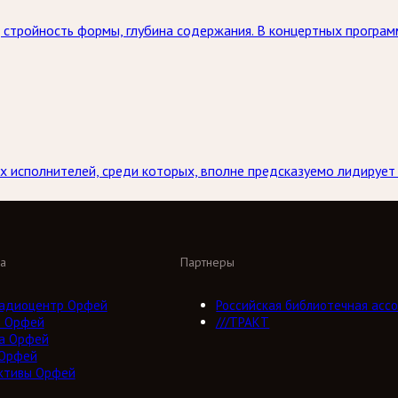
 стройность формы, глубина содержания. В концертных програм
х исполнителей, среди которых, вполне предсказуемо лидирует
а
Партнеры
адиоцентр Орфей
Российская библиотечная ассо
о Орфей
///ТРАКТ
а Орфей
 Орфей
ктивы Орфей