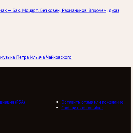
мах — Бах, Моцарт, Бетховен, Рахманинов. Впрочем, джаз
 музыка Петра Ильича Чайковского.
циация (РБА)
Оставить отзыв или пожелание
Сообщить об ошибке