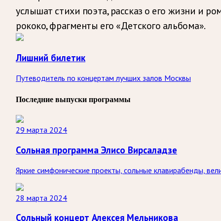
услышат стихи поэта, рассказ о его жизни и р
рококо, фрагменты его «Детского альбома».
Лишний билетик
Путеводитель по концертам лучших залов Москвы
Последние выпуски программы
29 марта 2024
Сольная программа Элисо Вирсаладзе
Яркие симфонические проекты, сольные клавирабенды, вели
28 марта 2024
Сольный концерт Алексея Мельникова