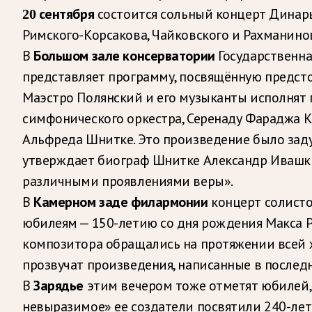
состоится сольный концерт Динары
20 сентября
Римского-Корсакова, Чайковского и Рахманино
В
Государственна
Большом зале консерватории
представляет программу, посвящённую предст
Маэстро Полянский и его музыканты исполнят
симфонического оркестра, Серенаду Фараджа К
Альфреда Шнитке. Это произведение было задума
утверждает биограф Шнитке Александр Ивашкин
различными проявлениями веры».
В
концерт солисто
Камерном заде филармонии
юбилеям — 150-летию со дня рождения Макса Р
композитора обращались на протяжении всей 
прозвучат произведения, написанные в последни
В
этим вечером тоже отметят юбилей, 
Зарядье
невыразимое» ее создатели посвятили 240-лет