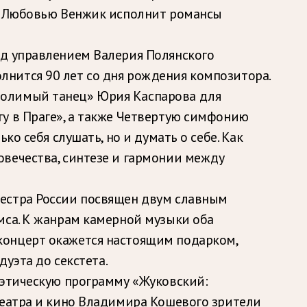
ой Любовью Венжик исполнит романсы
од управлением Валерия Полянского
нится 90 лет со дня рождения композитора.
молимый танец» Юрия Каспарова для
у в Праге», а также Четвертую симфонию
о себя слушать, но и думать о себе. Как
овечества, синтезе и гармонии между
кестра России посвящен двум славным
мса. К жанрам камерной музыки оба
концерт окажется настоящим подарком,
дуэта до секстета.
оэтическую программу «Жуковский:
театра и кино Владимира Кошевого зрители