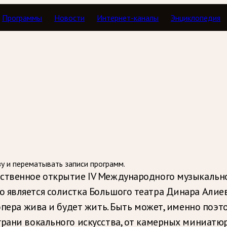
Программы
Новости
Интернет-каналы
Энциклопедия
илетик
зу и перематывать записи программ.
ственное открытие IV Международного музыкальн
 является солистка Большого театра Динара Алиев
 опера жива и будет жить. Быть может, именно по
грани вокального искусства, от камерных миниат