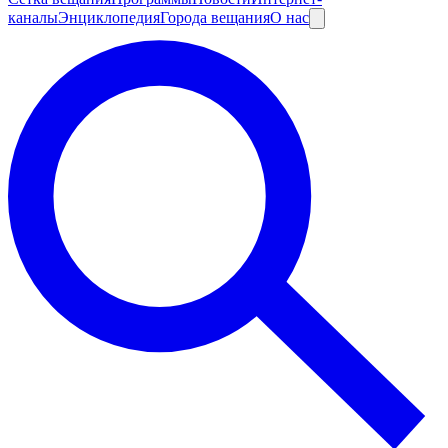
каналы
Энциклопедия
Города вещания
О нас