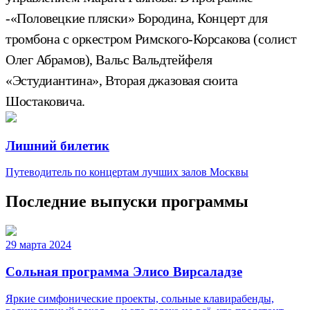
-«Половецкие пляски» Бородина, Концерт для
тромбона с оркестром Римского-Корсакова (солист
Олег Абрамов), Вальс Вальдтейфеля
«Эстудиантина», Вторая джазовая сюита
Шостаковича.
Лишний билетик
Путеводитель по концертам лучших залов Москвы
Последние выпуски программы
29 марта 2024
Сольная программа Элисо Вирсаладзе
Яркие симфонические проекты, сольные клавирабенды,