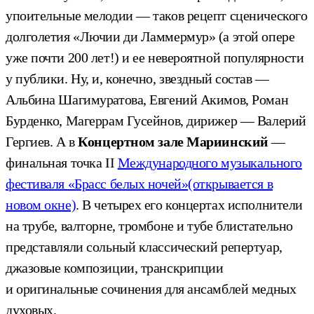
упоительные мелодии — таков рецепт сценического
долголетия «Лючии ди Ламмермур» (а этой опере
уже почти 200 лет!) и ее невероятной популярности
у публики. Ну, и, конечно, звездный состав —
Альбина Шагимуратова, Евгений Акимов, Роман
Бурденко, Магеррам Гусейнов, дирижер — Валерий
Гергиев. А в
Концертном зале Мариинский
—
финальная точка II
Международного музыкального
фестиваля «Брасс белых ночей»
(открывается в
новом окне)
. В четырех его концертах исполнители
на трубе, валторне, тромбоне и тубе блистательно
представляли сольный классический репертуар,
джазовые композиции, транскрипции
и оригинальные сочинения для ансамблей медных
духовых.