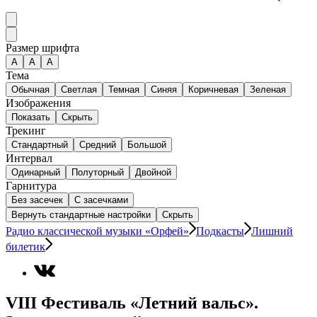
Размер шрифта
А
A
A
Тема
Обычная
Светлая
Темная
Синяя
Коричневая
Зеленая
Изображения
Показать
Скрыть
Трекинг
Стандартный
Средний
Большой
Интервал
Одинарный
Полуторный
Двойной
Гарнитура
Без засечек
С засечками
Вернуть стандартные настройки
Скрыть
Радио классической музыки «Орфей»
Подкасты
Лишний
билетик
VIII Фестиваль «Летний вальс».