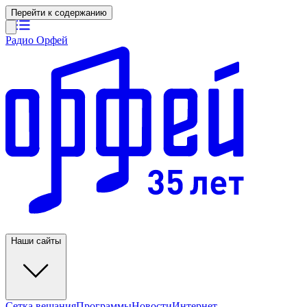
Перейти к содержанию
Радио Орфей
Наши сайты
Сетка вещания
Программы
Новости
Интернет-