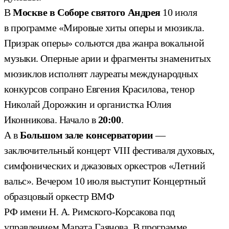
В
Москве в Соборе святого Андрея
10 июля
в программе «Мировые хиты оперы и мюзикла.
Призрак оперы» сольются два жанра вокальной
музыки. Оперные арии и фрагменты знаменитых
мюзиклов исполнят лауреаты международных
конкурсов сопрано Евгения Красилова, тенор
Николай Дорожкин и органистка Юлия
Иконникова. Начало в
20:00
.
А в
Большом зале консерватории
—
заключительный концерт VIII фестиваля духовых,
симфонических и джазовых оркестров «Летний
вальс». Вечером 10 июля выступит Концертный
образцовый оркестр ВМФ
РФ имени Н. А. Римского-Корсакова под
управлением Марата Гаянова. В программе