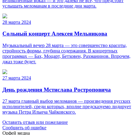
великолепный вокал — и это далеко не всё, что предстоит
услышать меломанам в последние дни марта.
28 марта 2024
Сольный концерт Алексея Мельникова
Музыкальный вечер 28 марта — это совершенство красоты,
стройность формы, глубина содержания. В концертных
программах — Бах, Моцарт, Бетховен, Рахманинов. Впрочем,
джаз тоже будет.
27 марта 2024
День рождения Мстислава Ростроповича
27 марта главный выбор меломанов — произведения русских
исполнителей, среди которых, вполне предсказуемо лидирует
музыка Петра Ильича Чайковского.
Оставить отзыв или пожелание
Сообщить об ошибке
Орфей медиа