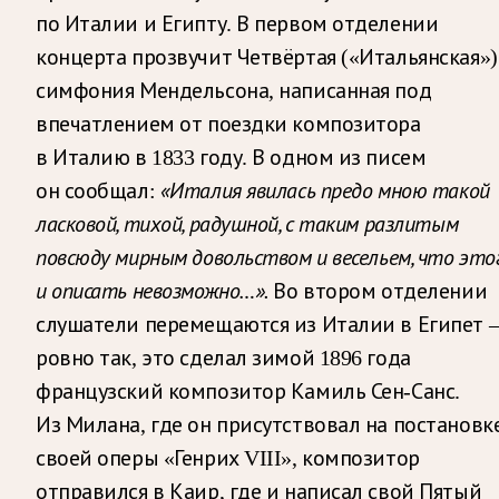
по Италии и Египту. В первом отделении
концерта прозвучит Четвёртая («Итальянская»)
симфония Мендельсона, написанная под
впечатлением от поездки композитора
в Италию в 1833 году. В одном из писем
«Италия явилась предо мною такой
он сообщал:
ласковой, тихой, радушной, с таким разлитым
повсюду мирным довольством и весельем, что это
и описать невозможно…».
Во втором отделении
слушатели перемещаются из Италии в Египет
ровно так, это сделал зимой 1896 года
французский композитор Камиль Сен-Санс.
Из Милана, где он присутствовал на постановк
своей оперы «Генрих VIII», композитор
отправился в Каир, где и написал свой Пятый