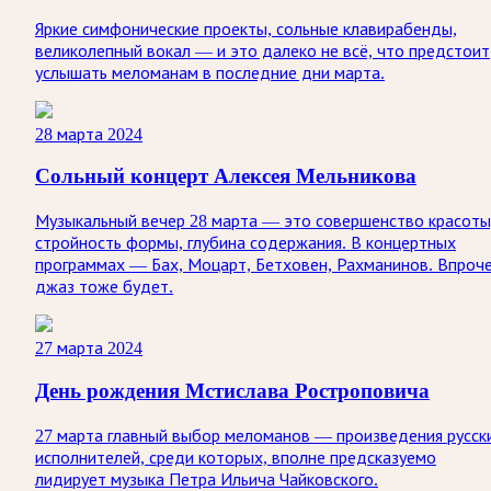
Яркие симфонические проекты, сольные клавирабенды,
великолепный вокал — и это далеко не всё, что предстоит
услышать меломанам в последние дни марта.
28 марта 2024
Сольный концерт Алексея Мельникова
Музыкальный вечер 28 марта — это совершенство красоты
стройность формы, глубина содержания. В концертных
программах — Бах, Моцарт, Бетховен, Рахманинов. Впроч
джаз тоже будет.
27 марта 2024
День рождения Мстислава Ростроповича
27 марта главный выбор меломанов — произведения русск
исполнителей, среди которых, вполне предсказуемо
лидирует музыка Петра Ильича Чайковского.