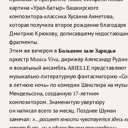
картина «Урал-Батыр» башкирского
композитора-классика Хусаина Ахметова,
которая получила второе рождение благодаря
Дмитрию Крюкову, дописавшему недостающи
фрагменты.
Этим же вечером в
Большом зале Зарядья
оркестр Musica Viva, дирижёр Александр Рудин
и вокальный ансамбль ARIELLE представляют
музыкально-литературную фантасмагорию «Со
в летнюю ночь» по комедии Шекспира на музы
Мендельсона, созданную 17-летним
композитором. Знаменитую увертюру
он написал всего за месяц. Позднее Шуман
»… расцвет юности чувствуется здесь ка
замечал:
может быть, ни в одном другом произведении