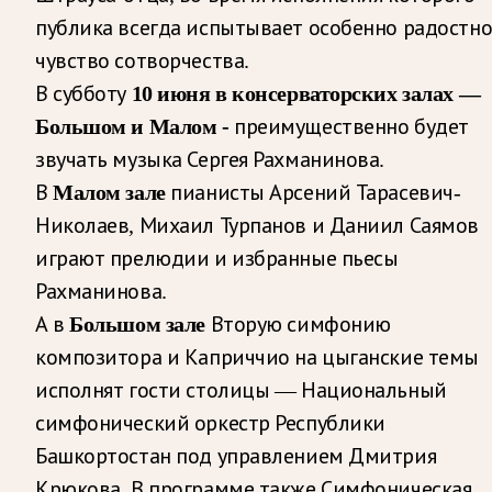
публика всегда испытывает особенно радостно
чувство сотворчества.
В субботу
10 июня в консерваторских залах —
Большом и Малом -
преимущественно будет
звучать музыка Сергея Рахманинова.
В
Малом зале
пианисты Арсений Тарасевич-
Николаев, Михаил Турпанов и Даниил Саямов
играют прелюдии и избранные пьесы
Рахманинова.
А в
Большом зале
Вторую симфонию
композитора и Каприччио на цыганские темы
исполнят гости столицы — Национальный
симфонический оркестр Республики
Башкортостан под управлением Дмитрия
Крюкова. В программе также Симфоническая