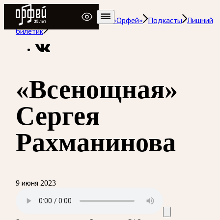
Радио Орфей
Радио классической музыки «Орфей»
Подкасты
Лишний
билетик
«Всенощная»
Сергея
Рахманинова
9 июня 2023