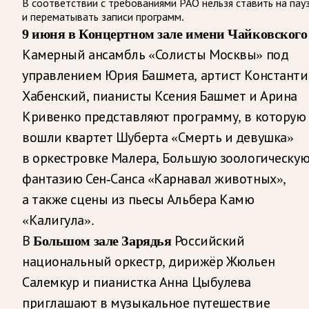
В соответствии с требованиями
РАО
нельзя ставить на пау
и перематывать записи программ.
9 июня в Концертном зале имени Чайковского
Камерный ансамбль «Солисты Москвы» под
управлением Юрия Башмета, артист Константи
Хабенский, пианисты Ксения Башмет и Арина
Кривенко представляют программу, в которую
вошли квартет Шуберта «Смерть и девушка»
в оркестровке Малера, Большую зоологическу
фантазию Сен-Санса «Карнавал животных»,
а также сцены из пьесы Альбера Камю
«Калигула».
В
Большом зале Зарядья
Российский
национальный оркестр, дирижёр Жюльен
Салемкур и пианистка Анна Цыбулева
приглашают в музыкальное путешествие