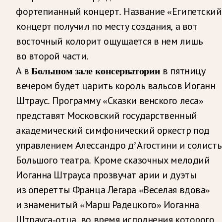
фортепианный концерт. Название «Египетский
концерт получил по месту создания, а вот
восточный колорит ощущается в нем лишь
во второй части.
А в
Большом зале консерватории
в пятницу
вечером будет царить король вальсов Иоганн
Штраус. Программу «Сказки венского леса»
представят Московский государственный
академический симфонический оркестр под
управлением Алессандро д’Агостини и солист
Большого театра. Кроме сказочных мелодий
Иоганна Штрауса прозвучат арии и дуэты
из оперетты Франца Легара «Веселая вдова»
и знаменитый «Марш Радецкого» Иоганна
Штрауса-отца, во время исполнения которого