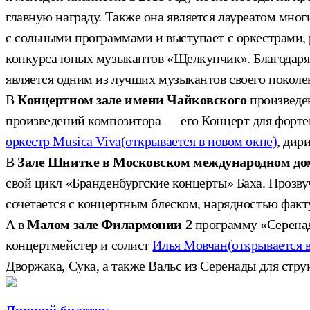
главную награду. Также она является лауреатом мно
с сольными программами и выступает с оркестрами, 
конкурса юных музыкантов «Щелкунчик». Благодаря 
является одним из лучших музыкантов своего поколе
В
Концертном зале имени Чайковского
произведен
произведений композитора — его Концерт для фортеп
оркестр Musica Viva
(открывается в новом окне)
, дир
В
Зале Шнитке в Московском международном до
свой цикл «Бранденбургские концерты» Баха. Прозву
сочетается с концертным блеском, нарядностью факт
А в
Малом зале Филармонии 2
программу «Серена
концертмейстер и солист
Илья Мовчан
(открывается 
Дворжака, Сука, а также Вальс из Серенады для стру