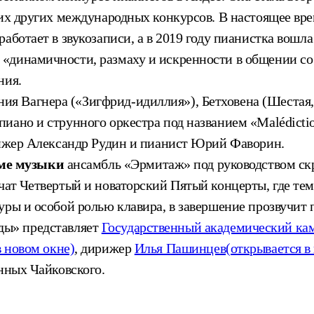
гих других международных конкурсов. В настоящее вр
работает в звукозаписи, а в 2019 году пианистка вош
«динамичности, размаху и искренности в общении со
ния.
ия Вагнера («Зигфрид-идиллия»), Бетховена (Шестая,
иано и струнного оркестра под названием «Malédict
ижер Александр Рудин и пианист Юрий Фаворин.
ме музыки
ансамбль «Эрмитаж» под руководством ск
чат Четвертый и новаторский Пятый концерты, где те
уры и особой ролью клавира, в завершение прозвучит
ды» представляет
Государственный академический ка
в новом окне)
, дирижер
Илья Пашинцев
(открывается в
нных Чайковского.