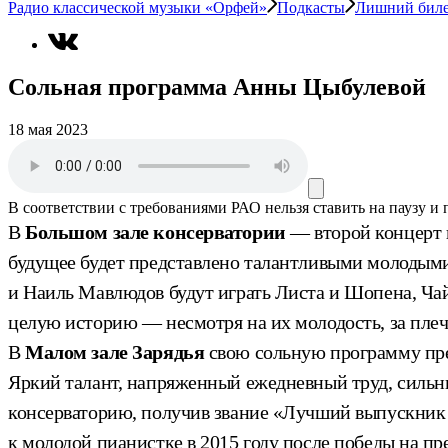
Радио классической музыки «Орфей»
Подкасты
Лишний бил
Сольная программа Анны Цыбулевой
18 мая 2023
В соответствии с требованиями
РАО
нельзя ставить на паузу и
В
Большом зале консерватории
— второй концерт 
будущее будет представлено талантливыми молодыми
и Наиль Мавлюдов будут играть Листа и Шопена, Ча
целую историю — несмотря на их молодость, за пле
В
Малом зале Зарядья
свою сольную программу пре
Яркий талант, напряженный ежедневный труд, сильны
консерваторию, получив звание «Лучший выпускник 
к молодой пианистке в 2015 году после победы на п