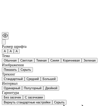
Размер шрифта
А
A
A
Тема
Обычная
Светлая
Темная
Синяя
Коричневая
Зеленая
Изображения
Показать
Скрыть
Трекинг
Стандартный
Средний
Большой
Интервал
Одинарный
Полуторный
Двойной
Гарнитура
Без засечек
С засечками
Вернуть стандартные настройки
Скрыть