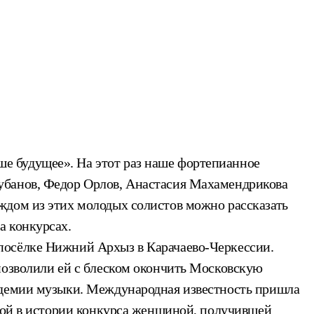
е будущее». На этот раз наше фортепианное
убанов, Федор Орлов, Анастасия Махамендрикова
ждом из этих молодых солистов можно рассказать
а конкурсах.
посёлке Нижний Архыз в Карачаево-Черкессии.
позволили ей с блеском окончить Московскую
кадемии музыки. Международная известность пришла
орой в истории конкурса женщиной, получившей