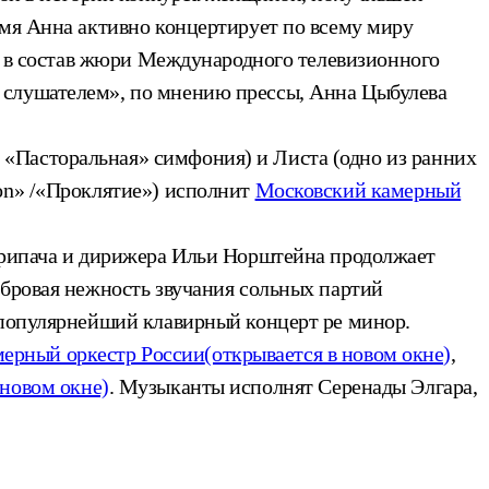
емя Анна активно концертирует по всему миру
ла в состав жюри Международного телевизионного
 слушателем», по мнению прессы, Анна Цыбулева
 «Пасторальная» симфония) и Листа (одно из ранних
ion» /«Проклятие») исполнит
Московский камерный
рипача и дирижера Ильи Норштейна продолжает
мбровая нежность звучания сольных партий
 популярнейший клавирный концерт ре минор.
мерный оркестр России
(открывается в новом окне)
,
 новом окне)
. Музыканты исполнят Серенады Элгара,