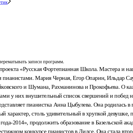
етик
 перематывать записи программ.
проекта «Русская Фортепианная Школа. Мастера и наш
 пианистами. Мария Черная, Егор Опарин, Ильдар Са
йковского и Шумана, Рахманинова и Прокофьева. О ка
чами у них внушительный список свершений и побед н
дставляет пианистка Анна Цыбулева. Она родилась в 
й характер, столь удивительный в хрупкой девушке, 
года-2014», продолжить образование в Базельской а
рестижном конкурсе пианистов в Лидсе. Она стала вт