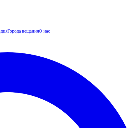
едия
Города вещания
О нас