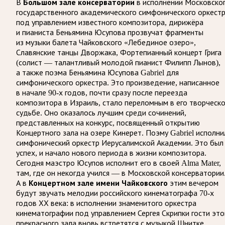
Большом зале консерватории
В
в исполнении Московско
государственного академического симфонического оркест
под управлением известного композитора, дирижёра
и пианиста Беньямина Юсупова прозвучат фрагменты
из музыки балета Чайковского «Лебединое озеро»,
Славянские танцы Дворжака, Фортепианный концерт Грига
(солист — талантливый молодой пианист Филипп Лынов),
а также поэма Беньямина Юсупова Gabriel для
симфонического оркестра. Это произведение, написанное
в начале 90-х годов, почти сразу после переезда
композитора в Израиль, стало переломным в его творческ
судьбе. Оно оказалось лучшим среди сочинений,
представленных на конкурс, посвященный открытию
Концертного зала на озере Кинерет. Поэму Gabriel исполни
симфонический оркестр Иерусалимской Академии. Это был
успех, и начало нового периода в жизни композитора.
Сегодня маэстро Юсупов исполнит его в своей Alma Mater,
там, где он некогда учился — в Московской консерватории
Концертном зале имени Чайковского
А в
этим вечером
будут звучать мелодии российского кинематографа 70-х
годов ХХ века: в исполнении знаменитого оркестра
кинематографии под управлением Сергея Скрипки гости это
прекрасного зала вновь встретятся с музыкой Шнитке