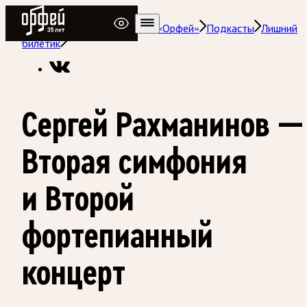
Радио Орфей
Радио классической музыки «Орфей»
Подкасты
Лишний
билетик
Сергей Рахманинов —
Вторая симфония
и Второй
фортепианный
концерт