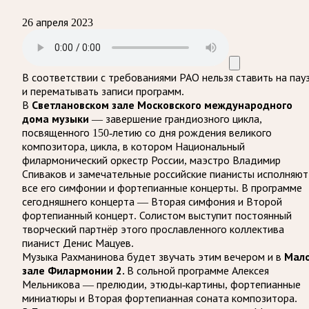
26 апреля 2023
В соответствии с требованиями
РАО
нельзя ставить на пау
и перематывать записи программ.
Светлановском зале Московского международного
В
дома музыки
— завершение грандиозного цикла,
посвященного 150-летию со дня рождения великого
композитора, цикла, в котором Национальный
филармонический оркестр России, маэстро Владимир
Спиваков и замечательные российские пианисты исполняют
все его симфонии и фортепианные концерты. В программе
сегодняшнего концерта — Вторая симфония и Второй
фортепианный концерт. Солистом выступит постоянный
творческий партнёр этого прославленного коллектива
пианист Денис Мацуев.
Мал
Музыка Рахманинова будет звучать этим вечером и в
зале Филармонии 2.
В сольной программе Алексея
Мельникова — прелюдии, этюды-картины, фортепианные
миниатюры и Вторая фортепианная соната композитора.