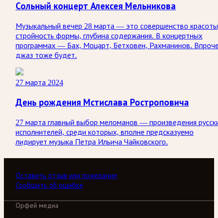
Сольный концерт Алексея Мельникова
Музыкальный вечер 28 марта — это совершенство красоты
стройность формы, глубина содержания. В концертных
программах — Бах, Моцарт, Бетховен, Рахманинов. Впроч
джаз тоже будет.
27 марта 2024
День рождения Мстислава Ростроповича
27 марта главный выбор меломанов — произведения русск
исполнителей, среди которых, вполне предсказуемо
лидирует музыка Петра Ильича Чайковского.
Оставить отзыв или пожелание
Сообщить об ошибке
Орфей медиа