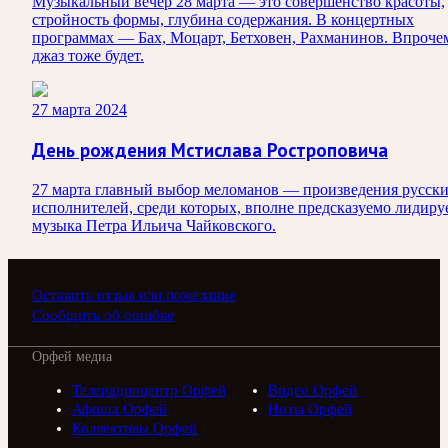
Музыкальный вечер 28 марта — это совершенство красоты,
стройность формы, глубина содержания. В концертных
программах — Бах, Моцарт, Бетховен, Рахманинов. Впроче
джаз тоже будет.
27 марта 2024
День рождения Мстислава Ростроповича
27 марта главный выбор меломанов — произведения русск
исполнителей, среди которых, вполне предсказуемо лидиру
музыка Петра Ильича Чайковского.
Оставить отзыв или пожелание
Сообщить об ошибке
Орфей медиа
Телерадиоцентр Орфей
Видео Орфей
Афиша Орфей
Ноты Орфей
Коллективы Орфей