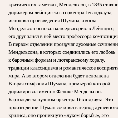
критических заметках, Мендельсон, в 1835 ставш
дирижёром лейпцигского оркестра Гевандхауза,
исполнял произведения Шумана, а когда
Мендельсон основал консерваторию в Лейпциге,
его друг занял в ней место профессора композици
В первом отделении прозвучат духовные сочинени
Мендельсона, в которых соединились его любовь
к барочным формам и лютеранскому хоралу,
традиции классицизма и романтическое восприят
мира. А во втором отделении будет исполнена
Вторая симфония Шумана, премьерой которой
дирижировал именно Феликс Мендельсон-
Бартольди за пультом оркестра Гевандхауза. Это
произведение Шуман сочинял в период душевног
кризиса, оно проникнуто «духом борьбы», это