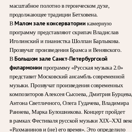
масштабное полотно в героическом духе,
продолжающее традиции Бетховена.
В
Малом зале консерватории
камерную
программу представляют скрипач Владислав
Иголинский и пианистка Шолпан Барлыкова.
Прозвучат произведения Брамса и Венявского.
В
Большом зале Санкт-Петербургской
филармонии
программу «Русская музыка 2.0»
представит Московский ансамбль современной
музыки. Прозвучат произведения современных
композиторов Алексея Сысоева, Дмитрия Бурцева
Антона Светличного, Олега Гудачева, Владимира
Раннева, Марка Булошникова. Концерт пройдет
в рамках Фестиваля русской музыки XIX–XXI век
«Рахманинов и (не) его время». Это определило