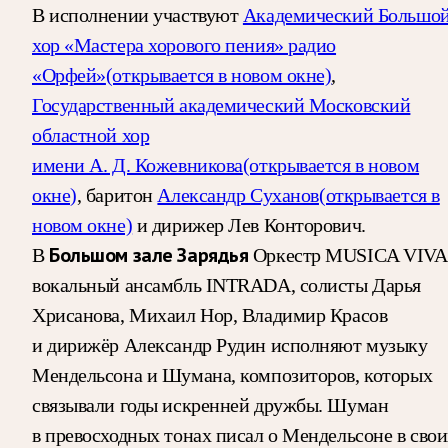
В исполнении участвуют
Академический Большо
хор «Мастера хорового пения» радио
«Орфей»
(открывается в новом окне)
,
Государственный академический Московский
областной хор
имени А. Д. Кожевникова
(открывается в новом
окне)
, баритон
Александр Суханов
(открывается в
новом окне)
и дирижер Лев Конторович.
В
Большом зале Зарядья
Оркестр MUSICA VIVA
вокальный ансамбль INTRADA, солисты Дарья
Хрисанова, Михаил Нор, Владимир Красов
и дирижёр Александр Рудин исполняют музыку
Мендельсона и Шумана, композиторов, которых
связывали годы искренней дружбы. Шуман
в превосходных тонах писал о Мендельсоне в сво