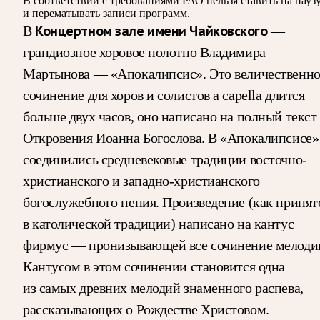
В соответствии с требованиями
РАО
нельзя ставить на пауз
и перематывать записи программ.
В
Концертном зале имени Чайковского
—
грандиозное хоровое полотно Владимира
Мартынова — «Апокалипсис». Это величественно
сочинение для хоров и солистов a capella длится
больше двух часов, оно написано на полный текст
Откровения Иоанна Богослова. В «Апокалипсисе»
соединились средневековые традиции восточно-
христианского и западно-христианского
богослужебного пения. Произведение (как принят
в католической традиции) написано на кантус
фирмус — пронизывающей все сочинение мелоди
Кантусом в этом сочинении становится одна
из самых древних мелодий знаменного распева,
рассказывающих о Рождестве Христовом.