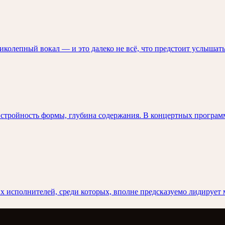
колепный вокал — и это далеко не всё, что предстоит услышать
 стройность формы, глубина содержания. В концертных программ
 исполнителей, среди которых, вполне предсказуемо лидирует 