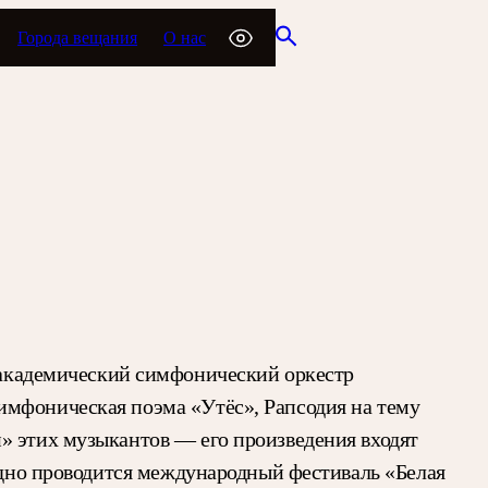
Города вещания
О нас
академический симфонический оркестр
имфоническая поэма «Утёс», Рапсодия на тему
» этих музыкантов — его произведения входят
годно проводится международный фестиваль «Белая