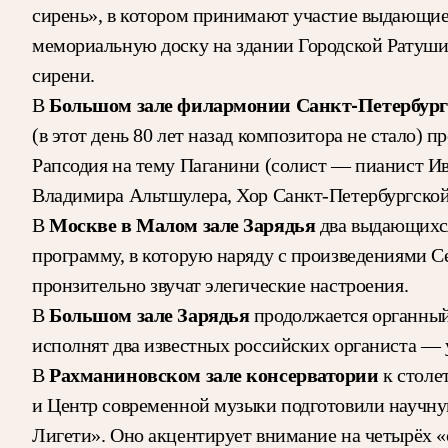
сирень», в котором принимают участие выдающиес
мемориальную доску на здании Городской Ратуши
сирени.
Большом зале филармонии Санкт-Петербур
В
(в этот день 80 лет назад композитора не стало)
Рапсодия на тему Паганини (солист — пианист И
Владимира Альтшулера, Хор Санкт-Петербургской 
Москве в Малом зале Зарядья
В
два выдающихся
программу, в которую наряду с произведениями С
пронзительно звучат элегические настроения.
Большом зале Зарядья
В
продолжается органный 
исполнят два известных российских органиста —
Рахманиновском зале консерватории
В
к столе
и Центр современной музыки подготовили научну
Лигети». Оно акцентирует внимание на четырёх «