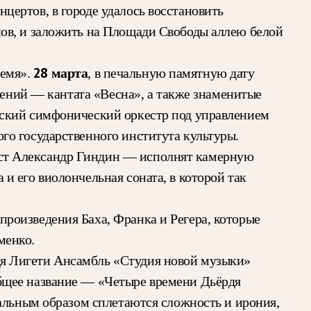
ертов, в городе удалось восстановить
ов, и заложить на Площади Свободы аллею белой
28 марта
ремя».
, в печальную памятную дату
нений — кантата «Весна», а также знаменитые
еский симфонический оркестр под управлением
го государственного института культуры.
ист Александр Гиндин — исполнят камерную
 его виолончельная соната, в которой так
роизведения Баха, Франка и Регера, которые
менко.
дя Лигети Ансамбль «Студия новой музыки»
бщее название — «Четыре времени Дьёрдя
сальным образом сплетаются сложность и ирония,