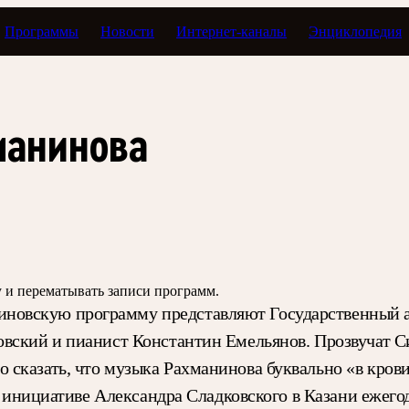
Программы
Новости
Интернет-каналы
Энциклопедия
илетик
манинова
зу и перематывать записи программ.
новскую программу представляют Государственный 
овский и пианист Константин Емельянов. Прозвучат С
сказать, что музыка Рахманинова буквально «в крови
по инициативе Александра Сладковского в Казани еже