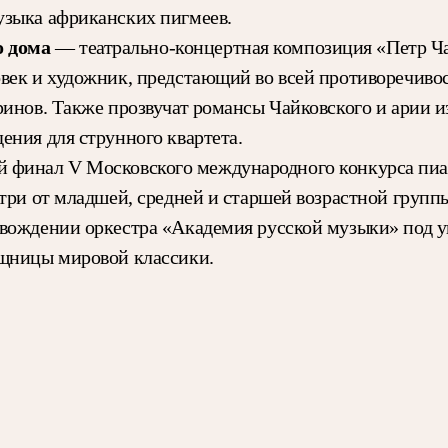
узыка африканских пигмеев.
о дома
— театрально-концертная композиция «Петр Ча
век и художник, предстающий во всей противоречивос
ринов. Также прозвучат романсы Чайковского и арии 
ения для струнного квартета.
 финал V Московского международного конкурса пиа
 три от младшей, средней и старшей возрастной групп
овождении оркестра «Академия русской музыки» под
ищницы мировой классики.