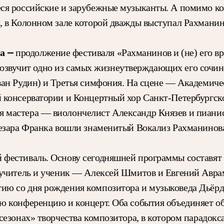
я российские и зарубежные музыканты. А помимо конц
, в Колонном зале которой дважды выступал Рахманин
га —
продолжение фестиваля «Рахманинов и (не) его в
 прозвучит одно из самых жизнеутверждающих его сочи
ван Рудин) и Третья симфония. На сцене — Академич
консерватории и Концертный хор Санкт-Петербургско
 мастера — виолончелист Александр Князев и пиан
езара Франка вошли знаменитый Вокализ Рахманинова и
фестиваль. Основу сегодняшней программы составят п
 учитель и ученик — Алексей Шмитов и Евгений Авра
тию со дня рождения композитора и музыковеда Дьёр
ю конференцию и концерт. Оба события объединяет о
сезонах» творчества композитора, в котором парадок