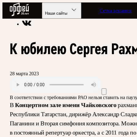
Радио Орфей
Сетка вещания
Радио классической музыки «Орфей»
Подкасты
Лишний б
Наши сайты
К юбилею Сергея Рах
28 марта 2023
В соответствии с требованиями
РАО
нельзя ставить на пау
Концертном зале имени Чайковского
В
рахмани
Республики Татарстан, дирижёр Александр Сладк
Паганини и Вторая симфония композитора. Можно 
в постоянный репертуар оркестра, а с 2011 года 