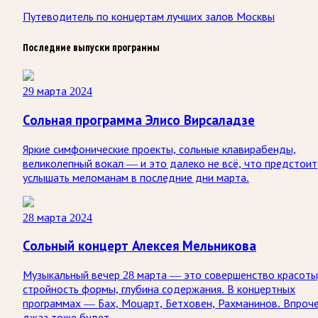
Путеводитель по концертам лучших залов Москвы
Последние выпуски программы
29 марта 2024
Сольная программа Элисо Вирсаладзе
Яркие симфонические проекты, сольные клавирабенды,
великолепный вокал — и это далеко не всё, что предстоит
услышать меломанам в последние дни марта.
28 марта 2024
Сольный концерт Алексея Мельникова
Музыкальный вечер 28 марта — это совершенство красоты
стройность формы, глубина содержания. В концертных
программах — Бах, Моцарт, Бетховен, Рахманинов. Впроч
джаз тоже будет.