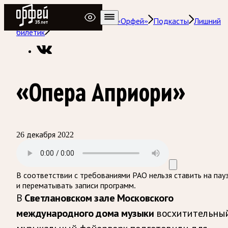
Радио Орфей
Радио классической музыки «Орфей»
Подкасты
Лишний
билетик
«Опера Априори»
26 декабря 2022
В соответствии с требованиями
РАО
нельзя ставить на пау
и перематывать записи программ.
В
Светлановском зале Московского
международного дома музыки
восхитительны