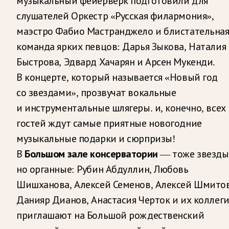
музыкальный фейерверк подготовили для
слушателей Оркестр «Русская филармония»,
маэстро Фабио Мастранджело и блистательна
команда ярких певцов: Дарья Зыкова, Наталия
Быстрова, Эдвард Хачарян и Арсен Мукенди.
В концерте, который называется «Новый год
со звездами», прозвучат вокальные
и инструментальные шлягеры. и, конечно, всех
гостей ждут самые приятные новогодние
музыкальные подарки и сюрпризы!
В
Большом зале консерватории
— тоже звезды
но органные: Рубин Абдуллин, Любовь
Шишханова, Алексей Семенов, Алексей Шмитов
Данияр Дианов, Анастасия Черток и их коллег
приглашают на Большой рождественский