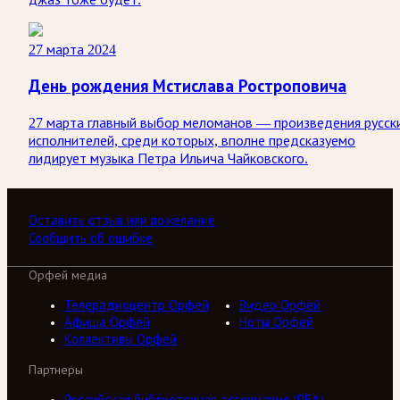
27 марта 2024
День рождения Мстислава Ростроповича
27 марта главный выбор меломанов — произведения русск
исполнителей, среди которых, вполне предсказуемо
лидирует музыка Петра Ильича Чайковского.
Оставить отзыв или пожелание
Сообщить об ошибке
Орфей медиа
Телерадиоцентр Орфей
Видео Орфей
Афиша Орфей
Ноты Орфей
Коллективы Орфей
Партнеры