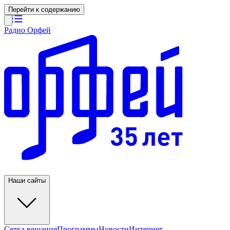
Перейти к содержанию
Радио Орфей
Наши сайты
Сетка вещания
Программы
Новости
Интернет-