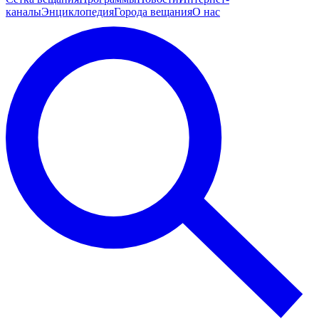
каналы
Энциклопедия
Города вещания
О нас