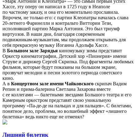
«Марк Антоний и Клеопатра» — это самый первый успех
Хассе, эту оперу он написал в 1725 году в Неаполе
по частному заказу, и она его моментально прославила.
Впрочем, не только его: с партии Клеопатры началась слава
20-летнего Фаринелли и контральто Виттории Тези,
исполнявшей партию Марка Антония. Это был триумф
виртуозов. В наши дни, благодаря современным
подвижникам-музыкантам, мы продолжаем открывать для
себя прекрасную музыку Иоганна Адольфа Хассе.
В
Большом зале Зарядья
киномузыку зимы представит
Оркестр кинематографии, Детский хор «Пионерия» имени
Струве и дирижер Сергей Скрипка. Под фрагменты любимых
фильмов, которые будут показаны на большом экране,
прозвучат мелодии и песни золотого периода советского
кино.
А в
Концертном зале имени Чайковского
скрипач Вадим
Репин и прима-балерина Светлана Захарова вместе
с ее коллегами — балетными звездами Большого театра и его
Камерным оркестром представят свою уникальную
программу «Па-де-де на пальцах и для пальцев». С билетами,
понятное дело, проблема, но волшебный эффект «лишнего
билетика» ведь никто еще не отменял?
Лишний билетик