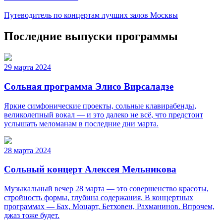
Путеводитель по концертам лучших залов Москвы
Последние выпуски программы
29 марта 2024
Сольная программа Элисо Вирсаладзе
Яркие симфонические проекты, сольные клавирабенды,
великолепный вокал — и это далеко не всё, что предстоит
услышать меломанам в последние дни марта.
28 марта 2024
Сольный концерт Алексея Мельникова
Музыкальный вечер 28 марта — это совершенство красоты,
стройность формы, глубина содержания. В концертных
программах — Бах, Моцарт, Бетховен, Рахманинов. Впрочем,
джаз тоже будет.