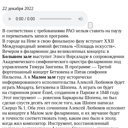
22 декабря 2022
В соответствии с требованиями
РАО
нельзя ставить на паузу
и перематывать записи программ.
В городе на Неве в свою финальную фазу вступает ХХII
Международный зимний фестиваль «Площадь искусств».
Вечером в филармонии два великолепных концерта: в
Большом зале
выступит Элисо Вирсаладзе в сопровождении
Академического симфонического оркестра филармонии под
управлением Тимура Зангиева. В программе — Третий
фортепианный концерт Бетховена и Пятая симфония
Нильсена. А в
Малом зале
гуру исторически
информированного исполнительства Алексей Любимов будет
играть Моцарта, Бетховена и Шопена. А играть он будет
на старинном рояле Érard, созданном в Париже в 1848 году.
Этот инструмент — ровесник Баркаролы Шопена, он был
сделан спустя десять лет после того, как Шопен написал
Скерцо № 1. Оба этих сочинения Алексей Любимов исполнит
на концерте в Малом зале филармонии, и их звучание будет
в точности соответствовать тому, каким оно было в эпоху,
когда жил композитор. Инструмент, восстановленный