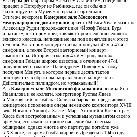
мастером-реставратором Алексеем Ставицким, специально
приедет в Петербург из Рыбинска, где он обычно
экспонируется в Музее-мастерской фортепиано.
Этим же вечером в
Камерном зале Московского
международного дома музыки
оркестр Musica Viva и маэстро
Александр Рудин продолжают цикл «Йозеф Гайдн. Буря
и натиск», в котором представляют произведения великого
венского классика, написанные им под впечатлением этого
течения. Во втором концерте цикла прозвучат 47-я и 45-я
симфонии, а также Второй валторновый концерт
композитора. История создания 45-й «Прощальной»
симфонии Гайдна широко известна, в отличии от 47-й,
получившей название «Палиндром». Поводом к этому
послужил Менуэт, в котором первые десять тактов
повторяются в обратном направлении в конце части.
Действительно палиндром, но музыкальный!
А в
Камерном зале Московской филармонии
певица Яна
Иванилова и ее коллеги, контратенор Рустам Яваев
и Московский ансамбль «Солисты барокко», представляют
концертное исполнение оперы немецкого композитора ХVIII
века Иоганна Адольфа Хассе «Марк Антоний и Клеопатра».
Хассе был востребованным и успешным музыкантом своего
времени, его композиторское наследие было весьма
обширным, однако многие его партитуры погибли уже
в ХХ веке, во время бомбардировки Дрездена в 1945 году.