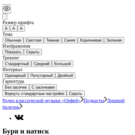
Размер шрифта
А
A
A
Тема
Обычная
Светлая
Темная
Синяя
Коричневая
Зеленая
Изображения
Показать
Скрыть
Трекинг
Стандартный
Средний
Большой
Интервал
Одинарный
Полуторный
Двойной
Гарнитура
Без засечек
С засечками
Вернуть стандартные настройки
Скрыть
Радио классической музыки «Орфей»
Подкасты
Лишний
билетик
Буря и натиск