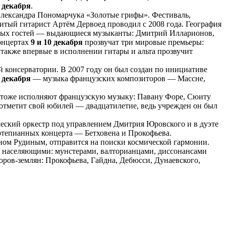
2 декабря
.
лександра Пономарчука «Золотые грифы». Фестиваль,
итый гитарист Артём Дервоед проводил с 2008 года. География
льных гостей — выдающиеся музыканты: Дмитрий Илларионов,
концертах
9 и 10 декабря
прозвучат три мировые премьеры:
 также впервые в исполнении гитары и альта прозвучит
 консерватории. В 2007 году он был создан по инициативе
 декабря
— музыка французских композиторов — Массне,
тоже исполняют французскую музыку: Павану Форе, Сюиту
отметит свой юбилей — двадцатилетие, ведь учрежден он был
ский оркестр под управлением Дмитрия Юровского и в дуэте
ртепианных концерта — Бетховена и Прокофьева.
ом Рудиным, отправится на поиски космической гармонии.
о населяющими: мунстерами, валторианцами, диссонансами
оров-землян: Прокофьева, Гайдна, Дебюсси, Дунаевского,