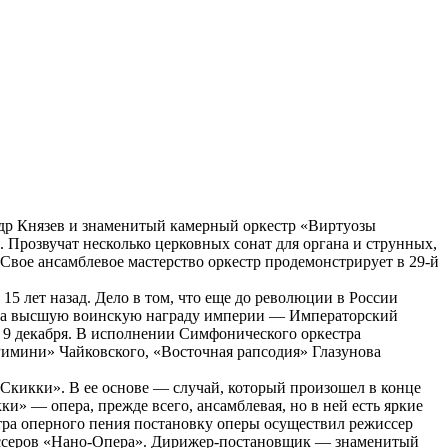
др Князев и знаменитый камерный оркестр «Виртуозы
 Прозвучат несколько церковных сонат для органа и струнных,
Свое ансамблевое мастерство оркестр продемонстрирует в 29-й
5 лет назад. Дело в том, что еще до революции в России
редила высшую воинскую награду империи — Императорский
т 9 декабря. В исполнении Симфонического оркестра
имини» Чайковского, «Восточная рапсодия» Глазунова
кикки». В ее основе — случай, который произошел в конце
» — опера, прежде всего, ансамблевая, но в ней есть яркие
нтра оперного пения постановку оперы осуществил режиссер
иссеров «Нано-Опера». Дирижер-постановщик — знаменитый