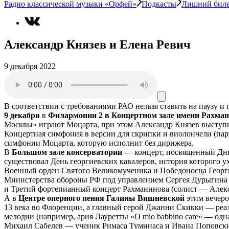
Радио классической музыки «Орфей»
Подкасты
Лишний бил
Александр Князев и Елена Ревич
9 декабря 2022
В соответствии с требованиями
РАО
нельзя ставить на паузу и
9 декабря
в
Филармонии 2 в Концертном зале имени Рахма
Москвы» играют Моцарта, при этом Александр Князев выступит
Концертная симфония в версии для скрипки и виолончели (пар
симфонии Моцарта, которую исполнит без дирижера.
В
Большом зале консерватории
— концерт, посвященный Дню Г
существовал День георгиевских кавалеров, история которого 
Военный орден Святого Великомученика и Победоносца Георгия
Министерства обороны РФ под управлением Сергея Дурыгина п
и Третий фортепианный концерт Рахманинова (солист — Алек
А в
Центре оперного пения Галины Вишневской
этим вечеро
13 века во Флоренции, а главный герой Джанни Скикки — реал
мелодии (например, ария Лауретты «O mio babbino care» — од
Михаил Сабелев — ученик Римаса Туминаса и Ивана Поповск