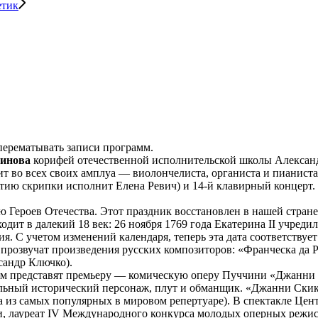
етик
 перематывать записи программ.
нинова
корифей отечественной исполнительской школы Алексан
 во всех своих амплуа — виолончелиста, органиста и пианиста.
тию скрипки исполнит Елена Ревич) и 14-й клавирный концерт. 
ероев Отечества. Этот праздник восстановлен в нашей стране 1
уходит в далекий 18 век: 26 ноября 1769 года Екатерина II уч
. С учетом изменений календаря, теперь эта дата соответствуе
розвучат произведения русских композиторов: «Франческа да Р
сандр Ключко).
м представят премьеру — комическую оперу Пуччини «Джанни С
ьный исторический персонаж, плут и обманщик. «Джанни Скикки
на из самых популярных в мировом репертуаре). В спектакле Це
и, лауреат IV Международного конкурса молодых оперных реж