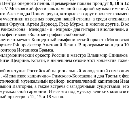
ты Центра оперного пения. Премьерные показы пройдут
9, 10 и 1
ся V Московский фестиваль камерной гитарной музыки имени А
ти Александра Пономарчука, которые его друг и коллега знамен
я участники из разных городов нашей страны, а среди специа
мени Фраучи, Артём Дервоед, Граф Муржа, и многие другие. В 
я Райхельсона «Мелодия» и «Мираж» для гитары и виолончели, а
рты фестиваля «Золотые грифы» свободный.
-летие отмечает Концертный симфонический оркестр Московской
 артист РФ профессор Анатолий Левин. В программе концерта
10
позитора Иоганнеса Брамса.
лармонический оркестр России и маэстро Владимир Спиваков 
изе-Щедрина. Кстати, в нынешнем сезоне этот коллектив тоже 
мой выступит Российский национальный молодежный симфониче
 «Испанское каприччио» Римского-Корсакова и два Третьих фо
тический музыкальный крейсер, возглавляемый капитаном Иван
ьшой Валторны, а также встреча с загадочными существами, ег
 музыкальной гармонии. И все это под музыку великих композит
й оркестр» в 12, 15 и 18 часов.