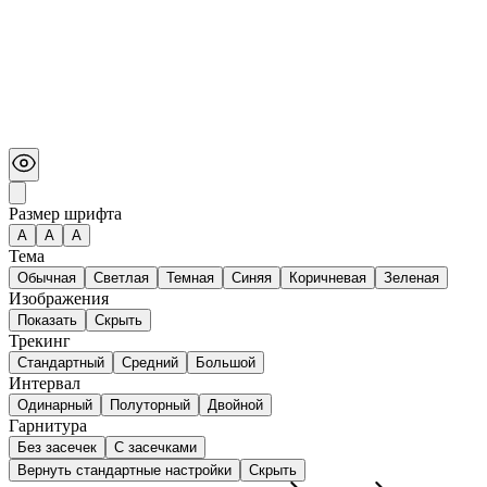
Размер шрифта
А
A
A
Тема
Обычная
Светлая
Темная
Синяя
Коричневая
Зеленая
Изображения
Показать
Скрыть
Трекинг
Стандартный
Средний
Большой
Интервал
Одинарный
Полуторный
Двойной
Гарнитура
Без засечек
С засечками
Вернуть стандартные настройки
Скрыть