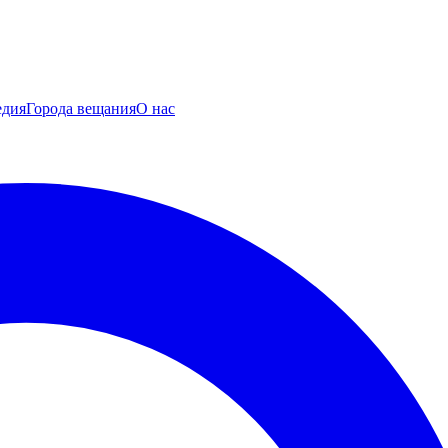
едия
Города вещания
О нас