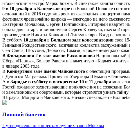
итальянский маэстро Марко Боэми. В спектакле заняты солис
9 и 10 декабря в Башмет-центре
на Большой Полянке состоит
основанный в 2016 году, «вырос» из ежегодных концертов памя
фестиваля чрезвычайно широка — ежегодно на него съезжаютс
Екатерина Мочалова, Сергей Полтавский, Гитарный квартет и
соната для гитары и виолончели Сергея Кравчука, пьесы Игор
произведение Никиты Кошкина L’Istesso tempo. Вход на конце
В субботу
10 декабря
в
Большом зале консерватории
свое 15
Геннадия Рождественского, возглавил коллектив заслуженный
Сен-Санса, Шоссона, Дебюсси, Томази, а также немецкого ком
В Филармонии 2 в зале имени Рахманинова
Национальный фи
Ибера «Париж», Болеро Равеля и знаменитую «Кармен-сюиту» Б
в январе 2003 года.
В
Концертном зале имени Чайковского
с блестящей програм
с Денисом Мацуевым. Прозвучат Увертюра Шумана «Геновева»,
А в
Зарядье в субботу и воскресенье 10 и 11 декабря
межгалак
Гостей ожидают захватывающие приключения на созвездии Бол
и хамелеоновыми обертонами, которые стремятся узнать тайну
Штрауса, Моцарта и Чайковского. Начало спектаклей «Волшебны
Лишний билетик
Путеводитель по концертам лучших залов Москвы