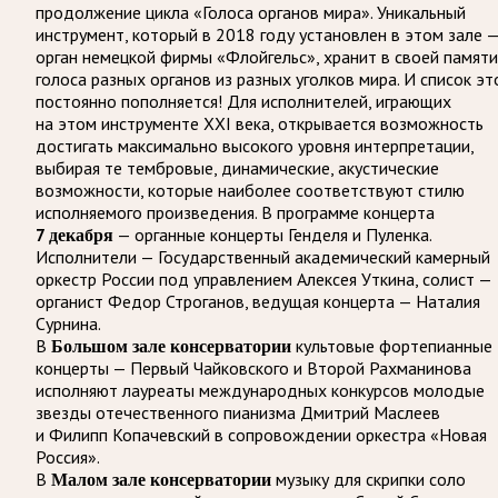
продолжение цикла «Голоса органов мира». Уникальный
инструмент, который в 2018 году установлен в этом зале 
орган немецкой фирмы «Флойгельс», хранит в своей памяти
голоса разных органов из разных уголков мира. И список эт
постоянно пополняется! Для исполнителей, играющих
на этом инструменте ХХI века, открывается возможность
достигать максимально высокого уровня интерпретации,
выбирая те тембровые, динамические, акустические
возможности, которые наиболее соответствуют стилю
исполняемого произведения. В программе концерта
7 декабря
— органные концерты Генделя и Пуленка.
Исполнители — Государственный академический камерный
оркестр России под управлением Алексея Уткина, солист —
органист Федор Строганов, ведущая концерта — Наталия
Сурнина.
В
Большом зале консерватории
культовые фортепианные
концерты — Первый Чайковского и Второй Рахманинова
исполняют лауреаты международных конкурсов молодые
звезды отечественного пианизма Дмитрий Маслеев
и Филипп Копачевский в сопровождении оркестра «Новая
Россия».
В
Малом зале консерватории
музыку для скрипки соло