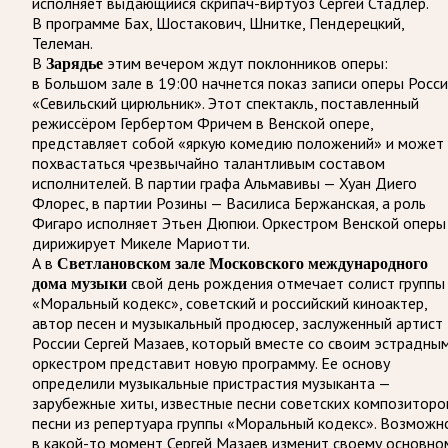
исполняет выдающийся скрипач-виртуоз Сергей Стадлер.
В программе Бах, Шостакович, Шнитке, Пендерецкий,
Телеман.
В
Зарядье
этим вечером ждут поклонников оперы:
в Большом зале в 19:00 начнется показ записи оперы Росс
«Севильский цирюльник». Этот спектакль, поставленный
режиссёром Гербертом Фричем в Венской опере,
представляет собой «яркую комедию положений» и может
похвастаться чрезвычайно талантливым составом
исполнителей. В партии графа Альмавивы — Хуан Диего
Флорес, в партии Розины — Василиса Бержанская, а роль
Фигаро исполняет Этьен Дюпюи. Оркестром Венской оперы
дирижирует Микеле Мариотти.
А в
Светлановском зале Московского международного
дома музыки
свой день рождения отмечает солист группы
«Моральный кодекс», советский и российский киноактер,
автор песен и музыкальный продюсер, заслуженный артист
России Сергей Мазаев, который вместе со своим эстрадны
оркестром представит новую программу. Ее основу
определили музыкальные пристрастия музыканта —
зарубежные хиты, известные песни советских композиторо
песни из репертуара группы «Моральный кодекс». Возможн
в какой-то момент Сергей Мазаев изменит своему основно