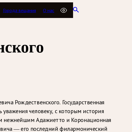
Города вещания
О нас
нского
ича Рождественского. Государственная
 уважения человеку, с которым история
ым нежнейшим Адажиетто и Коронационная
аевича — его последний филармонический