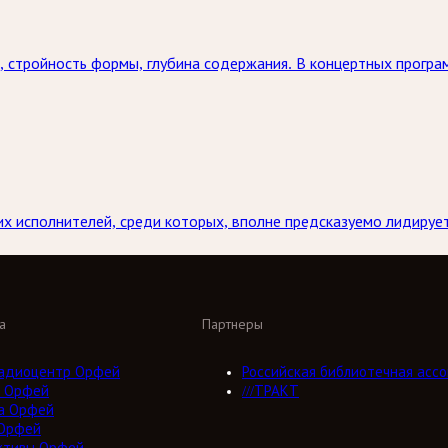
 стройность формы, глубина содержания. В концертных програ
х исполнителей, среди которых, вполне предсказуемо лидирует
а
Партнеры
адиоцентр Орфей
Российская библиотечная ассо
 Орфей
///ТРАКТ
а Орфей
Орфей