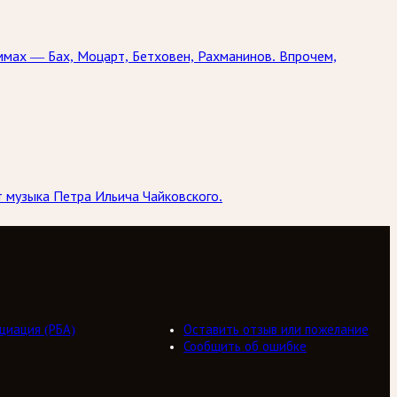
ммах — Бах, Моцарт, Бетховен, Рахманинов. Впрочем,
 музыка Петра Ильича Чайковского.
циация (РБА)
Оставить отзыв или пожелание
Сообщить об ошибке