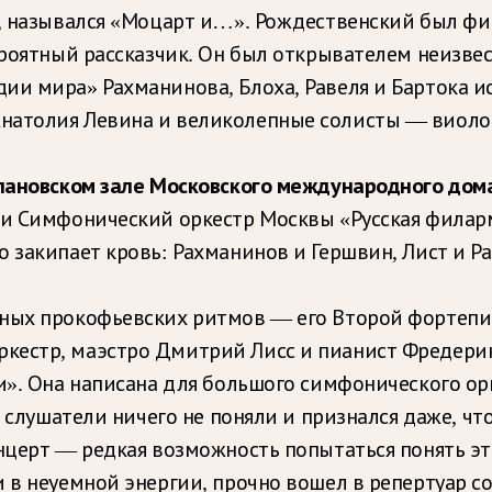
и, назывался «Моцарт и…». Рождественский был ф
вероятный рассказчик. Он был открывателем неизв
ии мира» Рахманинова, Блоха, Равеля и Бартока 
натолия Левина и великолепные солисты — виолон
лановском зале Московского международного дом
в и Симфонический оркестр Москвы «Русская фила
 закипает кровь: Рахманинов и Гершвин, Лист и Ра
ных прокофьевских ритмов — его Второй фортепи
ркестр, маэстро Дмитрий Лисс и пианист Фредер
ли». Она написана для большого симфонического ор
и слушатели ничего не поняли и признался даже, ч
онцерт — редкая возможность попытаться понять э
и в неуемной энергии, прочно вошел в репертуар с