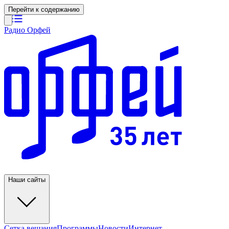
Перейти к содержанию
Радио Орфей
Наши сайты
Сетка вещания
Программы
Новости
Интернет-