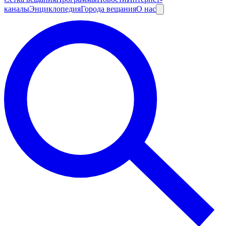
каналы
Энциклопедия
Города вещания
О нас