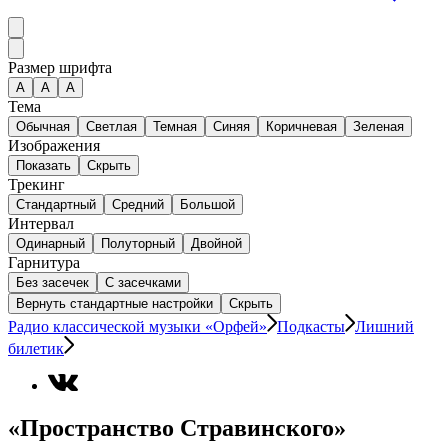
Размер шрифта
А
A
A
Тема
Обычная
Светлая
Темная
Синяя
Коричневая
Зеленая
Изображения
Показать
Скрыть
Трекинг
Стандартный
Средний
Большой
Интервал
Одинарный
Полуторный
Двойной
Гарнитура
Без засечек
С засечками
Вернуть стандартные настройки
Скрыть
Радио классической музыки «Орфей»
Подкасты
Лишний
билетик
«Пространство Стравинского»