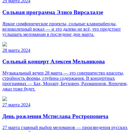
29 марта 2024
Сольная программа Элисо Вирсаладзе
Яркие симфонические проекты, сольные клавирабенды,
великолепный вокал — и это далеко не всё, что предстоит
услышать меломанам в последние дни марта.
28 марта 2024
Сольный концерт Алексея Мельникова
Музыкальный вечер 28 марта — это совершенство красоты,
стройность формы, глубина содержания. В концертных
программах — Бах, Моцарт, Бетховен, Рахманинов. Впрочем,
джаз тоже будет.
27 марта 2024
День рождения Мстислава Ростроповича
27 марта главный выбор меломанов — произведения русских