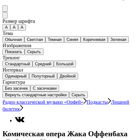
Размер шрифта
А
A
A
Тема
Обычная
Светлая
Темная
Синяя
Коричневая
Зеленая
Изображения
Показать
Скрыть
Трекинг
Стандартный
Средний
Большой
Интервал
Одинарный
Полуторный
Двойной
Гарнитура
Без засечек
С засечками
Вернуть стандартные настройки
Скрыть
Радио классической музыки «Орфей»
Подкасты
Лишний
билетик
Комическая опера Жака Оффенбаха