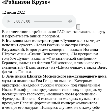
«Робинзон Крузо»
12 июля 2022
В соответствии с требованиями
РАО
нельзя ставить на паузу
и перематывать записи программ.
В
Большом зале консерватории
«Лучшие вальсы мира»
исполнит оркестр «Новая Россия» и маэстро Игорь
Разумовский. В программе концерта — вальсы Иоганна
Штрауса-сына «Сказки Венского леса», «На прекрасном
голубом Дунае», вальс из «Фантастической симфонии»
Берлиоза, вальсы из балетов Чайковского, в том числе его
знаменитый «Вальс цветов» из «Щелкунчика», а также Вальс-
фантазия Глинки.
В
Зале имени Шнитке Московского международного дома
музыки
пианистка Ева Геворгян вместе с Камерным
оркестром «Академия русской музыки» под управлением
Ивана Никифорчина представляет свою новую программу,
посвященную творчеству «великого поэта фортепиано»
Фредерика Шопена. В исполнении молодых музыкантов
прозвучат Первый фортепианный концерт композитора
и четыре его мазурки. Пользуясь случаем, не откажу себе