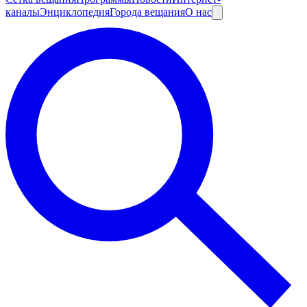
каналы
Энциклопедия
Города вещания
О нас