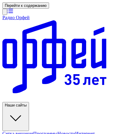
Перейти к содержанию
Радио Орфей
Наши сайты
Сетка вещания
Программы
Новости
Интернет-