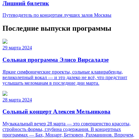
Лишний билетик
Путеводитель по концертам лучших залов Москвы
Последние выпуски программы
29 марта 2024
Сольная программа Элисо Вирсаладзе
Яркие симфонические проекты, сольные клавирабенды,
великолепный вокал — и это далеко не всё, что предстоит
услышать меломанам в последние дни марта.
28 марта 2024
Сольный концерт Алексея Мельникова
Музыкальный вечер 28 марта — это совершенство красоты,
стройность формы, глубина содержания. В концертных
программах — Бах, Моцарт, Бетховен, Рахманинов. Впрочем,