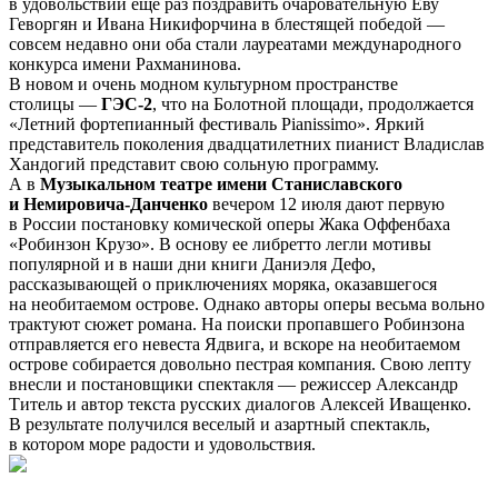
в удовольствии еще раз поздравить очаровательную Еву
Геворгян и Ивана Никифорчина в блестящей победой —
совсем недавно они оба стали лауреатами международного
конкурса имени Рахманинова.
В новом и очень модном культурном пространстве
столицы —
ГЭС-2
, что на Болотной площади, продолжается
«Летний фортепианный фестиваль Pianissimo». Яркий
представитель поколения двадцатилетних пианист Владислав
Хандогий представит свою сольную программу.
А в
Музыкальном театре имени Станиславского
и Немировича-Данченко
вечером 12 июля дают первую
в России постановку комической оперы Жака Оффенбаха
«Робинзон Крузо». В основу ее либретто легли мотивы
популярной и в наши дни книги Даниэля Дефо,
рассказывающей о приключениях моряка, оказавшегося
на необитаемом острове. Однако авторы оперы весьма вольно
трактуют сюжет романа. На поиски пропавшего Робинзона
отправляется его невеста Ядвига, и вскоре на необитаемом
острове собирается довольно пестрая компания. Свою лепту
внесли и постановщики спектакля — режиссер Александр
Титель и автор текста русских диалогов Алексей Иващенко.
В результате получился веселый и азартный спектакль,
в котором море радости и удовольствия.