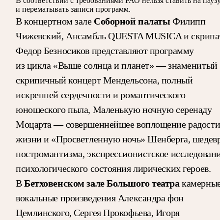
В соответствии с требованиями
РАО
нельзя ставить на пауз
и перематывать записи программ.
Соборной палаты
В концертном зале
Филипп
Чижевский, Ансамбль QUESTA MUSICA и скрипа
Федор Безносиков представляют программу
из цикла «Выше солнца и планет» — знаменитый
скрипичный концерт Мендельсона, полный
искренней сердечности и романтического
юношеского пыла, Маленькую ночную серенаду
Моцарта — совершеннейшее воплощение радост
жизни и «Просветленную ночь» Шенберга, шедев
постромантизма, экспрессионистское исследован
психологического состояния лирических героев.
Бетховенском зале Большого театра
В
камерны
вокальные произведения Александра фон
Цемлинского, Сергея Прокофьева, Игоря