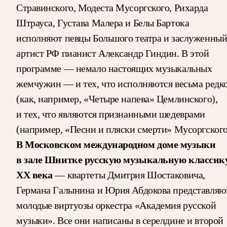
Стравинского, Модеста Мусоргского, Рихарда
Штрауса, Густава Малера и Белы Бартока
исполняют певцы Большого театра и заслуженны
артист РФ пианист Александр Гиндин. В этой
программе — немало настоящих музыкальных
жемчужин — и тех, что исполняются весьма редк
(как, например, «Четыре напева» Цемлинского),
и тех, что являются признанными шедеврами
(например, «Песни и пляски смерти» Мусоргского
В Московском международном доме музыки
в зале Шнитке русскую музыкальную классик
ХХ века
— квартеты Дмитрия Шостаковича,
Германа Галынина и Юрия Абдокова представляю
молодые виртуозы оркестра «Академия русской
музыки». Все они написаны в серелдине и второй