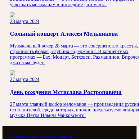
услышать меломанам в последние дни марта.
28 марта 2024
Сольный концерт Алексея Мельникова
Музыкальный вечер 28 марта — это совершенство красоты,
стройность формы, глубина содержания. В концертных
программах — Бах, Моцарт, Бетховен, Рахманинов. Впроче
джаз тоже будет.
27 марта 2024
День рождения Мстислава Ростроповича
27 марта главный выбор меломанов — произведения русск
исполнителей, среди которых, вполне предсказуемо лидиру
музыка Петра Ильича Чайковского.
Оставить отзыв или пожелание