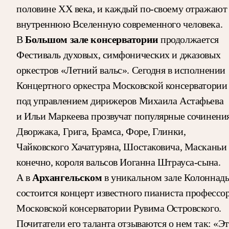
половине ХХ века, и каждый по-своему отражают
внутреннюю Вселенную современного человека.
Большом зале консерватории
В
продолжается
Фестиваль духовых, симфонических и джазовых
оркестров «Летний вальс». Сегодня в исполнении
Концертного оркестра Московской консерватории
под управлением дирижеров Михаила Астафьева
и Ильи Маркеева прозвучат популярные сочинени
Дворжака, Грига, Брамса, Форе, Глинки,
Чайковского Хачатуряна, Шостаковича, Масканьи 
конечно, короля вальсов Иоганна Штрауса-сына.
Архангельском
А в
в уникальном зале Колоннад
состоится концерт известного пианиста профессо
Московской консерватории Рувима Островского.
Почитатели его таланта отзываются о нем так: «Э