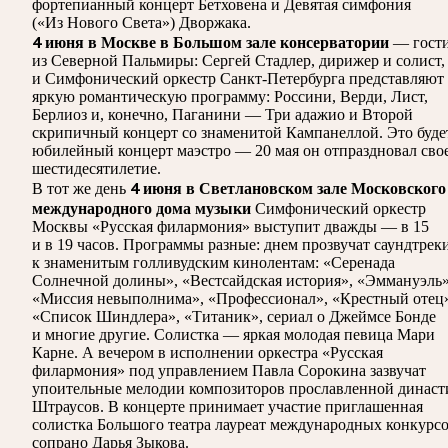
фортепианный концерт Бетховена и Девятая симфония
(«Из Нового Света») Дворжака.
4 июня в Москве в Большом зале консерватории
— гост
из Северной Пальмиры: Сергей Стадлер, дирижер и солист,
и Симфонический оркестр Санкт-Петербурга представляют
яркую романтическую программу: Россини, Верди, Лист,
Берлиоз и, конечно, Паганини — Три адажио и Второй
скрипичный концерт со знаменитой Кампанеллой. Это буде
юбилейный концерт маэстро — 20 мая он отпраздновал сво
шестидесятилетие.
4 июня в Светлановском зале Московского
В тот же день
международного дома музыки
Симфонический оркестр
Москвы «Русская филармония» выступит дважды — в 15
и в 19 часов. Программы разные: днем прозвучат саундтрек
к знаменитым голливудским кинолентам: «Серенада
Солнечной долины», «Вестсайдская история», «Эммануэль»
«Миссия невыполнима», «Профессионал», «Крестный отец
«Список Шиндлера», «Титаник», сериал о Джеймсе Бонде
и многие другие. Солистка — яркая молодая певица Мари
Карне. А вечером в исполнении оркестра «Русская
филармония» под управлением Павла Сорокина зазвучат
упоительные мелодии композиторов прославленной династ
Штраусов. В концерте принимает участие приглашенная
солистка Большого театра лауреат международных конкурс
сопрано Дарья Зыкова.