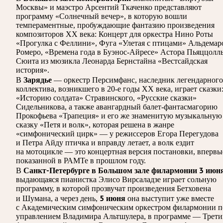
Москвы» и маэстро Арсентий Ткаченко представляют
программу «Солнечный вечер», в которую вошли
темпераментные, пробуждающие фантазию произведения
композиторов ХХ века: Концерт для оркестра Нино Роты
«Прогулка с Феллини», Фуга «Улетая с птицами» Альдемар
Ромеро, «Времена года в Буэнос-Айресе» Астора Пьяццолл
Сюита из мюзикла Леонарда Бернстайна «Вестсайдская
история».
Зарядье
В
— оркестр Персимфанс, наследник легендарного
коллектива, возникшего в 20-е годы ХХ века, играет сказки
«Историю солдата» Стравинского, «Русские сказки»
Сидельникова, а также авангардный балет-фантасмагорию
Прокофьева «Трапеция» и его же знаменитую музыкальную
сказку «Петя и волк», которая решена в жанре
«симфонический цирк» — у режиссеров Егора Перегудова
и Петра Айду птичка и вправду летает, а волк ездит
на мотоцикле — это концертная версия постановки, впервы
показанной в РАМТе в прошлом году.
Санкт-Петербурге в Большом зале филармонии 3 июн
В
выдающаяся пианистка Элисо Вирсаладзе играет сольную
программу, в которой прозвучат произведения Бетховена
5 июня
и Шумана, а через день,
она выступит уже вместе
с Академическим симфоническим оркестром филармонии п
управлением Владимира Альтшулера, в программе — Трет