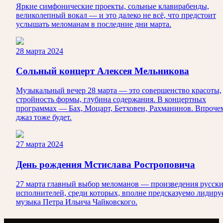
Яркие симфонические проекты, сольные клавирабенды,
великолепный вокал — и это далеко не всё, что предстоит
услышать меломанам в последние дни марта.
28 марта 2024
Сольный концерт Алексея Мельникова
Музыкальный вечер 28 марта — это совершенство красоты,
стройность формы, глубина содержания. В концертных
программах — Бах, Моцарт, Бетховен, Рахманинов. Впроче
джаз тоже будет.
27 марта 2024
День рождения Мстислава Ростроповича
27 марта главный выбор меломанов — произведения русск
исполнителей, среди которых, вполне предсказуемо лидиру
музыка Петра Ильича Чайковского.