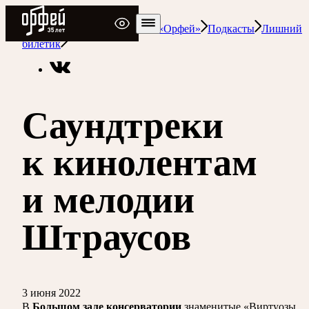
Радио Орфей
Радио классической музыки «Орфей»
Подкасты
Лишний
билетик
Саундтреки
к кинолентам
и мелодии
Штраусов
3 июня 2022
Большом зале консерватории
В
знаменитые «Виртуозы