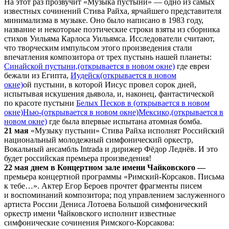
На этот раз прозвучит «Музыка пустыни» — одно из самых
известных сочинений Стива Райха, ярчайшего представителя
минимализма в музыке. Оно было написано в 1983 году,
название и некоторые поэтические строки взяты из сборника
стихов Уильяма Карлоса Уильямса. Исследователи считают,
что творческим импульсом этого произведения стали
впечатления композитора от трех пустынь нашей планеты:
Синайской пустыни,
(открывается в новом окне)
где евреи
бежали из Египта,
Иудейск
(открывается в новом
окне)
ой пустыни, в которой Иисус провел сорок дней,
испытывая искушения дьявола, и, наконец, фантастической
по красоте пустыни
Белых Песков в
(открывается в новом
окне)
Нью-
(открывается в новом окне)
Мексико,
(открывается в
новом окне)
где была впервые испытана атомная бомба.
21 мая
«Музыку пустыни» Стива Райха исполнят Российский
национальный молодежный симфонический оркестр,
Вокальный ансамбль Intrada и дирижер Фёдор Леднёв. И это
будет российская премьера произведения!
22 мая днем в Концертном зале имени Чайковского —
премьера концертной программы «Римский-Корсаков. Письма
к тебе…». Актер Егор Бероев прочтет фрагменты писем
и воспоминаний композитора; под управлением заслуженного
артиста России Дениса Лотоева Большой симфонический
оркестр имени Чайковского исполнит известные
симфонические сочинения Римского-Корсакова: