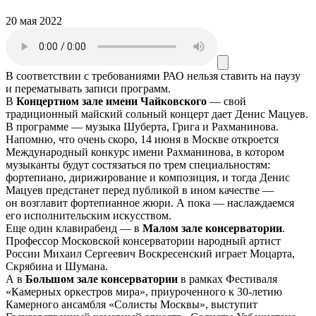
20 мая 2022
В соответствии с требованиями
РАО
нельзя ставить на паузу
и перематывать записи программ.
В
Концертном зале имени Чайковского
— свой
традиционный майский сольный концерт дает Денис Мацуев.
В программе — музыка Шуберта, Грига и Рахманинова.
Напомню, что очень скоро, 14 июня в Москве откроется
Международный конкурс имени Рахманинова, в котором
музыканты будут состязаться по трем специальностям:
фортепиано, дирижирование и композиция, и тогда Денис
Мацуев предстанет перед публикой в ином качестве —
он возглавит фортепианное жюри. А пока — наслаждаемся
его исполнительским искусством.
Еще один клавирабенд — в
Малом зале консерватории
.
Профессор Московской консерватории народный артист
России Михаил Сергеевич Воскресенский играет Моцарта,
Скрябина и Шумана.
А в
Большом зале консерватории
в рамках Фестиваля
«Камерных оркестров мира», приуроченного к 30-летию
Камерного ансамбля «Солисты Москвы», выступит