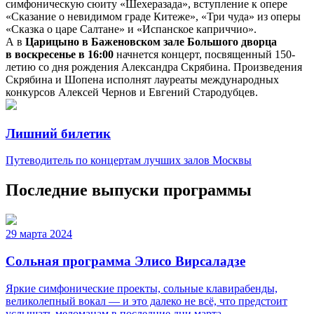
симфоническую сюиту «Шехеразада», вступление к опере
«Сказание о невидимом граде Китеже», «Три чуда» из оперы
«Сказка о царе Салтане» и «Испанское каприччио».
А в
Царицыно в Баженовском зале Большого дворца
в воскресенье в 16:00
начнется концерт, посвященный 150-
летию со дня рождения Александра Скрябина. Произведения
Скрябина и Шопена исполнят лауреаты международных
конкурсов Алексей Чернов и Евгений Стародубцев.
Лишний билетик
Путеводитель по концертам лучших залов Москвы
Последние выпуски программы
29 марта 2024
Сольная программа Элисо Вирсаладзе
Яркие симфонические проекты, сольные клавирабенды,
великолепный вокал — и это далеко не всё, что предстоит
услышать меломанам в последние дни марта.