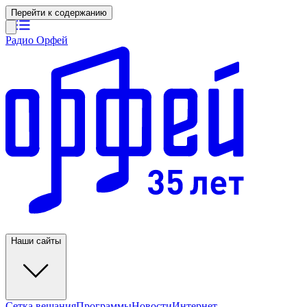
Перейти к содержанию
Радио Орфей
Наши сайты
Сетка вещания
Программы
Новости
Интернет-