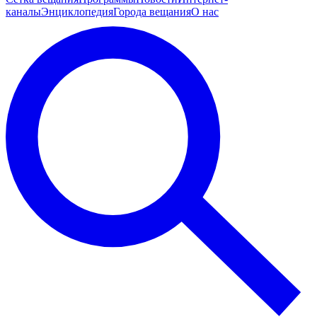
каналы
Энциклопедия
Города вещания
О нас