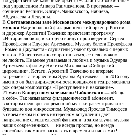
Государственный камерный оркестр «Солисты Узбекистана»
под управлением Анвара Раимджанова. В программе —
сочинения Респиги, Элгара, Чайковского, Набиева,
Абдуллаева и Лекуоны.
В
Светлановском зале Московского международного дома
музыки
Национальный филармонический оркестр России
и дирижер Арсентий Ткаченко представят программу
«История любви», в которую войдут произведения Сергея
Прокофьева и Эдуарда Артемьева. Музыку балета Прокофьева
«Ромео и Джульетта» слушатели узнают буквально с первых
тактов. Ей невозможно сопротивляться, ее невозможно
не любить. Не менее узнаваема и любима и музыка Эдуарда
Артемьева к фильму Никиты Михалкова «Сибирский
цирюльник». Кстати, Арсентий Ткаченко не впервые
встречается с творчеством Эдуарда Артемьева — в 2016 году
именно он был дирижером-постановщиком в театре мюзикла
рок-оперы композитора «Преступление и наказание».
21 мая в Концертном зале имени Чайковского —
«Вещь
в себе». Так называется филармонический абонемент,
в котором шедевры современной музыки рассматриваются
буквально под микроскопом. Музыковед Ярослав Тимофеев
в своем емком и очень интересном вступлении дает
направление слушательской фантазии, а затем звучит музыка
наших современников — не всегда простая, но всегда
способная так много рассказать о времени и нас самих!