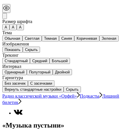
Размер шрифта
А
A
A
Тема
Обычная
Светлая
Темная
Синяя
Коричневая
Зеленая
Изображения
Показать
Скрыть
Трекинг
Стандартный
Средний
Большой
Интервал
Одинарный
Полуторный
Двойной
Гарнитура
Без засечек
С засечками
Вернуть стандартные настройки
Скрыть
Радио классической музыки «Орфей»
Подкасты
Лишний
билетик
«Музыка пустыни»