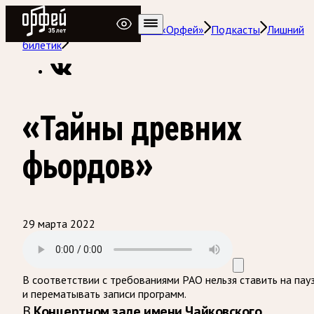
Радио Орфей
Радио классической музыки «Орфей»
Подкасты
Лишний
билетик
«Тайны древних
фьордов»
29 марта 2022
В соответствии с требованиями
РАО
нельзя ставить на пау
и перематывать записи программ.
В
Концертном зале имени Чайковского