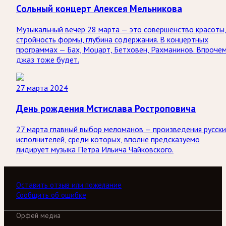
Сольный концерт Алексея Мельникова
Музыкальный вечер 28 марта — это совершенство красоты
стройность формы, глубина содержания. В концертных
программах — Бах, Моцарт, Бетховен, Рахманинов. Впрочем
джаз тоже будет.
27 марта 2024
День рождения Мстислава Ростроповича
27 марта главный выбор меломанов — произведения русск
исполнителей, среди которых, вполне предсказуемо
лидирует музыка Петра Ильича Чайковского.
Оставить отзыв или пожелание
Сообщить об ошибке
Орфей медиа