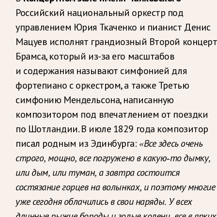
Российский национальный оркестр под
управлением Юрия Ткаченко и пианист Денис
Мацуев исполнят грандиозный Второй концер
Брамса, который из-за его масштабов
и содержания называют симфонией для
фортепиано с оркестром, а также Третью
симфонию Мендельсона, написанную
композитором под впечатлением от поездки
по Шотландии. В июле 1829 года композитор
писал родным из Эдинбурга:
«Все здесь очень
строго, мощно, все погружено в какую-то дымку,
или дым, или туман, а завтра состоится
состязание горцев на волынках, и поэтому многие
уже сегодня облачились в свои наряды. У всех
длинные рыжие бороды и голые колени, все в ярких