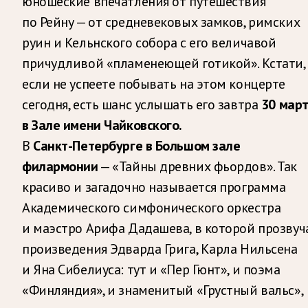
юношеские впечатления от путешествия
по Рейну — от средневековых замков, римских
руин и Кельнского собора с его величавой
причудливой «пламенеющей готикой». Кстати,
если не успеете побывать на этом концерте
сегодня, есть шанс услышать его завтра
30 мар
в Зале имени Чайковского.
В
Санкт-Петербурге в Большом зале
филармонии
— «Тайны древних фьордов». Так
красиво и загадочно называется программа
Академического симфонического оркестра
и маэстро Арифа Дадашева, в которой прозвуч
произведения Эдварда Грига, Карла Нильсена
и Яна Сибелиуса: тут и «Пер Гюнт», и поэма
«Финляндия», и знаменитый «Грустный вальс»,