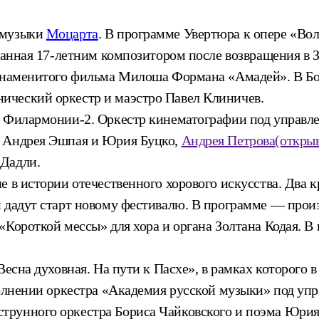
 музыки
Моцарта
. В программе Увертюра к опере «В
исанная 17-летним композитором после возвращения в 
е знаменитого фильма Милоша Формана «Амадей». В Б
ический оркестр и маэстро Павел Клиничев.
в Филармонии-2. Оркестр кинематографии под управл
у Андрея Эшпая и Юрия Буцко,
Андрея Петрова
(открыв
 Дадли.
ие в истории отечественного хорового искусства. Дв
 дадут старт новому фестивалю. В программе — произв
«Короткой мессы» для хора и органа Золтана Кодая. В
Весна духовная. На пути к Пасхе», в рамках которого 
сполнении оркестра «Академия русской музыки» под у
струнного оркестра Бориса Чайковского и поэма Юрия 