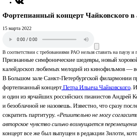
Фортепианный концерт Чайковского в 
15 марта 2022
В соответствии с требованиями
РАО
нельзя ставить на паузу и
Признанные симфонические шедевры, новый хоровой 
калейдоскоп любимых мелодий из кинофильмов — все
В Большом зале Санкт-Петербургской филармонии п
фортепианный концерт
Петра Ильича Чайковского
. 
и один из ярчайших российских пианистов Андрей Ко
и безоблачной не назовешь. Известно, что сразу пос
сократить партитуру.
«Решительно не могу согласить
авторское чувство сильно возмущается перемещения
концерт все же был выпущен в редакции Зилоти, кото