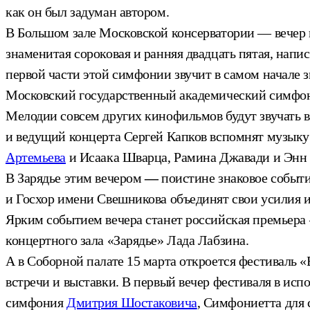
как он был задуман автором.
В Большом зале Московской консерватории — вечер
знаменитая сороковая и ранняя двадцать пятая, нап
первой части этой симфонии звучит в самом начал
Московский государственный академический симфон
Мелодии совсем других кинофильмов будут звучать 
и ведущий концерта Сергей Капков вспомнят музык
Артемьева
и Исаака Шварца, Рамина Джавади и Энн
В Зарядье этим вечером
—
поистине знаковое событ
и Госхор имени Свешникова объединят свои усилия и
Ярким событием вечера станет российская премьера 
концертного зала «Зарядье» Лада Лабзина.
А в Соборной палате 15 марта откроется фестиваль «
встречи и выставки. В первый вечер фестиваля в и
симфония
Дмитрия Шостаковича
, Симфониетта для 