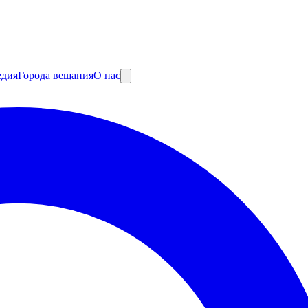
едия
Города вещания
О нас