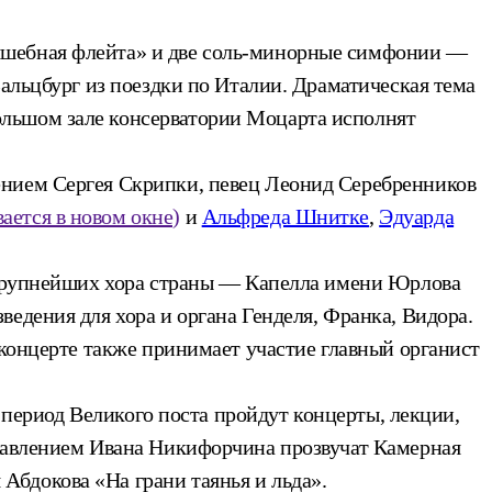
олшебная флейта» и две соль-минорные симфонии —
Зальцбург из поездки по Италии. Драматическая тема
ольшом зале консерватории Моцарта исполнят
ением Сергея Скрипки, певец Леонид Серебренников
ается в новом окне)
и
Альфреда Шнитке
,
Эдуарда
а крупнейших хора страны — Капелла имени Юрлова
едения для хора и органа Генделя, Франка, Видора.
 концерте также принимает участие главный органист
в период Великого поста пройдут концерты, лекции,
правлением Ивана Никифорчина прозвучат Камерная
Абдокова «На грани таянья и льда».