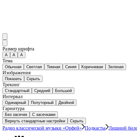
Размер шрифта
А
A
A
Тема
Обычная
Светлая
Темная
Синяя
Коричневая
Зеленая
Изображения
Показать
Скрыть
Трекинг
Стандартный
Средний
Большой
Интервал
Одинарный
Полуторный
Двойной
Гарнитура
Без засечек
С засечками
Вернуть стандартные настройки
Скрыть
Радио классической музыки «Орфей»
Подкасты
Лишний бил