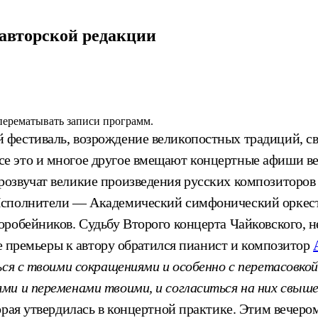
авторской редакции
 перематывать записи программ.
фестиваль, возрождение великопостных традиций, св
 это и многое другое вмещают концертные афиши веч
розвучат великие произведения русских композиторо
Исполнители — Академический симфонический оркес
робейников. Судьбу Второго концерта Чайковского, н
ле премьеры к автору обратился пианист и композитор
ся с твоими сокращениями и особенно с перетасовкой
ми и переменами твоими, и согласиться на них свыше
рая утвердилась в концертной практике. Этим вечером