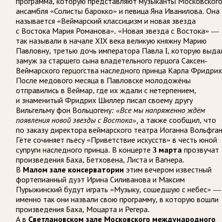
программа, которую представляют музыканты Московског
ансамбля «Солисты барокко» и певица Яна Иванилова. Она
называется «Веймарский классицизм и новая звезда
с Востока Мария Романова». «Новая звезда с Востока» —
так называли в начале ХIХ века великую княжну Марию
Павловну, третью дочь императора Павла I, которую выда
замуж за старшего сына владетельного герцога Саксен-
Веймарского герцогства наследного принца Карла Фридрих
После медового месяца в Павловске молодожёны
отправились в Веймар, где их ждали с нетерпением,
и знаменитый Фридрих Шиллер писал своему другу
Вильгельму фон Вольцогену
: «Все мы напряженно ждём
появления новой звезды с Востока»,
а также сообщил, что
по заказу директора веймарского театра Иоганна Вольфган
Гёте сочиняет пьесу «Приветствие искусств» в честь юной
супруги наследного принца. В концерте
3 марта
прозвучат
произведения Баха, Бетховена, Листа и Вагнера.
В
Малом зале консерватории
этим вечером известный
фортепианный дуэт Ирина Силиванова и Максим
Пурыжинский будут играть «Музыку, сошедшую с небес» —
именно так они назвали свою программу, в которую вошли
произведения Баха, Моцарта и Регера.
А в
Светлановском зале Московского международного