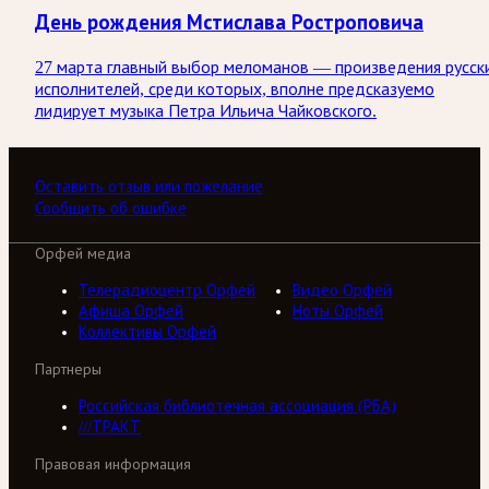
День рождения Мстислава Ростроповича
27 марта главный выбор меломанов — произведения русск
исполнителей, среди которых, вполне предсказуемо
лидирует музыка Петра Ильича Чайковского.
Оставить отзыв или пожелание
Сообщить об ошибке
Орфей медиа
Телерадиоцентр Орфей
Видео Орфей
Афиша Орфей
Ноты Орфей
Коллективы Орфей
Партнеры
Российская библиотечная ассоциация (РБА)
///ТРАКТ
Правовая информация