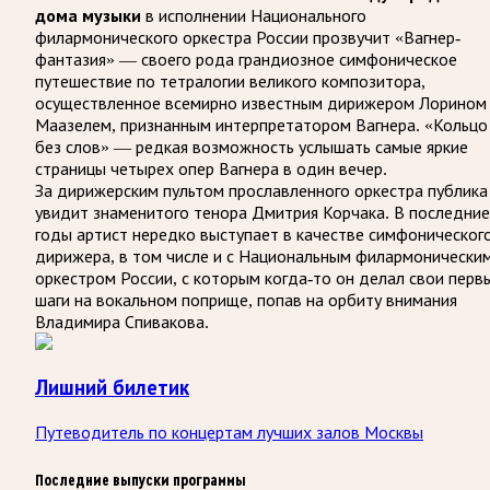
дома музыки
в исполнении Национального
филармонического оркестра России прозвучит «Вагнер-
фантазия» — своего рода грандиозное симфоническое
путешествие по тетралогии великого композитора,
осуществленное всемирно известным дирижером Лорином
Маазелем, признанным интерпретатором Вагнера. «Кольцо
без слов» — редкая возможность услышать самые яркие
страницы четырех опер Вагнера в один вечер.
За дирижерским пультом прославленного оркестра публика
увидит знаменитого тенора Дмитрия Корчака. В последние
годы артист нередко выступает в качестве симфоническог
дирижера, в том числе и с Национальным филармонически
оркестром России, с которым когда-то он делал свои перв
шаги на вокальном поприще, попав на орбиту внимания
Владимира Спивакова.
Лишний билетик
Путеводитель по концертам лучших залов Москвы
Последние выпуски программы