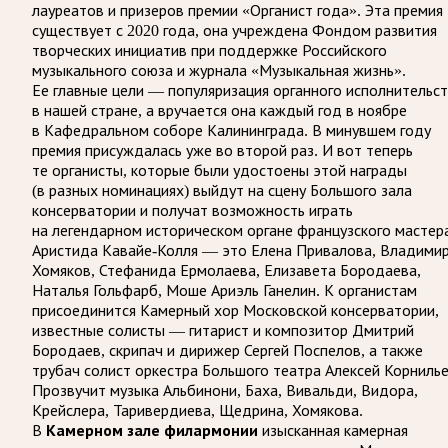
лауреатов и призеров премии «Органист года». Эта премия
существует с 2020 года, она учреждена Фондом развития
творческих инициатив при поддержке Российского
музыкального союза и журнала «Музыкальная жизнь».
Ее главные цели — популяризация органного исполнительс
в нашей стране, а вручается она каждый год в ноябре
в Кафедральном соборе Калининграда. В минувшем году
премия присуждалась уже во второй раз. И вот теперь
те органисты, которые были удостоены этой награды
(в разных номинациях) выйдут на сцену Большого зала
консерватории и получат возможность играть
на легендарном историческом органе французского мастер
Аристида Кавайе-Колля — это Елена Привалова, Владими
Хомяков, Стефанида Ермолаева, Елизавета Бородаева,
Наталья Гольфарб, Моше Ариэль Ганелин. К органистам
присоединится Камерный хор Московской консерватории,
известные солисты — гитарист и композитор Дмитрий
Бородаев, скрипач и дирижер Сергей Поспелов, а также
трубач солист оркестра Большого театра Алексей Корнилье
Прозвучит музыка Альбинони, Баха, Вивальди, Видора,
Крейслера, Таривердиева, Щедрина, Хомякова.
В
Камерном зале филармонии
изысканная камерная