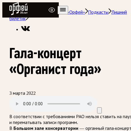
Радио Орфей
Радио классической музыки «Орфей»
Подкасты
Лишний
билетик
Гала-концерт
«Органист года»
3 марта 2022
В соответствии с требованиями
РАО
нельзя ставить на пау
и перематывать записи программ.
В
Большом зале консерватории
— органный гала-концер