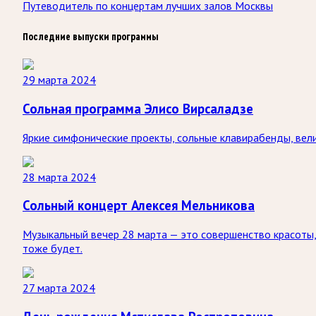
Путеводитель по концертам лучших залов Москвы
Последние выпуски программы
29 марта 2024
Сольная программа Элисо Вирсаладзе
Яркие симфонические проекты, сольные клавирабенды, вели
28 марта 2024
Сольный концерт Алексея Мельникова
Музыкальный вечер 28 марта — это совершенство красоты,
тоже будет.
27 марта 2024