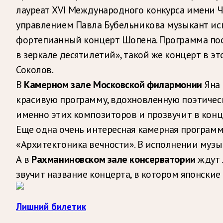
лауреат ХVI Международного конкурса имени 
управлением Павла Бубельникова музыкант ис
фортепианный концерт Шопена. Программа пос
в зеркале десятилетий», такой же концерт в э
Соколов.
В
Камерном зале Московской филармонии
Яна 
красивую программу, вдохновленную поэтичес
именно этих композиторов и прозвучит в конц
Еще одна очень интересная камерная программ
«Архитектоника вечности». В исполнении музык
А в
Рахманиновском зале консерватории
ждут 
звучит название концерта, в котором японские
Лишний билетик