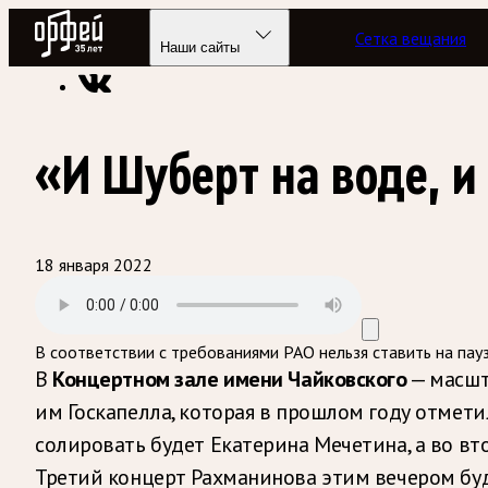
Радио Орфей
Сетка вещания
Радио классической музыки «Орфей»
Подкасты
Лишний б
Наши сайты
«И Шуберт на воде, и
18 января 2022
В соответствии с требованиями
РАО
нельзя ставить на пау
В
Концертном зале имени Чайковского
— масшт
им Госкапелла, которая в прошлом году отмет
солировать будет Екатерина Мечетина, а во в
Третий концерт Рахманинова этим вечером буде