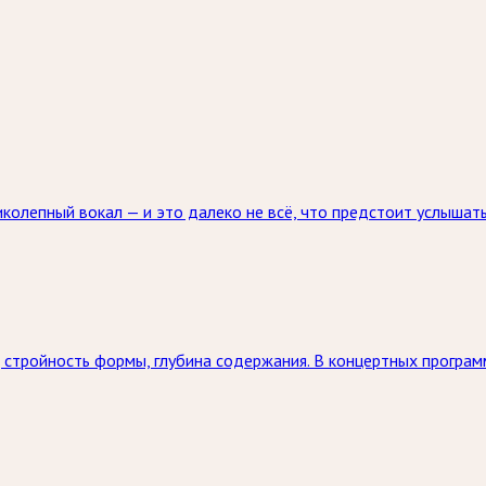
колепный вокал — и это далеко не всё, что предстоит услышат
 стройность формы, глубина содержания. В концертных програм