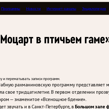
Программы
Новости
Интернет-каналы
Энциклопедия
илетик
 Моцарт в птичьем гаме
зу и перематывать записи программ.
абную рахманиновскую программу представляет м
ила свое тридцатилетие. В первом отделении проз
тором — знаменитое «Всенощное бдение».
т звучать и в Санкт-Петербурге, в
Большом зале 