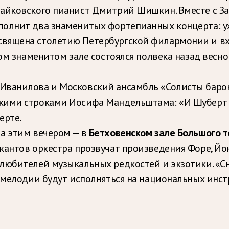
Чайковского пианист Дмитрий Шишкин. Вместе с З
полнит два знаменитых фортепианных концерта: 
вящена столетию Петербургской филармонии и вх
том знаменитом зале состоялся полвека назад весно
Иванилова и Московский ансамбль «Солисты баро
кими строками Иосифа Мандельштама: «И Шуберт на
ерте.
а этим вечером — в
Бетховенском зале Большого 
антов оркестра прозвучат произведения Форе, Йон
любителей музыкальных редкостей и экзотики. «Сн
 мелодии будут исполняться на национальных инстру