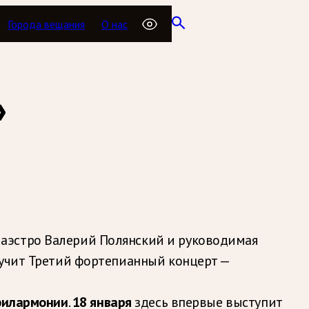
Города вещания
О нас
»
аэстро Валерий Полянский и руководимая
вучит Третий фортепианный концерт —
филармонии
.
18 января
здесь впервые выступит