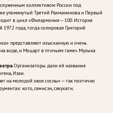
аслуженным коллективом России под
уже упомянутый Третий Рахманинова и Первый
одит в цикл «Филармония — 100. История
й 1972 года, тогда солировал Григорий
кко» представляют изысканную и очень
 воде, и Моцарт в птичьем гаме». Музыка
театра
. Организаторы дали ей название
гена, Изаи.
ег на молодой хвое сосны» — так поэтично
ментах: кото, сямисэн, сякухати.