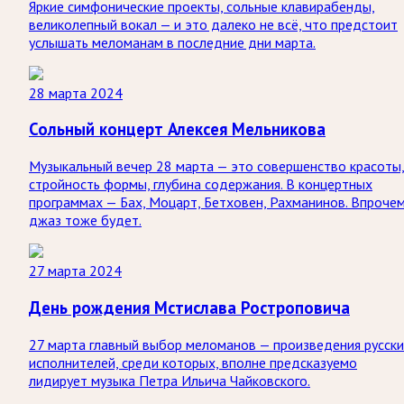
Яркие симфонические проекты, сольные клавирабенды,
великолепный вокал — и это далеко не всё, что предстоит
услышать меломанам в последние дни марта.
28 марта 2024
Сольный концерт Алексея Мельникова
Музыкальный вечер 28 марта — это совершенство красоты
стройность формы, глубина содержания. В концертных
программах — Бах, Моцарт, Бетховен, Рахманинов. Впрочем
джаз тоже будет.
27 марта 2024
День рождения Мстислава Ростроповича
27 марта главный выбор меломанов — произведения русск
исполнителей, среди которых, вполне предсказуемо
лидирует музыка Петра Ильича Чайковского.