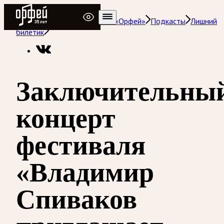
Радио Орфей
Радио классической музыки «Орфей»
Подкасты
Лишний
билетик
Заключительны
концерт
фестиваля
«Владимир
Спиваков