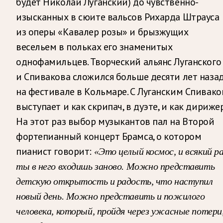
будет Николай Луганский) до чувственно-
изысканных в сюите вальсов Рихарда Штрауса
из оперы «Кавалер розы» и брызжущих
весельем в польках его знаменитых
однофамильцев. Творческий альянс Луганского
и Спивакова сложился больше десяти лет наза
на фестивале в Кольмаре. С Луганским Спивако
выступает и как скрипач, в дуэте, и как дирижер
На этот раз выбор музыкантов пал на Второй
фортепианный концерт Брамса, о котором
пианист говорит:
«Это целый космос, и всякий р
ты в него входишь заново. Можно представить
детскую открытость и радость, что наступил
новый день. Можно представить и пожилого
человека, который, пройдя через ужасные потери