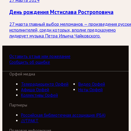
27 марта 2024
День рождения Мстислава Ростроповича
27 марта главный выбор меломанов — произведения русск
исполнителей, среди которых, вполне предсказуемо
лидирует музыка Петра Ильича Чайковского.
Оставить отзыв или пожелание
Сообщить об ошибке
Орфей медиа
Телерадиоцентр Орфей
Видео Орфей
Афиша Орфей
Ноты Орфей
Коллективы Орфей
Партнеры
Российская библиотечная ассоциация (РБА)
///ТРАКТ
Правовая информация