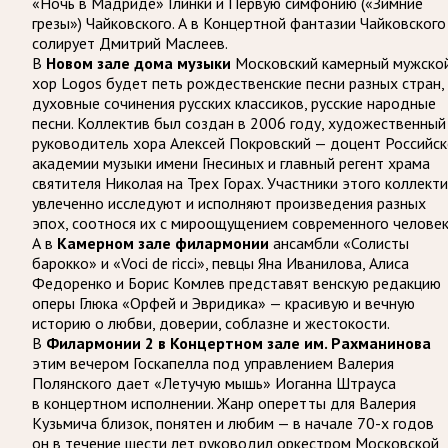
«Ночь в Мадриде» Глинки и Первую симфонию («Зимние
грезы») Чайковского. А в Концертной фантазии Чайковского
солирует Дмитрий Маслеев.
В
Новом зале дома музыки
Московский камерный мужско
хор Logos будет петь рождественские песни разных стран,
духовные сочинения русских классиков, русские народные
песни. Коллектив был создан в 2006 году, художественный
руководитель хора Алексей Покровский — доцент Российс
академии музыки имени Гнесиных и главный регент храма
святителя Николая на Трех Горах. Участники этого коллект
увлеченно исследуют и исполняют произведения разных
эпох, соотнося их с мироощущением современного человек
А в
Камерном зале филармонии
ансамбли «Солисты
барокко» и «Voci de ricci», певцы Яна Иванилова, Алиса
Федоренко и Борис Комлев представят венскую редакцию
оперы Глюка «Орфей и Эвридика» — красивую и вечную
историю о любви, доверии, соблазне и жестокости.
В
Филармонии 2 в Концертном зале им. Рахманинова
этим вечером Госкапелла под управлением Валерия
Полянского дает «Летучую мышь» Иоганна Штрауса
в концертном исполнении. Жанр оперетты для Валерия
Кузьмича близок, понятен и любим — в начале 70-х годов
он в течение шести лет руководил оркестром Московской