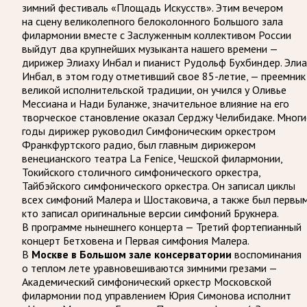
зимний фестиваль «Площадь Искусств». Этим вечером
на сцену великолепного белоколонного Большого зала
филармонии вместе с Заслуженным коллективом России
выйдут два крупнейших музыканта нашего времени —
дирижер Элиаху Инбал и пианист Рудольф Бухбиндер. Элиа
Инбал, в этом году отметивший свое 85-летие, — преемник
великой исполнительской традиции, он учился у Оливье
Мессиана и Нади Буланже, значительное влияние на его
творческое становление оказал Серджу Челибидаке. Многи
годы дирижер руководил Симфоническим оркестром
Франкфуртского радио, был главным дирижером
венецианского театра La Fenice, Чешской филармонии,
Токийского столичного симфонического оркестра,
Тайбэйского симфонического оркестра. Он записал циклы
всех симфоний Малера и Шостаковича, а также был первым
кто записал оригинальные версии симфоний Брукнера.
В программе нынешнего концерта — Третий фортепианный
концерт Бетховена и Первая симфония Малера.
В
Москве в Большом зале консерватории
воспоминания
о теплом лете уравновешиваются зимними грезами —
Академический симфонический оркестр Московской
филармонии под управлением Юрия Симонова исполнит