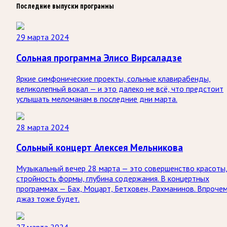
Последние выпуски программы
29 марта 2024
Сольная программа Элисо Вирсаладзе
Яркие симфонические проекты, сольные клавирабенды,
великолепный вокал — и это далеко не всё, что предстоит
услышать меломанам в последние дни марта.
28 марта 2024
Сольный концерт Алексея Мельникова
Музыкальный вечер 28 марта — это совершенство красоты
стройность формы, глубина содержания. В концертных
программах — Бах, Моцарт, Бетховен, Рахманинов. Впрочем
джаз тоже будет.