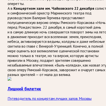
оперетты.
А в
Концертном зале им. Чайковского
22 декабря
солис
и симфонический оркестр Мариинского театра под
руководством Валерия Гергиева представляют
полусценическую версию оперы Римского-Корсакова «Ночь
перед Рождеством». 22 декабря, в самый короткий день
и в самую длинную ночь совершается поворот зимы на лето
в движение приходит вся вселенная: земля, преисподняя,
небеса, активизируются ведьмы, колдуны и даже небесные
светила во главе с Венерой-Утреницей. Конечно, в полной
мере оценить все великолепие сценической постановки
можно только в театре, но та версия, которую артисты
привезли в Москву, подарит зрителям совершенно
незабываемые впечатления. «Быль-колядка», как назвал эт
свою оперу Римский-Корсаков, заворожит и очарует самых
разных зрителей — от мала до велика.
Лишний билетик
Путеводитель по концертам лучших залов Москвы