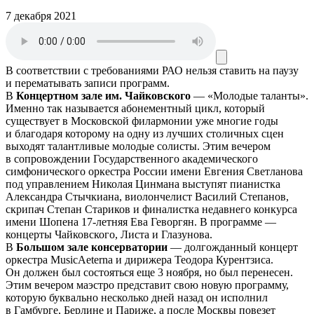
7 декабря 2021
В соответствии с требованиями
РАО
нельзя ставить на паузу
и перематывать записи программ.
В
Концертном зале им. Чайковского
— «Молодые таланты».
Именно так называется абонементный цикл, который
существует в Московской филармонии уже многие годы
и благодаря которому на одну из лучших столичных сцен
выходят талантливые молодые солисты. Этим вечером
в сопровождении Государственного академического
симфонического оркестра России имени Евгения Светланова
под управлением Николая Цинмана выступят пианистка
Александра Стычкиана, виолончелист Василий Степанов,
скрипач Степан Стариков и финалистка недавнего конкурса
имени Шопена 17-летняя Ева Геворгян. В программе —
концерты Чайковского, Листа и Глазунова.
В
Большом зале консерватории
— долгожданный концерт
оркестра MusicAeterna и дирижера Теодора Курентзиса.
Он должен был состояться еще 3 ноября, но был перенесен.
Этим вечером маэстро представит свою новую программу,
которую буквально несколько дней назад он исполнил
в Гамбурге, Берлине и Париже, а после Москвы повезет