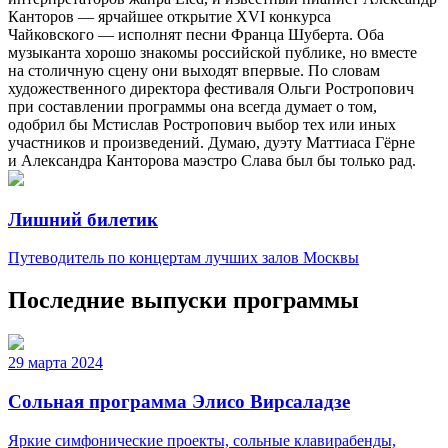
Канторов — ярчайшее открытие ХVI конкурса
Чайковского — исполнят песни Франца Шуберта. Оба
музыканта хорошо знакомы российской публике, но вместе
на столичную сцену они выходят впервые. По словам
художественного директора фестиваля Ольги Ростропович
при составлении программы она всегда думает о том,
одобрил бы Мстислав Ростропович выбор тех или иных
участников и произведений. Думаю, дуэту Маттиаса Гёрне
и Александра Канторова маэстро Слава был бы только рад.
Лишний билетик
Путеводитель по концертам лучших залов Москвы
Последние выпуски программы
29 марта 2024
Сольная программа Элисо Вирсаладзе
Яркие симфонические проекты, сольные клавирабенды,