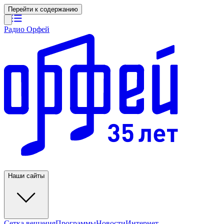
Перейти к содержанию
Радио Орфей
Наши сайты
Сетка вещания
Программы
Новости
Интернет-