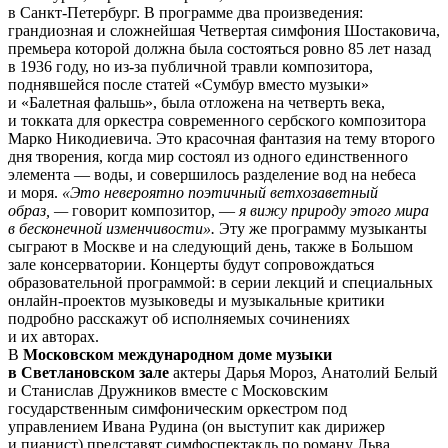
в Санкт-Петербург. В программе два произведения:
грандиозная и сложнейшая Четвертая симфония Шостаковича,
премьера которой должна была состояться ровно 85 лет назад
в 1936 году, но из-за публичной травли композитора,
поднявшейся после статей «Сумбур вместо музыки»
и «Балетная фальшь», была отложена на четверть века,
и токката для оркестра современного сербского композитора
Марко Никодиевича. Это красочная фантазия на тему второго
дня творения, когда мир состоял из одного единственного
элемента — воды, и совершилось разделение вод на небеса
и моря.
«Это невероятно поэтичный ветхозаветный
образ, —
говорит композитор, —
я вижу природу этого мира
в бесконечной изменчивости».
Эту же программу музыканты
сыграют в Москве и на следующий день, также в Большом
зале консерватории. Концерты будут сопровождаться
образовательной программой: в серии лекций и специальных
онлайн-проектов музыковеды и музыкальные критики
подробно расскажут об исполняемых сочинениях
и их авторах.
В
Московском международном доме музыки
в Светлановском зале
актеры Дарья Мороз, Анатолий Белый
и Станислав Дружников вместе с Московским
государственным симфоническим оркестром под
управлением Ивана Рудина (он выступит как дирижер
и пианист) представят симфоспектакль по роману Льва