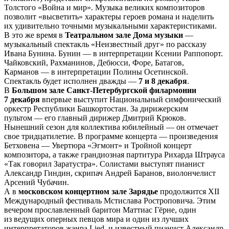
Толстого «Война и мир». Музыка великих композиторов
позволит «высветить» характеры героев романа и наделить
их удивительно точными музыкальными характеристиками.
В это же время в
Театральном зале Дома музыки
—
музыкальный спектакль «Неизвестный друг» по рассказу
Ивана Бунина. Бунин — в интерпретации Ксении Раппопорт.
Чайковский, Рахманинов, Дебюсси, Форе, Батагов,
Карманов — в интерпретации Полины Осетинской.
Спектакль будет исполнен дважды —
7 и 8 декабря
.
В
Большом зале Санкт-Петербургской филармонии
7 декабря
впервые выступит Национальный симфонический
оркестр Республики Башкортостан. За дирижерским
пультом — его главный дирижер Дмитрий Крюков.
Нынешний сезон для коллектива юбилейный — он отмечает
свое тридцатилетие. В программе концерта — произведения
Бетховена — Увертюра «Эгмонт» и Тройной концерт
композитора, а также грандиозная партитура Рихарда Штрауса
«Так говорил Заратустра». Солистами выступят пианист
Александр Гиндин, скрипач Андрей Баранов, виолончелист
Арсений Чубачин.
А в
московском концертном зале Зарядье
продолжится ХII
Международный фестиваль Мстислава Ростроповича. Этим
вечером прославленный баритон Маттиас Гёрне, один
из ведущих оперных певцов мира и один из лучших
интерпретаторов жанра Lied, и известный пианист Александр