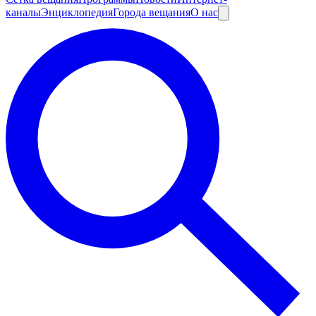
каналы
Энциклопедия
Города вещания
О нас