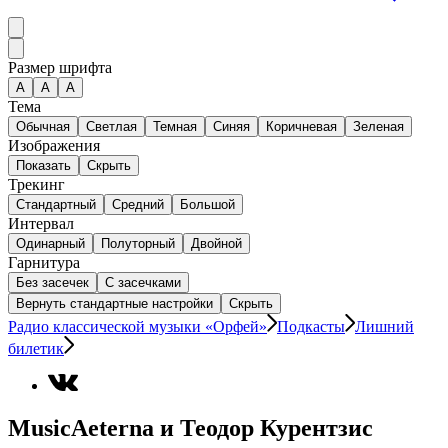
Размер шрифта
А
A
A
Тема
Обычная
Светлая
Темная
Синяя
Коричневая
Зеленая
Изображения
Показать
Скрыть
Трекинг
Стандартный
Средний
Большой
Интервал
Одинарный
Полуторный
Двойной
Гарнитура
Без засечек
С засечками
Вернуть стандартные настройки
Скрыть
Радио классической музыки «Орфей»
Подкасты
Лишний
билетик
MusicAeterna и Теодор Курентзис