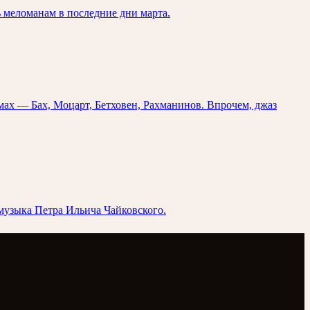
 меломанам в последние дни марта.
ах — Бах, Моцарт, Бетховен, Рахманинов. Впрочем, джаз
музыка Петра Ильича Чайковского.