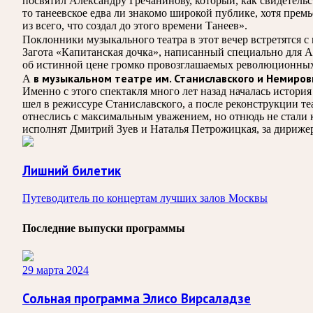
посвятил Александру Гречанинову, который, как свидетельс
то танеевское едва ли знакомо широкой публике, хотя прем
из всего, что создал до этого времени Танеев».
Поклонники музыкального театра в этот вечер встретятс
Загота «Капитанская дочка», написанный специально для А
об истинной цене громко провозглашаемых революционных и
в музыкальном театре им. Станиславского и Немиро
А
Именно с этого спектакля много лет назад началась истор
шел в режиссуре Станиславского, а после реконструкции те
отнеслись с максимальным уважением, но отнюдь не стали 
исполнят Дмитрий Зуев и Наталья Петрожицкая, за дириж
Лишний билетик
Путеводитель по концертам лучших залов Москвы
Последние выпуски программы
29 марта 2024
Сольная программа Элисо Вирсаладзе