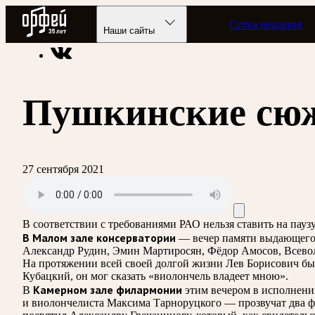
Радио Орфей
Сетка вещания
Радио классической музыки «Орфей»
Подкасты
Лишний б
Наши сайты
Пушкинские сюж
27 сентября 2021
В соответствии с требованиями
РАО
нельзя ставить на пау
В Малом зале консерватории
— вечер памяти выдающегося
Александр Рудин, Эмин Мартиросян, Фёдор Амосов, Всеволо
На протяжении всей своей долгой жизни Лев Борисович бы
Кубацкий, он мог сказать «виолончель владеет мною».
Камерном зале филармонии
В
этим вечером в исполнени
и виолончелиста Максима Тарноруцкого — прозвучат два ф