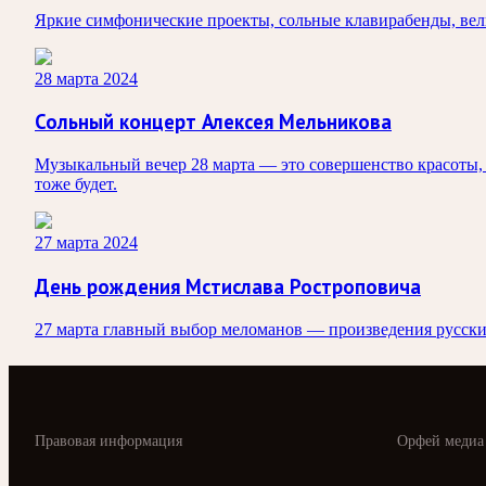
Яркие симфонические проекты, сольные клавирабенды, вели
28 марта 2024
Сольный концерт Алексея Мельникова
Музыкальный вечер 28 марта — это совершенство красоты,
тоже будет.
27 марта 2024
День рождения Мстислава Ростроповича
27 марта главный выбор меломанов — произведения русских
Правовая информация
Орфей медиа