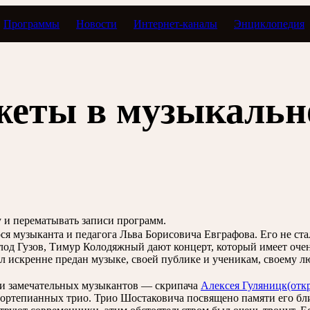
Программы
Новости
Интернет-каналы
Энциклопедия
илетик
еты в музыкальн
зу и перематывать записи программ.
 музыканта и педагога Льва Борисовича Евграфова. Его не стало
д Гузов, Тимур Колодяжный дают концерт, который имеет очень 
л искренне предан музыке, своей публике и ученикам, своему л
и замечательных музыкантов — скрипача
Алексея Гуляницк
(отк
ортепианных трио. Трио Шостаковича посвящено памяти его бли