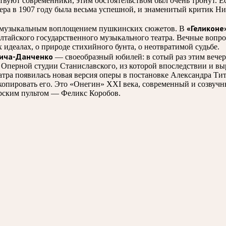
твуют современники, этим обстоятельством был очень тронут. Ес
ьера в 1907 году была весьма успешной, и знаменитый критик Н
«Геликоне
я с музыкальным воплощением пушкинских сюжетов. В
лтайского государственного музыкального театра. Вечные вопро
деалах, о природе стихийного бунта, о неотвратимой судьбе.
вича-Данченко
— своеобразный юбилей: в сотый раз этим вечер
ия Оперной студии Станиславского, из которой впоследствии и 
атра появилась новая версия оперы в постановке Александра Ти
копировать его. Это «Онегин» XXI века, современный и созвуч
ерским пультом — Феликс Коробов.