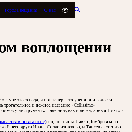
Города вещания
О нас
ом воплощении
 в мае этого года, и вот теперь его ученики и коллеги —
трогательное и нежное название «Cellissimo».
юбимому инструменту. Наверное, как и легендарный Виктор
рывается в новом окне)
ого, пианиста Павла Домбровского
жайшего друга Ивана Соллертинского, и Танеев свое трио