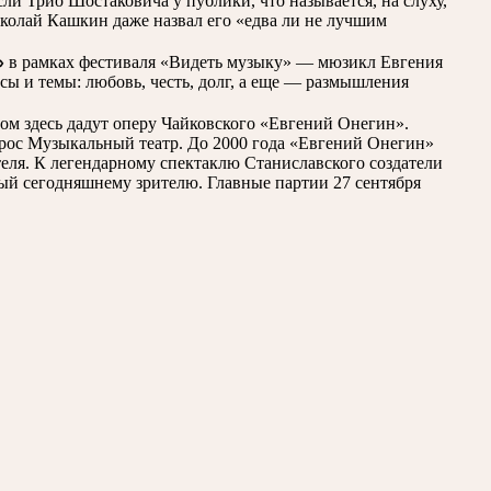
ли Трио Шостаковича у публики, что называется, на слуху,
иколай Кашкин даже назвал его «едва ли не лучшим
»
в рамках фестиваля «Видеть музыку» — мюзикл Евгения
сы и темы: любовь, честь, долг, а еще — размышления
ом здесь дадут оперу Чайковского «Евгений Онегин».
вырос Музыкальный театр. До 2000 года «Евгений Онегин»
теля. К легендарному спектаклю Станиславского создатели
ный сегодняшнему зрителю. Главные партии 27 сентября