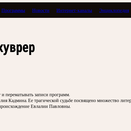
Программы
Новости
Интернет-каналы
Энциклопедия
ные певцы Императорских театров
куврер
зу и перематывать записи программ.
лия Кадмина. Ее трагической судьбе посвящено множество литер
 происхождение Евлалии Павловны.