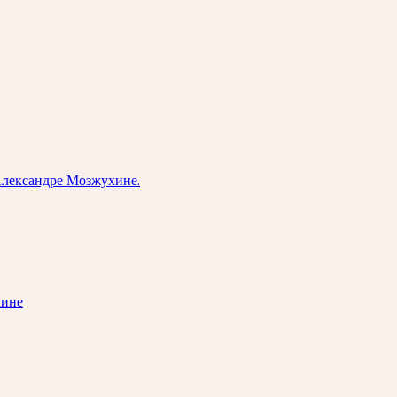
Александре Мозжухине.
хине