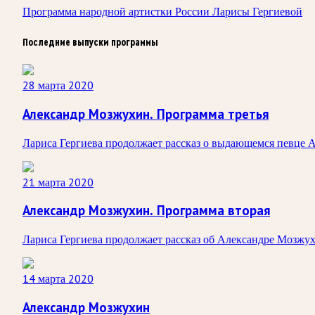
Программа народной артистки России Ларисы Гергиевой
Последние выпуски программы
28 марта 2020
Александр Мозжухин. Программа третья
Лариса Гергиева продолжает рассказ о выдающемся певце 
21 марта 2020
Александр Мозжухин. Программа вторая
Лариса Гергиева продолжает рассказ об Александре Мозжу
14 марта 2020
Александр Мозжухин