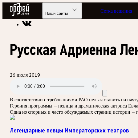
Радио Орфей
Сетка вещания
Радио классической музыки «Орфей»
Подкасты
Легендар
Наши сайты
Русская Адриенна Ле
26 июля 2019
В соответствии с требованиями
РАО
нельзя ставить на пау
Героиня программы — певица и драматическая актриса Евла
Одна из спорных и часто обсуждаемых страниц истории —
Легендарные певцы Императорских театров