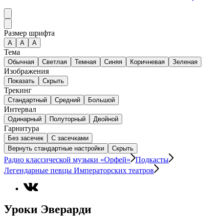
Размер шрифта
А
A
A
Тема
Обычная
Светлая
Темная
Синяя
Коричневая
Зеленая
Изображения
Показать
Скрыть
Трекинг
Стандартный
Средний
Большой
Интервал
Одинарный
Полуторный
Двойной
Гарнитура
Без засечек
С засечками
Вернуть стандартные настройки
Скрыть
Радио классической музыки «Орфей»
Подкасты
Легендарные певцы Императорских театров
Уроки Эверарди