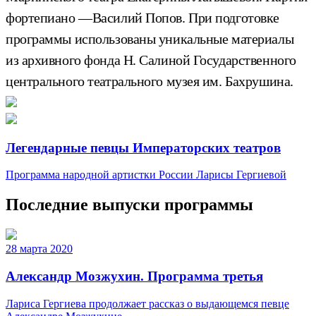
фортепиано —Василий Попов. При подготовке
программы использованы уникальные материалы
из архивного фонда Н. Салиной Государственного
центрального театрального музея им. Бахрушина.
Легендарные певцы Императорских театров
Программа народной артистки России Ларисы Гергиевой
Последние выпуски программы
28 марта 2020
Александр Мозжухин. Программа третья
Лариса Гергиева продолжает рассказ о выдающемся певце