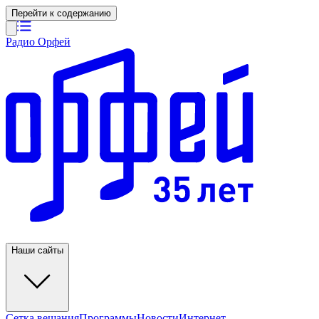
Перейти к содержанию
Радио Орфей
Наши сайты
Сетка вещания
Программы
Новости
Интернет-