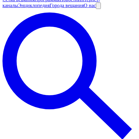
каналы
Энциклопедия
Города вещания
О нас