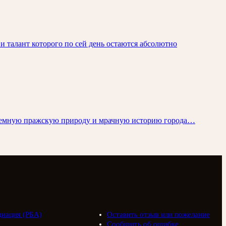
 талант которого по сей день остаются абсолютно
ая темную пражскую природу и мрачную историю города…
циация (РБА)
Оставить отзыв или пожелание
Сообщить об ошибке