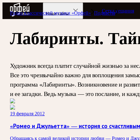
Радио Орфей
Сетка вещания
Радио классической музыки «Орфей»
Подкасты
Наши сайты
Лабиринты. Тай
Художник всегда платит случайной жизнью за несл
Все это чрезвычайно важно для воплощения замыс
программа «Лабиринты». Возникновение и развит
и ее загадки. Ведь музыка — это послание, и кажд
19 февраля 2012
«Ромео и Джульетта» — история со счастливым
Обращаясь к самой великой истории любви — Ромео и Д