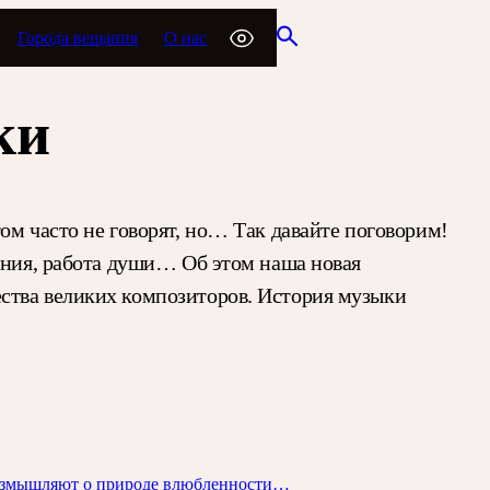
Города вещания
О нас
ки
ом часто не говорят, но… Так давайте поговорим!
чения, работа души… Об этом наша новая
ства великих композиторов. История музыки
размышляют о природе влюбленности…