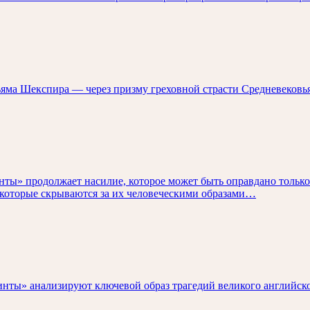
ьяма Шекспира — через призму греховной страсти Средневеков
ты» продолжает насилие, которое может быть оправдано только 
, которые скрываются за их человеческими образами…
инты» анализируют ключевой образ трагедий великого английс