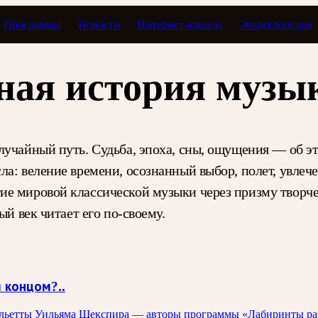
Программы
Новости
Интернет-каналы
Энциклопедия
ная история музы
учайный путь. Судьба, эпоха, сны, ощущения — об эт
ла: веление времени, осознанный выбор, полет, увле
ие мировой классической музыки через призму творче
ый век читает его по-своему.
 концом?..
жульетты Уильяма Шекспира — авторы программы «Лабиринты 