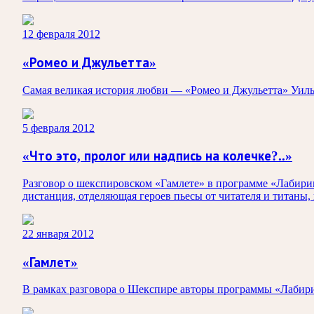
12 февраля 2012
«Ромео и Джульетта»
Самая великая история любви — «Ромео и Джульетта» Уил
5 февраля 2012
«Что это, пролог или надпись на колечке?..»
Разговор о шекспировском «Гамлете» в программе «Лабирин
дистанция, отделяющая героев пьесы от читателя и титаны
22 января 2012
«Гамлет»
В рамках разговора о Шекспире авторы программы «Лабир