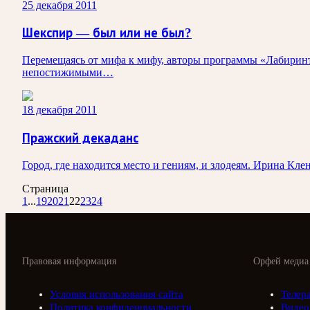
25 декабря 2011
Шекспир — был или не был?
Перемещаясь от мифа к мифу, авторы программы «Лабиринты
непостижимыми…
18 декабря 2011
Пражский декаданс
Город, где находится место и гениям, и злодеям. Ирина К
Страница
1
...
19
20
21
22
23
24
Правовая информация
Орфей медиа
Условия использования сайта
Телер
Политика конфиденциальности
Видео