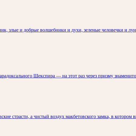
ник, злые и добрые волшебники и духи, зеленые человечки и л
арадоксального Шекспира — на этот раз через призму знамени
е страсти, а чистый воздух макбетовского замка, в котором вь