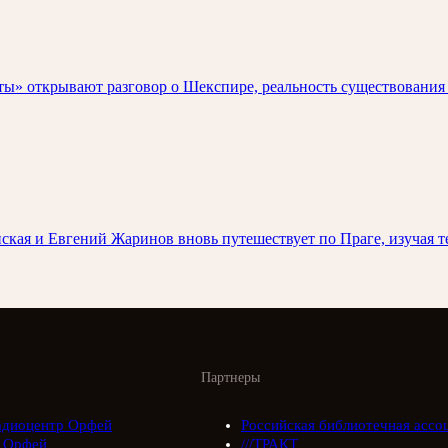
» открывают разговор о Шекспире, реальность существования и
ленская и Евгений Жаринов вновь путешествует по Праге, изуч
Партнеры
адиоцентр Орфей
Российская библиотечная ассо
 Орфей
///ТРАКТ