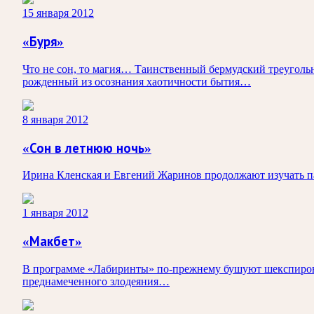
15 января 2012
«Буря»
Что не сон, то магия… Таинственный бермудский треуголь
рожденный из осознания хаотичности бытия…
8 января 2012
«Сон в летнюю ночь»
Ирина Кленская и Евгений Жаринов продолжают изучать п
1 января 2012
«Макбет»
В программе «Лабиринты» по-прежнему бушуют шекспировски
преднамеченного злодеяния…