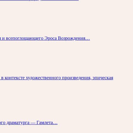
ья и всепоглощающего Эроса Возрождения…
в контексте художественного произведения, эпическая
кого драматурга — Гамлета…